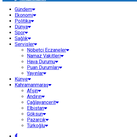
Gündem
Ekonomi
Politika
Dünya
Spor
Sağlık
Servisler
Nöbetçi Eczaneler
Namaz Vakitleri
Hava Durumu
Puan Durumları
Yayınlar
Künye
Kahramanmaraş
Afşin
Andırın
Çağlayancerit
Elbistan
Göksun
Pazarcık
Türkoğlu