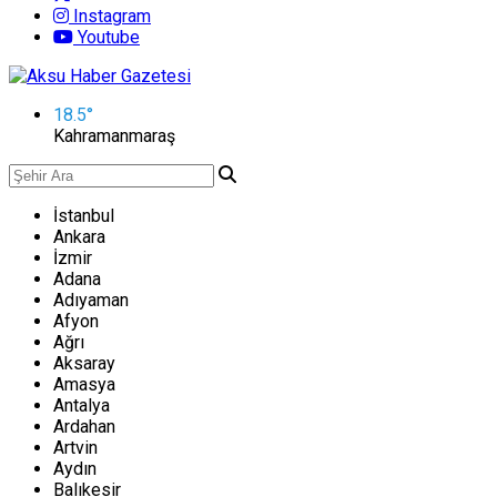
Instagram
Youtube
18.5
°
Kahramanmaraş
İstanbul
Ankara
İzmir
Adana
Adıyaman
Afyon
Ağrı
Aksaray
Amasya
Antalya
Ardahan
Artvin
Aydın
Balıkesir