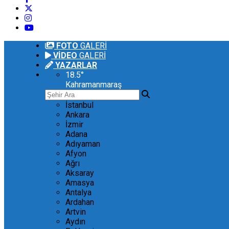
FOTO
GALERİ
VİDEO
GALERİ
YAZARLAR
18.5
°
Kahramanmaraş
İstanbul
Ankara
İzmir
Adana
Adıyaman
Afyon
Ağrı
Aksaray
Amasya
Antalya
Ardahan
Artvin
Aydın