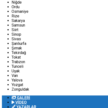
Niğde
Ordu
Osmaniye
Rize
Sakarya
Samsun
Siirt
Sinop
Sivas
Şanlıurfa
Şırnak
Tekirdağ
Tokat
Trabzon
Tunceli
Uşak
Van
Yalova
Yozgat
Zonguldak
GALERİ
VİDEO
YAZARLAR