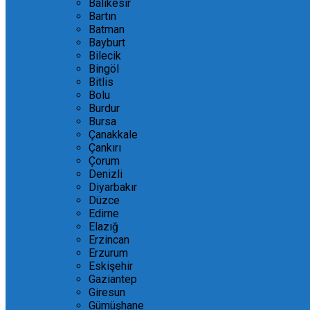
Balıkesir
Bartın
Batman
Bayburt
Bilecik
Bingöl
Bitlis
Bolu
Burdur
Bursa
Çanakkale
Çankırı
Çorum
Denizli
Diyarbakır
Düzce
Edirne
Elazığ
Erzincan
Erzurum
Eskişehir
Gaziantep
Giresun
Gümüşhane