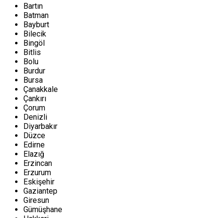
Bartın
Batman
Bayburt
Bilecik
Bingöl
Bitlis
Bolu
Burdur
Bursa
Çanakkale
Çankırı
Çorum
Denizli
Diyarbakır
Düzce
Edirne
Elazığ
Erzincan
Erzurum
Eskişehir
Gaziantep
Giresun
Gümüşhane