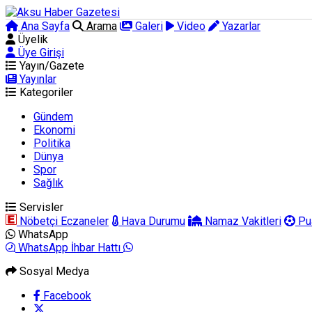
Ana Sayfa
Arama
Galeri
Video
Yazarlar
Üyelik
Üye Girişi
Yayın/Gazete
Yayınlar
Kategoriler
Gündem
Ekonomi
Politika
Dünya
Spor
Sağlık
Servisler
Nöbetçi Eczaneler
Hava Durumu
Namaz Vakitleri
Pu
WhatsApp
WhatsApp İhbar Hattı
Sosyal Medya
Facebook