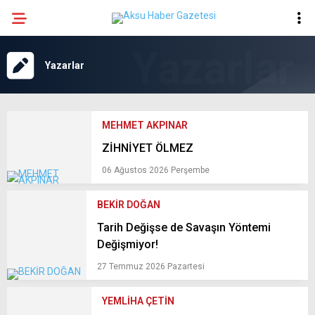
20.1
°
KAHRAMANMARAŞ
Yazarlar
GALERİ
VİDEO
YAZARLAR
GÜNDEM
MEHMET AKPINAR
EKONOMI
ZİHNİYET ÖLMEZ
06 Ağustos 2026 Perşembe
POLITIKA
DÜNYA
BEKİR DOĞAN
Tarih Değişse de Savaşın Yöntemi
SPOR
Değişmiyor!
SAĞLIK
27 Temmuz 2026 Pazartesi
SERVISLER
YEMLİHA ÇETİN
KÜNYE