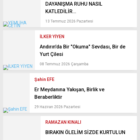
DAYANIŞMA RUHU NASIL
KATLEDİLİR...
KAHRAMANMARAŞ
13 Temmuz 2026 Pazartesi
WhatsApp İhbar
İLKER YİYEN
Hattı
Andırın’da Bir "Okuma" Sevdası, Bir de
Yurt Çilesi
08 Temmuz 2026 Çarşamba
Facebook
Şahin EFE
Er Meydanına Yakışan, Birlik ve
Beraberliktir
29 Haziran 2026 Pazartesi
Instagram
RAMAZAN KINALI
Youtube
BIRAKIN ÖLELİM SİZDE KURTULUN