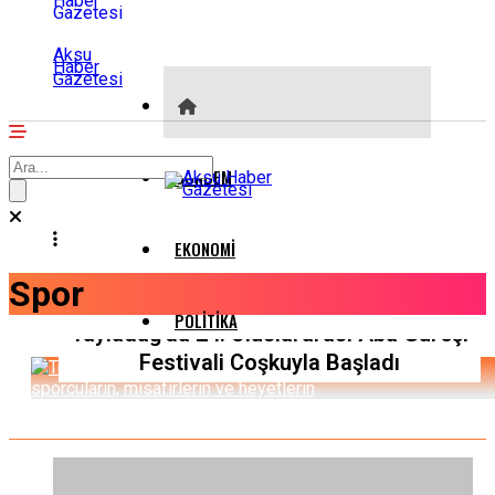
Aksu
Haber
Gazetesi
GÜNDEM
EKONOMI
Spor
POLITIKA
Yayladağ’da 24. Uluslararası Aba Güreşi
Festivali Coşkuyla Başladı
DÜNYA
SPOR