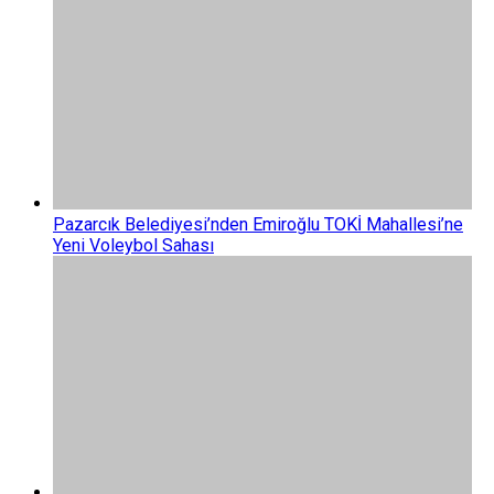
Pazarcık Belediyesi’nden Emiroğlu TOKİ Mahallesi’ne
Yeni Voleybol Sahası