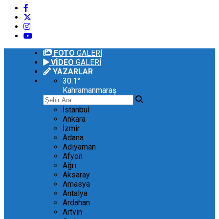
FOTO
GALERİ
VİDEO
GALERİ
YAZARLAR
30.1
°
Kahramanmaraş
İstanbul
Ankara
İzmir
Adana
Adıyaman
Afyon
Ağrı
Aksaray
Amasya
Antalya
Ardahan
Artvin