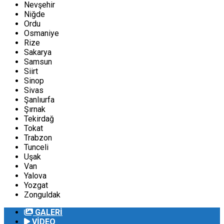
Nevşehir
Niğde
Ordu
Osmaniye
Rize
Sakarya
Samsun
Siirt
Sinop
Sivas
Şanlıurfa
Şırnak
Tekirdağ
Tokat
Trabzon
Tunceli
Uşak
Van
Yalova
Yozgat
Zonguldak
GALERİ
VİDEO