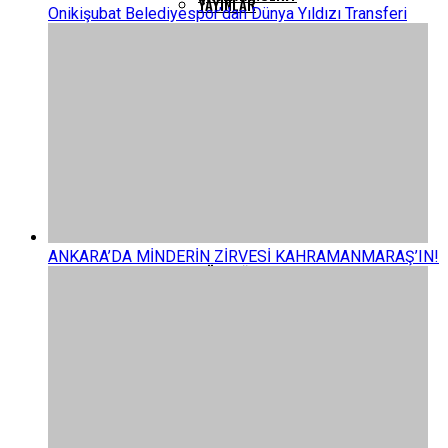
YAYINLAR
Onikişubat Belediyespor’dan Dünya Yıldızı Transferi
ELBISTAN
GÖKSUN
PAZARCIK
ANKARA’DA MİNDERİN ZİRVESİ KAHRAMANMARAŞ’IN!
TÜRKOĞLU