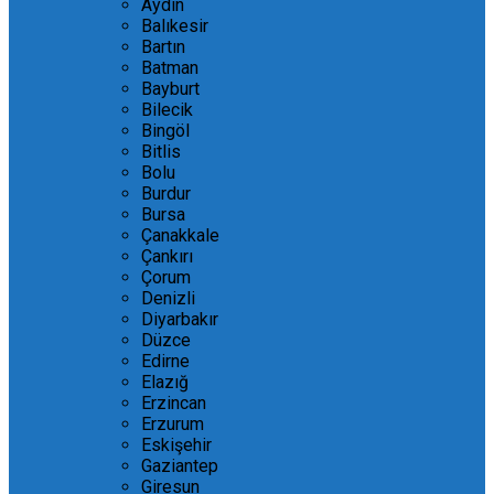
Aydın
Balıkesir
Bartın
Batman
Bayburt
Bilecik
Bingöl
Bitlis
Bolu
Burdur
Bursa
Çanakkale
Çankırı
Çorum
Denizli
Diyarbakır
Düzce
Edirne
Elazığ
Erzincan
Erzurum
Eskişehir
Gaziantep
Giresun