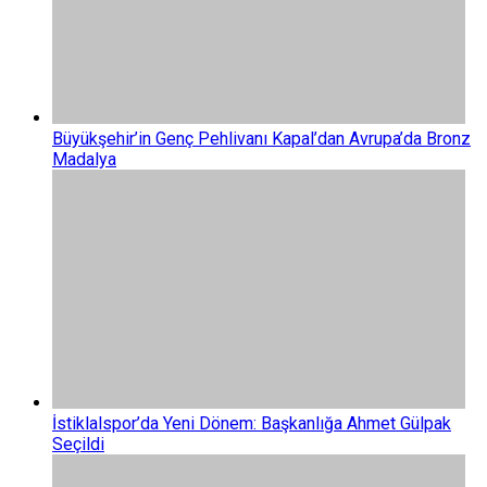
Büyükşehir’in Genç Pehlivanı Kapal’dan Avrupa’da Bronz
Madalya
İstiklalspor’da Yeni Dönem: Başkanlığa Ahmet Gülpak
Seçildi