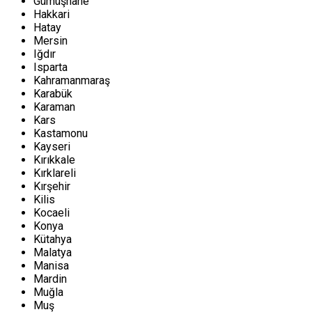
Gümüşhane
Hakkari
Hatay
Mersin
Iğdır
Isparta
Kahramanmaraş
Karabük
Karaman
Kars
Kastamonu
Kayseri
Kırıkkale
Kırklareli
Kırşehir
Kilis
Kocaeli
Konya
Kütahya
Malatya
Manisa
Mardin
Muğla
Muş