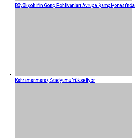
Büyükşehir’in Genç Pehlivanları Avrupa Şampiyonası’nda
Kahramanmaraş Stadyumu Yükseliyor