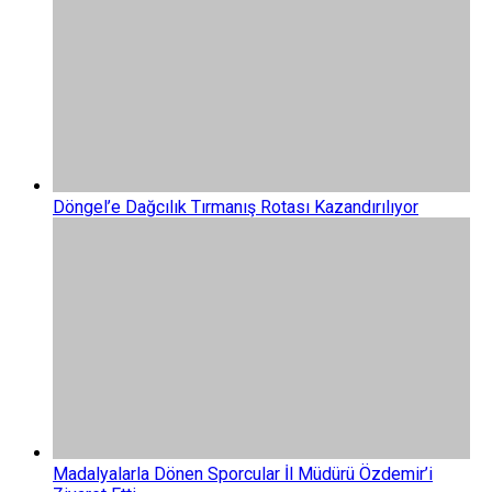
Döngel’e Dağcılık Tırmanış Rotası Kazandırılıyor
Madalyalarla Dönen Sporcular İl Müdürü Özdemir’i