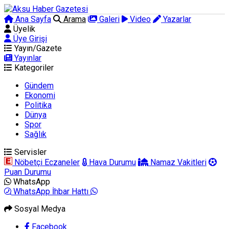
Ana Sayfa
Arama
Galeri
Video
Yazarlar
Üyelik
Üye Girişi
Yayın/Gazete
Yayınlar
Kategoriler
Gündem
Ekonomi
Politika
Dünya
Spor
Sağlık
Servisler
Nöbetçi Eczaneler
Hava Durumu
Namaz Vakitleri
Puan Durumu
WhatsApp
WhatsApp İhbar Hattı
Sosyal Medya
Facebook