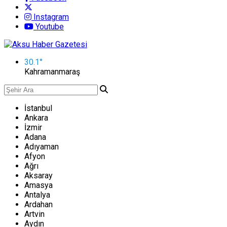
Instagram
Youtube
30.1
°
Kahramanmaraş
İstanbul
Ankara
İzmir
Adana
Adıyaman
Afyon
Ağrı
Aksaray
Amasya
Antalya
Ardahan
Artvin
Aydın