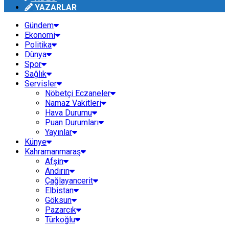
YAZARLAR
Gündem
Ekonomi
Politika
Dünya
Spor
Sağlık
Servisler
Nöbetçi Eczaneler
Namaz Vakitleri
Hava Durumu
Puan Durumları
Yayınlar
Künye
Kahramanmaraş
Afşin
Andırın
Çağlayancerit
Elbistan
Göksun
Pazarcık
Türkoğlu