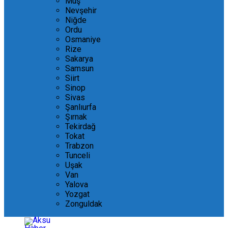
Muş
Nevşehir
Niğde
Ordu
Osmaniye
Rize
Sakarya
Samsun
Siirt
Sinop
Sivas
Şanlıurfa
Şırnak
Tekirdağ
Tokat
Trabzon
Tunceli
Uşak
Van
Yalova
Yozgat
Zonguldak