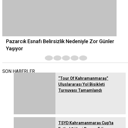
Pazarcık Esnafı Belirsizlik Nedeniyle Zor Günler
Yaşıyor
1
2
3
4
5
SON HABERLER
“Tour Of Kahramanmaraş”
Uluslararası Yol Bisikleti
Turnuvası Tamamlandı
TSYD Kahramanmaraş Cup’ta