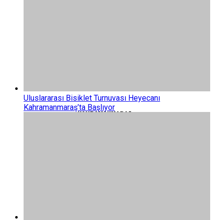
SAĞLIK
SERVISLER
KÜNYE
NÖBETÇI ECZANELER
Uluslararası Bisiklet Turnuvası Heyecanı
Kahramanmaraş’ta Başlıyor
KAHRAMANMARAŞ
NAMAZ VAKITLERI
AFŞIN
HAVA DURUMU
ANDIRIN
PUAN DURUMLARI
ÇAĞLAYANCERIT