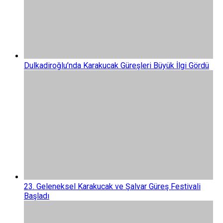
Dulkadiroğlu’nda Karakucak Güreşleri Büyük İlgi Gördü
23. Geleneksel Karakucak ve Şalvar Güreş Festivali
Başladı