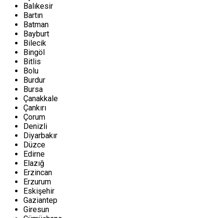
Balıkesir
Bartın
Batman
Bayburt
Bilecik
Bingöl
Bitlis
Bolu
Burdur
Bursa
Çanakkale
Çankırı
Çorum
Denizli
Diyarbakır
Düzce
Edirne
Elazığ
Erzincan
Erzurum
Eskişehir
Gaziantep
Giresun