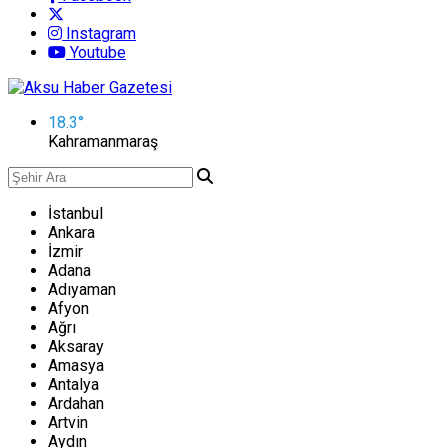
Instagram
Youtube
18.3
°
Kahramanmaraş
İstanbul
Ankara
İzmir
Adana
Adıyaman
Afyon
Ağrı
Aksaray
Amasya
Antalya
Ardahan
Artvin
Aydın