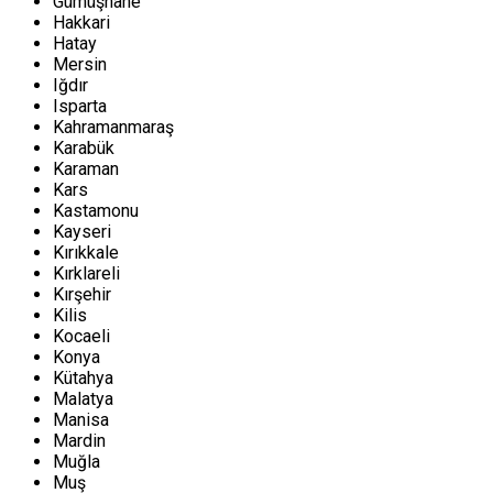
Gümüşhane
Hakkari
Hatay
Mersin
Iğdır
Isparta
Kahramanmaraş
Karabük
Karaman
Kars
Kastamonu
Kayseri
Kırıkkale
Kırklareli
Kırşehir
Kilis
Kocaeli
Konya
Kütahya
Malatya
Manisa
Mardin
Muğla
Muş