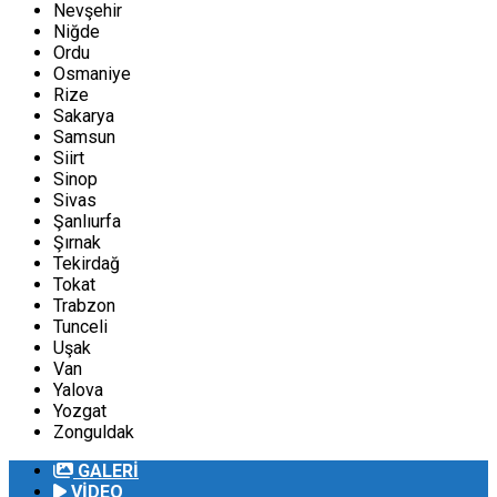
Nevşehir
Niğde
Ordu
Osmaniye
Rize
Sakarya
Samsun
Siirt
Sinop
Sivas
Şanlıurfa
Şırnak
Tekirdağ
Tokat
Trabzon
Tunceli
Uşak
Van
Yalova
Yozgat
Zonguldak
GALERİ
VİDEO