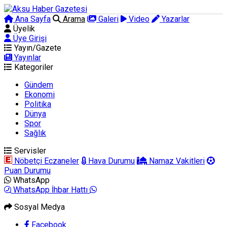
Ana Sayfa
Arama
Galeri
Video
Yazarlar
Üyelik
Üye Girişi
Yayın/Gazete
Yayınlar
Kategoriler
Gündem
Ekonomi
Politika
Dünya
Spor
Sağlık
Servisler
Nöbetçi Eczaneler
Hava Durumu
Namaz Vakitleri
Puan Durumu
WhatsApp
WhatsApp İhbar Hattı
Sosyal Medya
Facebook