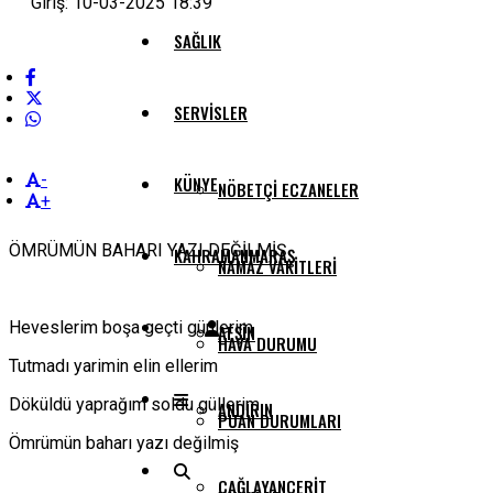
Giriş: 10-03-2025 18:39
SAĞLIK
SERVISLER
-
KÜNYE
NÖBETÇI ECZANELER
+
ÖMRÜMÜN BAHARI YAZI DEĞİLMİŞ
KAHRAMANMARAŞ
NAMAZ VAKITLERI
Heveslerim boşa geçti günlerim
AFŞIN
HAVA DURUMU
Tutmadı yarimin elin ellerim
Döküldü yaprağım soldu güllerim
ANDIRIN
PUAN DURUMLARI
Ömrümün baharı yazı değilmiş
ÇAĞLAYANCERIT