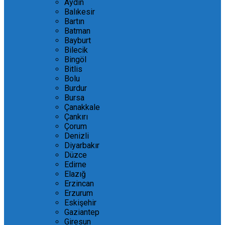
Aydın
Balıkesir
Bartın
Batman
Bayburt
Bilecik
Bingöl
Bitlis
Bolu
Burdur
Bursa
Çanakkale
Çankırı
Çorum
Denizli
Diyarbakır
Düzce
Edirne
Elazığ
Erzincan
Erzurum
Eskişehir
Gaziantep
Giresun