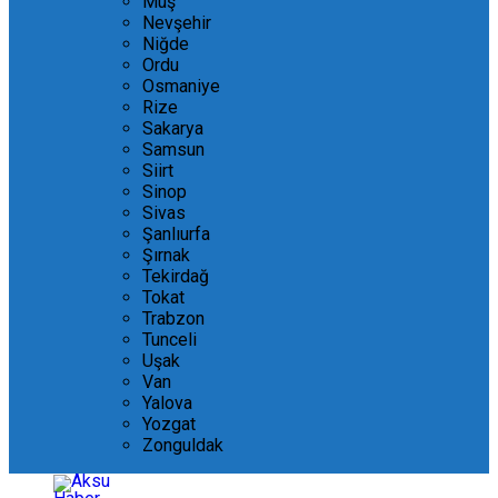
Muş
Nevşehir
Niğde
Ordu
Osmaniye
Rize
Sakarya
Samsun
Siirt
Sinop
Sivas
Şanlıurfa
Şırnak
Tekirdağ
Tokat
Trabzon
Tunceli
Uşak
Van
Yalova
Yozgat
Zonguldak