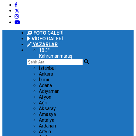
FOTO
GALERİ
VİDEO
GALERİ
YAZARLAR
18.3
°
Kahramanmaraş
İstanbul
Ankara
İzmir
Adana
Adıyaman
Afyon
Ağrı
Aksaray
Amasya
Antalya
Ardahan
Artvin