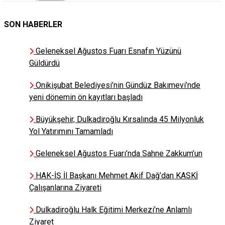
SON HABERLER
Şahin EFE
Er Meydanına Yakışan, Birlik ve
Beraberliktir
Geleneksel Ağustos Fuarı Esnafın Yüzünü
Güldürdü
Onikişubat Belediyesi’nin Gündüz Bakımevi’nde
RAMAZAN KINALI
yeni dönemin ön kayıtları başladı
BIRAKIN ÖLELİM SİZDE
KURTULUN
Büyükşehir, Dulkadiroğlu Kırsalında 45 Milyonluk
Yol Yatırımını Tamamladı
ADEM KENGER
Geleneksel Ağustos Fuarı’nda Sahne Zakkum’un
ALLAH'IN DEĞİRMENİ ÇOK
AĞIR DÖNER AMMA...!!!
HAK-İŞ İl Başkanı Mehmet Akif Dağ’dan KASKİ
Çalışanlarına Ziyareti
Dulkadiroğlu Halk Eğitimi Merkezi’ne Anlamlı
Ziyaret