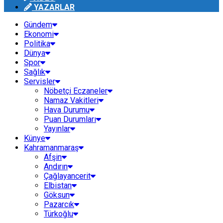
YAZARLAR
Gündem
Ekonomi
Politika
Dünya
Spor
Sağlık
Servisler
Nöbetçi Eczaneler
Namaz Vakitleri
Hava Durumu
Puan Durumları
Yayınlar
Künye
Kahramanmaraş
Afşin
Andırın
Çağlayancerit
Elbistan
Göksun
Pazarcık
Türkoğlu