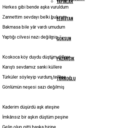
YAYINLAR
Herkes gibi bende aşka vuruldum
Zannettim sevdayı belki bulurum
ELBISTAN
Bakmasa bile yâr vardı umudum
Yaptığı cilvesi nazı değilmiş
GÖKSUN
Koskoca köy duydu düştüm dillere
PAZARCIK
Karıştı sevdamız sanki küllere
Türküler söyleyip vurdum tellere
TÜRKOĞLU
Gönlümün neşesi sazı değilmiş
Kaderim düşürdü aşk ateşine
İmkânsız bir aşkın düştüm peşine
Gelin olup gitti başka birine