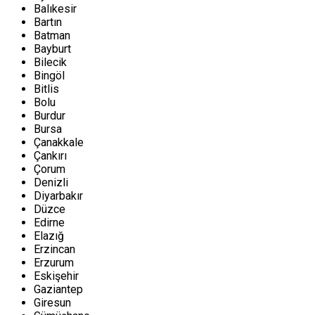
Balıkesir
Bartın
Batman
Bayburt
Bilecik
Bingöl
Bitlis
Bolu
Burdur
Bursa
Çanakkale
Çankırı
Çorum
Denizli
Diyarbakır
Düzce
Edirne
Elazığ
Erzincan
Erzurum
Eskişehir
Gaziantep
Giresun