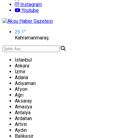
Instagram
Youtube
26.1
°
Kahramanmaraş
İstanbul
Ankara
İzmir
Adana
Adıyaman
Afyon
Ağrı
Aksaray
Amasya
Antalya
Ardahan
Artvin
Aydın
Balıkesir