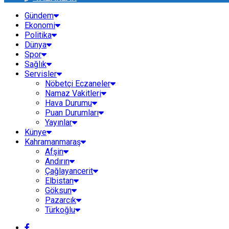
Gündem
Ekonomi
Politika
Dünya
Spor
Sağlık
Servisler
Nöbetçi Eczaneler
Namaz Vakitleri
Hava Durumu
Puan Durumları
Yayınlar
Künye
Kahramanmaraş
Afşin
Andırın
Çağlayancerit
Elbistan
Göksun
Pazarcık
Türkoğlu