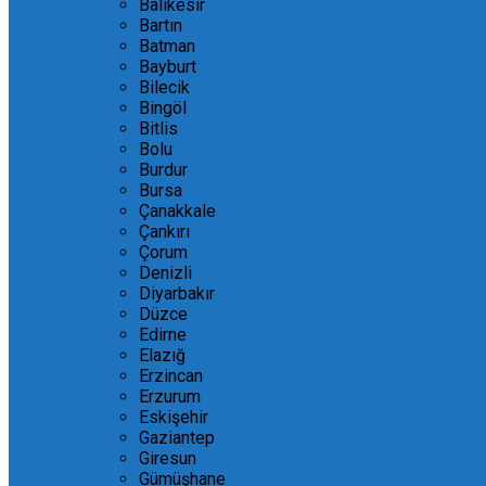
Balıkesir
Bartın
Batman
Bayburt
Bilecik
Bingöl
Bitlis
Bolu
Burdur
Bursa
Çanakkale
Çankırı
Çorum
Denizli
Diyarbakır
Düzce
Edirne
Elazığ
Erzincan
Erzurum
Eskişehir
Gaziantep
Giresun
Gümüşhane