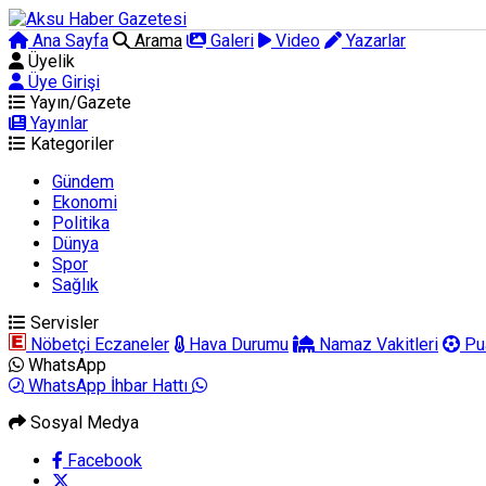
Ana Sayfa
Arama
Galeri
Video
Yazarlar
Üyelik
Üye Girişi
Yayın/Gazete
Yayınlar
Kategoriler
Gündem
Ekonomi
Politika
Dünya
Spor
Sağlık
Servisler
Nöbetçi Eczaneler
Hava Durumu
Namaz Vakitleri
Pu
WhatsApp
WhatsApp İhbar Hattı
Sosyal Medya
Facebook