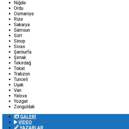
Niğde
Ordu
Osmaniye
Rize
Sakarya
Samsun
Siirt
Sinop
Sivas
Şanlıurfa
Şırnak
Tekirdağ
Tokat
Trabzon
Tunceli
Uşak
Van
Yalova
Yozgat
Zonguldak
GALERİ
VİDEO
YAZARLAR