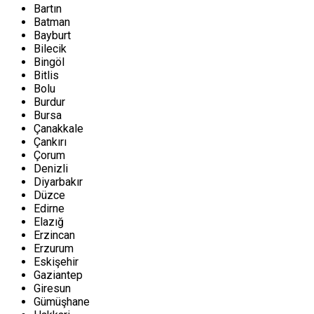
Bartın
Batman
Bayburt
Bilecik
Bingöl
Bitlis
Bolu
Burdur
Bursa
Çanakkale
Çankırı
Çorum
Denizli
Diyarbakır
Düzce
Edirne
Elazığ
Erzincan
Erzurum
Eskişehir
Gaziantep
Giresun
Gümüşhane