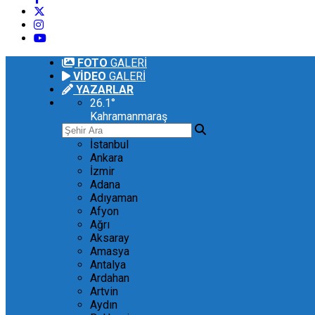
FOTO
GALERİ
VİDEO
GALERİ
YAZARLAR
26.1
°
Kahramanmaraş
İstanbul
Ankara
İzmir
Adana
Adıyaman
Afyon
Ağrı
Aksaray
Amasya
Antalya
Ardahan
Artvin
Aydın