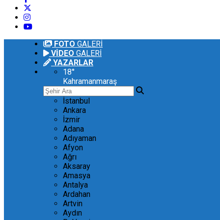
FOTO
GALERİ
VİDEO
GALERİ
YAZARLAR
18
°
Kahramanmaraş
İstanbul
Ankara
İzmir
Adana
Adıyaman
Afyon
Ağrı
Aksaray
Amasya
Antalya
Ardahan
Artvin
Aydın