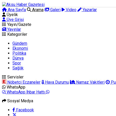
Ana Sayfa
Arama
Galeri
Video
Yazarlar
Üyelik
Üye Girişi
Yayın/Gazete
Yayınlar
Kategoriler
Gündem
Ekonomi
Politika
Dünya
Spor
Sağlık
Servisler
Nöbetçi Eczaneler
Hava Durumu
Namaz Vakitleri
Pu
WhatsApp
WhatsApp İhbar Hattı
Sosyal Medya
Facebook