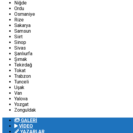
Niğde
Ordu
Osmaniye
Rize
Sakarya
Samsun
Siirt
Sinop
Sivas
Şanlıurfa
Şırnak
Tekirdağ
Tokat
Trabzon
Tunceli
Uşak
Van
Yalova
Yozgat
Zonguldak
GALERİ
VİDEO
YAZARLAR