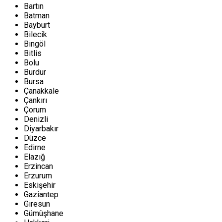
Bartın
Batman
Bayburt
Bilecik
Bingöl
Bitlis
Bolu
Burdur
Bursa
Çanakkale
Çankırı
Çorum
Denizli
Diyarbakır
Düzce
Edirne
Elazığ
Erzincan
Erzurum
Eskişehir
Gaziantep
Giresun
Gümüşhane