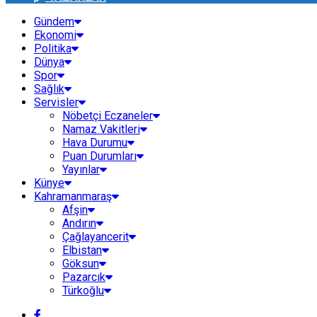
Gündem
Ekonomi
Politika
Dünya
Spor
Sağlık
Servisler
Nöbetçi Eczaneler
Namaz Vakitleri
Hava Durumu
Puan Durumları
Yayınlar
Künye
Kahramanmaraş
Afşin
Andırın
Çağlayancerit
Elbistan
Göksun
Pazarcık
Türkoğlu