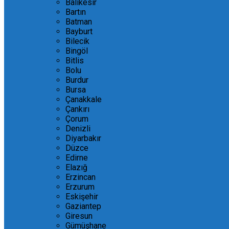
Balıkesir
Bartın
Batman
Bayburt
Bilecik
Bingöl
Bitlis
Bolu
Burdur
Bursa
Çanakkale
Çankırı
Çorum
Denizli
Diyarbakır
Düzce
Edirne
Elazığ
Erzincan
Erzurum
Eskişehir
Gaziantep
Giresun
Gümüşhane