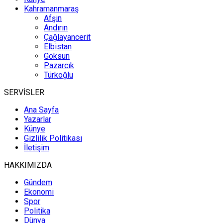
Kahramanmaraş
Afşin
Andırın
Çağlayancerit
Elbistan
Göksun
Pazarcık
Türkoğlu
SERVİSLER
Ana Sayfa
Yazarlar
Künye
Gizlilik Politikası
İletişim
HAKKIMIZDA
Gündem
Ekonomi
Spor
Politika
Dünya