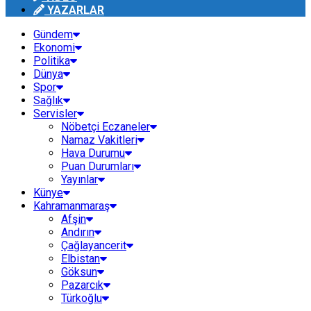
YAZARLAR
Gündem
Ekonomi
Politika
Dünya
Spor
Sağlık
Servisler
Nöbetçi Eczaneler
Namaz Vakitleri
Hava Durumu
Puan Durumları
Yayınlar
Künye
Kahramanmaraş
Afşin
Andırın
Çağlayancerit
Elbistan
Göksun
Pazarcık
Türkoğlu