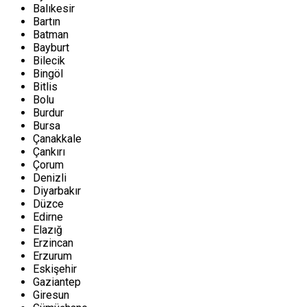
Balıkesir
Bartın
Batman
Bayburt
Bilecik
Bingöl
Bitlis
Bolu
Burdur
Bursa
Çanakkale
Çankırı
Çorum
Denizli
Diyarbakır
Düzce
Edirne
Elazığ
Erzincan
Erzurum
Eskişehir
Gaziantep
Giresun