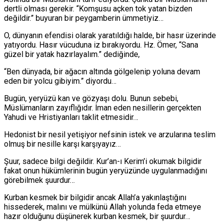
dertli olması gerekir. “Komşusu açken tok yatan bizden
değildir.” buyuran bir peygamberin ümmetiyiz…
O, dünyanın efendisi olarak yaratıldığı halde, bir hasır üzerinde
yatıyordu. Hasır vücuduna iz bırakıyordu. Hz. Ömer, “Sana
güzel bir yatak hazırlayalım.” dediğinde,
“Ben dünyada, bir ağacın altında gölgelenip yoluna devam
eden bir yolcu gibiyim.” diyordu…
Bugün, yeryüzü kan ve gözyaşı dolu. Bunun sebebi,
Müslümanların zayıflığıdır. İman eden nesillerin gerçekten
Yahudi ve Hristiyanları taklit etmesidir…
Hedonist bir nesil yetişiyor nefsinin istek ve arzularına teslim
olmuş bir nesille karşı karşıyayız…
Şuur, sadece bilgi değildir. Kur’an-ı Kerim’i okumak bilgidir
fakat onun hükümlerinin bugün yeryüzünde uygulanmadığını
görebilmek şuurdur…
Kurban kesmek bir bilgidir ancak Allah’a yakınlaştığını
hissederek, malını ve mülkünü Allah yolunda feda etmeye
hazır olduğunu düşünerek kurban kesmek, bir şuurdur…