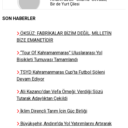
Bir de Yurt Çilesi
SON HABERLER
Şahin EFE
Er Meydanına Yakışan, Birlik ve
ÖKSÜZ: FABRİKALAR BİZİM DEĞİL, MİLLETİN
Beraberliktir
BİZE EMANETİDİR
“Tour Of Kahramanmaraş” Uluslararası Yol
RAMAZAN KINALI
Bisikleti Turnuvası Tamamlandı
BIRAKIN ÖLELİM SİZDE
KURTULUN
TSYD Kahramanmaraş Cup’ta Futbol Şöleni
Devam Ediyor
ADEM KENGER
Ali Kazancı’dan Vefa Örneği: Verdiği Sözü
ALLAH'IN DEĞİRMENİ ÇOK
Tutarak Adaylıktan Çekildi
AĞIR DÖNER AMMA...!!!
İklim Dirençli Tarım İçin Güç Birliği
Büyükşehir, Andırın’da Yol Yatırımlarını Artırarak