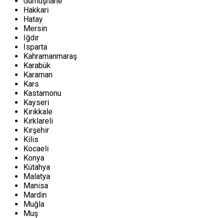
Gümüşhane
Hakkari
Hatay
Mersin
Iğdır
Isparta
Kahramanmaraş
Karabük
Karaman
Kars
Kastamonu
Kayseri
Kırıkkale
Kırklareli
Kırşehir
Kilis
Kocaeli
Konya
Kütahya
Malatya
Manisa
Mardin
Muğla
Muş