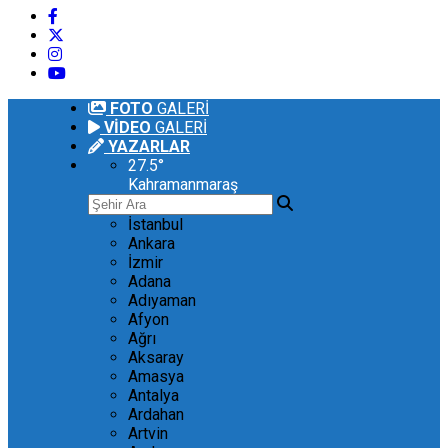
FOTO
GALERİ
VİDEO
GALERİ
YAZARLAR
27.5
°
Kahramanmaraş
İstanbul
Ankara
İzmir
Adana
Adıyaman
Afyon
Ağrı
Aksaray
Amasya
Antalya
Ardahan
Artvin