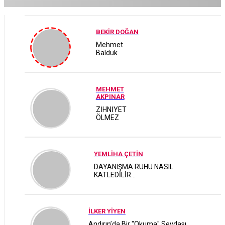
BEKİR DOĞAN
Mehmet
Balduk
MEHMET
AKPINAR
ZİHNİYET
ÖLMEZ
YEMLİHA ÇETİN
DAYANIŞMA RUHU NASIL
KATLEDİLİR...
İLKER YİYEN
Andırın’da Bir "Okuma" Sevdası,