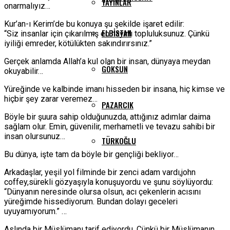
YAYINLAR
onarmalıyız…
Kur’an-ı Kerim’de bu konuya şu şekilde işaret edilir:
ELBISTAN
“Siz insanlar için çıkarılmış en hayırlı topluluksunuz. Çünkü
iyiliği emreder, kötülükten sakındırırsınız.”
Gerçek anlamda Allah’a kul olan bir insan, dünyaya meydan
GÖKSUN
okuyabilir…
Yüreğinde ve kalbinde imanı hisseden bir insana, hiç kimse ve
hiçbir şey zarar veremez…
PAZARCIK
Böyle bir şuura sahip olduğunuzda, attığınız adımlar daima
sağlam olur. Emin, güvenilir, merhametli ve tevazu sahibi bir
insan olursunuz…
TÜRKOĞLU
Bu dünya, işte tam da böyle bir gençliği bekliyor…
Arkadaşlar, yeşil yol filminde bir zenci adam vardı,john
coffey,sürekli gözyaşıyla konuşuyordu ve şunu söylüyordu:
“Dünyanın neresinde olursa olsun, acı çekenlerin acısını
yüreğimde hissediyorum. Bundan dolayı geceleri
uyuyamıyorum.” …
Aslında bir Müslümanı tarif ediyordu. Çünkü bir Müslümanın