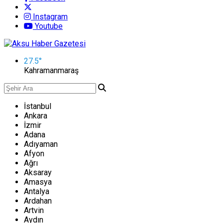
Instagram
Youtube
27.5
°
Kahramanmaraş
İstanbul
Ankara
İzmir
Adana
Adıyaman
Afyon
Ağrı
Aksaray
Amasya
Antalya
Ardahan
Artvin
Aydın