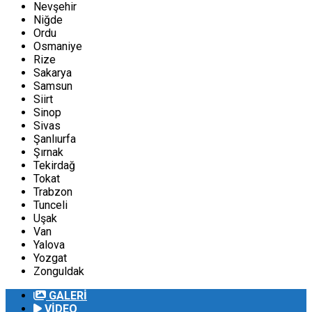
Nevşehir
Niğde
Ordu
Osmaniye
Rize
Sakarya
Samsun
Siirt
Sinop
Sivas
Şanlıurfa
Şırnak
Tekirdağ
Tokat
Trabzon
Tunceli
Uşak
Van
Yalova
Yozgat
Zonguldak
GALERİ
VİDEO