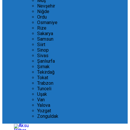
Muş
Nevşehir
Niğde
Ordu
Osmaniye
Rize
Sakarya
Samsun
Siirt
Sinop
Sivas
Şanlıurfa
Şırnak
Tekirdağ
Tokat
Trabzon
Tunceli
Uşak
Van
Yalova
Yozgat
Zonguldak