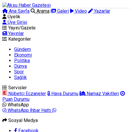
Ana Sayfa
Arama
Galeri
Video
Yazarlar
Üyelik
Üye Girişi
Yayın/Gazete
Yayınlar
Kategoriler
Gündem
Ekonomi
Politika
Dünya
Spor
Sağlık
Servisler
Nöbetçi Eczaneler
Hava Durumu
Namaz Vakitleri
Puan Durumu
WhatsApp
WhatsApp İhbar Hattı
Sosyal Medya
Facebook