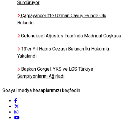
Sürdürüyor
Çağlayancerit’te Uzman Çavuş Evinde Ölü
Bulundu
Geleneksel Ağustos Fuarı’nda Madrigal Coşkusu
13’er Yıl Hapis Cezası Bulunan İki Hükümlü
Yakalandı
Başkan Görgel, YKS ve LGS Türkiye
Şampiyonlarını Ağırladı
Sosyal medya hesaplarımızı keşfedin