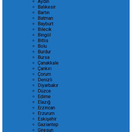
Aydın
Balıkesir
Bartın
Batman
Bayburt
Bilecik
Bingöl
Bitlis
Bolu
Burdur
Bursa
Çanakkale
Çankırı
Çorum
Denizli
Diyarbakır
Düzce
Edirne
Elazığ
Erzincan
Erzurum
Eskişehir
Gaziantep
Giresun