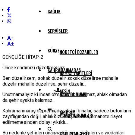
SAĞLIK
SERVISLER
-
+
KÜNYE
NÖBETÇI ECZANELER
GENÇLİĞE HİTAP-2
Önce kendimizi düzeltmeliyiz…
KAHRAMANMARAŞ
NAMAZ VAKITLERI
Ben düzelirsem, sokak düzelir sokak düzelirse mahalle
düzelir mahalle düzelirse, şehir düzelir…
AFŞIN
HAVA DURUMU
Unutmamalıyız ki insan olmadan şehir olmaz, ahlak olmadan
da şehir ayakta kalamaz…
Kahramanmaraş depreminde yıkılan binalar, sadece betonların
ANDIRIN
PUAN DURUMLARI
zayıflığından değil, ahlaksızlıktan, hileden, emanete riayet
edilmemesinden dolayı yıkıldı…
Bu nedenle şehirleri onarmadan önce, kalpleri ve vicdanları
ÇAĞLAYANCERIT