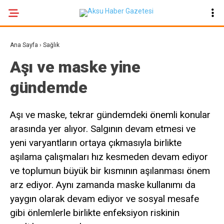
20.1
°
KAHRAMANMARAŞ
Ana Sayfa
›
Sağlık
GALERİ
VİDEO
YAZARLAR
Aşı ve maske yine
gündemde
GÜNDEM
EKONOMI
Aşı ve maske, tekrar gündemdeki önemli konular
POLITIKA
arasında yer alıyor. Salgının devam etmesi ve
yeni varyantların ortaya çıkmasıyla birlikte
DÜNYA
aşılama çalışmaları hız kesmeden devam ediyor
SPOR
ve toplumun büyük bir kısmının aşılanması önem
SAĞLIK
arz ediyor. Aynı zamanda maske kullanımı da
yaygın olarak devam ediyor ve sosyal mesafe
SERVISLER
gibi önlemlerle birlikte enfeksiyon riskinin
KÜNYE