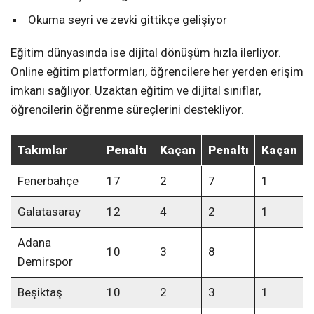
Okuma seyri ve zevki gittikçe gelişiyor
Eğitim dünyasında ise dijital dönüşüm hızla ilerliyor.
Online eğitim platformları, öğrencilere her yerden erişim
imkanı sağlıyor. Uzaktan eğitim ve dijital sınıflar,
öğrencilerin öğrenme süreçlerini destekliyor.
Takımlar
Penaltı
Kaçan
Penaltı
Kaçan
Fenerbahçe
17
2
7
1
Galatasaray
12
4
2
1
Adana
10
3
8
Demirspor
Beşiktaş
10
2
3
1