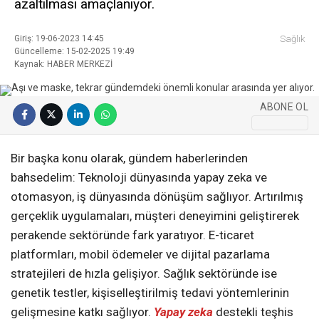
azaltılması amaçlanıyor.
KAHRAMANMARAŞ
Giriş: 19-06-2023 14:45
Sağlık
Güncelleme: 15-02-2025 19:49
Kaynak: HABER MERKEZİ
WhatsApp İhbar
Hattı
ABONE OL
Bir başka konu olarak, gündem haberlerinden
Facebook
bahsedelim: Teknoloji dünyasında yapay zeka ve
otomasyon, iş dünyasında dönüşüm sağlıyor. Artırılmış
gerçeklik uygulamaları, müşteri deneyimini geliştirerek
perakende sektöründe fark yaratıyor. E-ticaret
Instagram
platformları, mobil ödemeler ve dijital pazarlama
stratejileri de hızla gelişiyor. Sağlık sektöründe ise
genetik testler, kişiselleştirilmiş tedavi yöntemlerinin
Youtube
gelişmesine katkı sağlıyor.
Yapay zeka
destekli teşhis