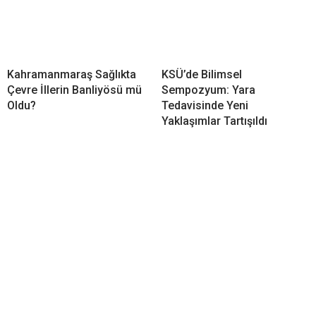
Kahramanmaraş Sağlıkta
KSÜ’de Bilimsel
Çevre İllerin Banliyösü mü
Sempozyum: Yara
Oldu?
Tedavisinde Yeni
Yaklaşımlar Tartışıldı