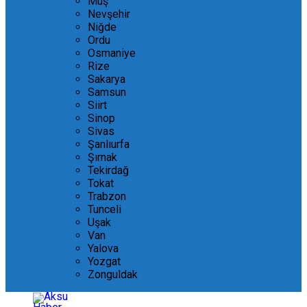
Muş
Nevşehir
Niğde
Ordu
Osmaniye
Rize
Sakarya
Samsun
Siirt
Sinop
Sivas
Şanlıurfa
Şırnak
Tekirdağ
Tokat
Trabzon
Tunceli
Uşak
Van
Yalova
Yozgat
Zonguldak