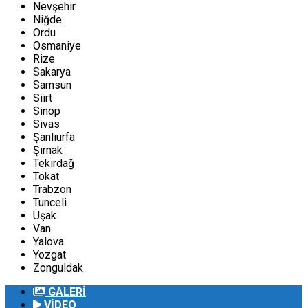
Nevşehir
Niğde
Ordu
Osmaniye
Rize
Sakarya
Samsun
Siirt
Sinop
Sivas
Şanlıurfa
Şırnak
Tekirdağ
Tokat
Trabzon
Tunceli
Uşak
Van
Yalova
Yozgat
Zonguldak
GALERİ
VİDEO