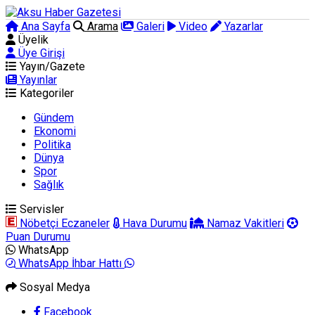
Ana Sayfa
Arama
Galeri
Video
Yazarlar
Üyelik
Üye Girişi
Yayın/Gazete
Yayınlar
Kategoriler
Gündem
Ekonomi
Politika
Dünya
Spor
Sağlık
Servisler
Nöbetçi Eczaneler
Hava Durumu
Namaz Vakitleri
Puan Durumu
WhatsApp
WhatsApp İhbar Hattı
Sosyal Medya
Facebook