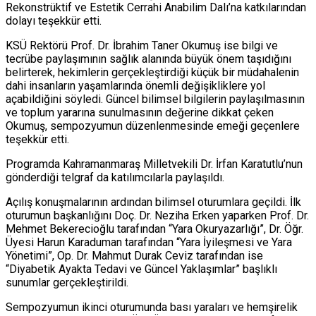
Rekonstrüktif ve Estetik Cerrahi Anabilim Dalı’na katkılarından
dolayı teşekkür etti.
KSÜ Rektörü Prof. Dr. İbrahim Taner Okumuş ise bilgi ve
tecrübe paylaşımının sağlık alanında büyük önem taşıdığını
belirterek, hekimlerin gerçekleştirdiği küçük bir müdahalenin
dahi insanların yaşamlarında önemli değişikliklere yol
açabildiğini söyledi. Güncel bilimsel bilgilerin paylaşılmasının
ve toplum yararına sunulmasının değerine dikkat çeken
Okumuş, sempozyumun düzenlenmesinde emeği geçenlere
teşekkür etti.
Programda Kahramanmaraş Milletvekili Dr. İrfan Karatutlu’nun
gönderdiği telgraf da katılımcılarla paylaşıldı.
Açılış konuşmalarının ardından bilimsel oturumlara geçildi. İlk
oturumun başkanlığını Doç. Dr. Neziha Erken yaparken Prof. Dr.
Mehmet Bekerecioğlu tarafından “Yara Okuryazarlığı”, Dr. Öğr.
Üyesi Harun Karaduman tarafından “Yara İyileşmesi ve Yara
Yönetimi”, Op. Dr. Mahmut Durak Ceviz tarafından ise
“Diyabetik Ayakta Tedavi ve Güncel Yaklaşımlar” başlıklı
sunumlar gerçekleştirildi.
Sempozyumun ikinci oturumunda bası yaraları ve hemşirelik