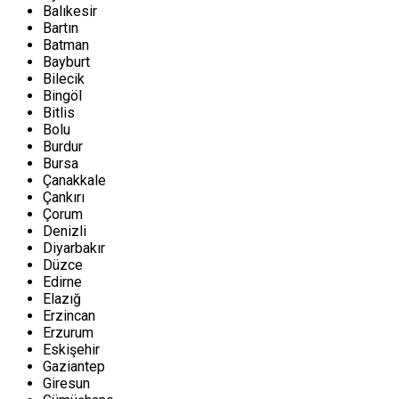
Balıkesir
Bartın
Batman
Bayburt
Bilecik
Bingöl
Bitlis
Bolu
Burdur
Bursa
Çanakkale
Çankırı
Çorum
Denizli
Diyarbakır
Düzce
Edirne
Elazığ
Erzincan
Erzurum
Eskişehir
Gaziantep
Giresun