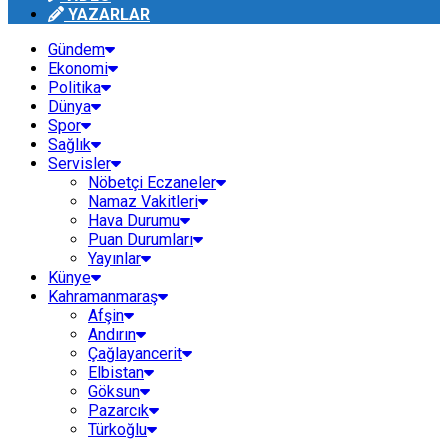
YAZARLAR
Gündem
Ekonomi
Politika
Dünya
Spor
Sağlık
Servisler
Nöbetçi Eczaneler
Namaz Vakitleri
Hava Durumu
Puan Durumları
Yayınlar
Künye
Kahramanmaraş
Afşin
Andırın
Çağlayancerit
Elbistan
Göksun
Pazarcık
Türkoğlu