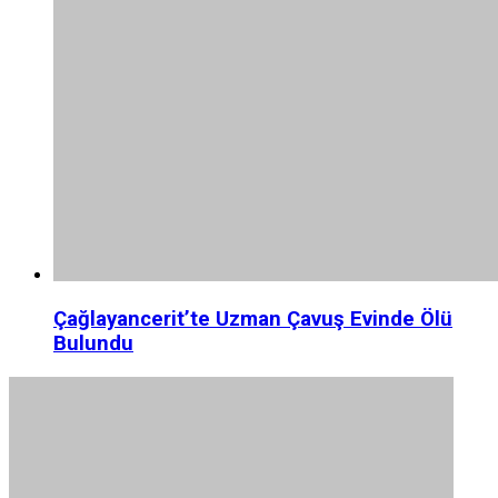
Çağlayancerit’te Uzman Çavuş Evinde Ölü
Bulundu