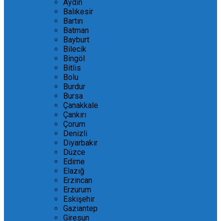
Aydın
Balıkesir
Bartın
Batman
Bayburt
Bilecik
Bingöl
Bitlis
Bolu
Burdur
Bursa
Çanakkale
Çankırı
Çorum
Denizli
Diyarbakır
Düzce
Edirne
Elazığ
Erzincan
Erzurum
Eskişehir
Gaziantep
Giresun