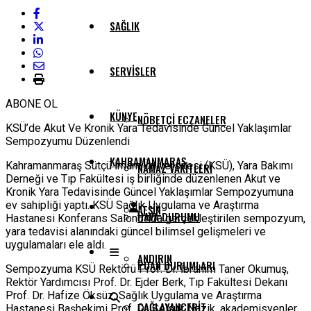
SAĞLIK
SERVISLER
ABONE OL
KÜNYE
NÖBETÇI ECZANELER
KSÜ’de Akut Ve Kronik Yara Tedavisinde Güncel Yaklaşımlar
Sempozyumu Düzenlendi
KAHRAMANMARAŞ
Kahramanmaraş Sütçü İmam Üniversitesi (KSÜ), Yara Bakımı
NAMAZ VAKITLERI
Derneği ve Tıp Fakültesi iş birliğinde düzenlenen Akut ve
Kronik Yara Tedavisinde Güncel Yaklaşımlar Sempozyumuna
ev sahipliği yaptı. KSÜ Sağlık Uygulama ve Araştırma
AFŞIN
HAVA DURUMU
Hastanesi Konferans Salonu’nda gerçekleştirilen sempozyum,
yara tedavisi alanındaki güncel bilimsel gelişmeleri ve
uygulamaları ele aldı.
ANDIRIN
PUAN DURUMLARI
Sempozyuma KSÜ Rektörü Prof. Dr. İbrahim Taner Okumuş,
Rektör Yardımcısı Prof. Dr. Ejder Berk, Tıp Fakültesi Dekanı
Prof. Dr. Hafize Öksüz, Sağlık Uygulama ve Araştırma
ÇAĞLAYANCERIT
Hastanesi Başhekimi Prof. Dr. Selçuk Nazik, akademisyenler,