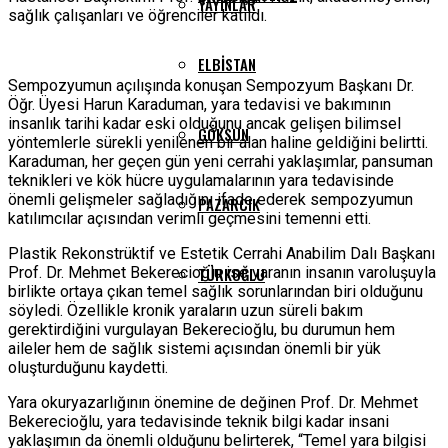
YAYINLAR
sağlık çalışanları ve öğrenciler katıldı.
ELBISTAN
Sempozyumun açılışında konuşan Sempozyum Başkanı Dr.
Öğr. Üyesi Harun Karaduman, yara tedavisi ve bakımının
insanlık tarihi kadar eski olduğunu ancak gelişen bilimsel
GÖKSUN
yöntemlerle sürekli yenilenen bir alan haline geldiğini belirtti.
Karaduman, her geçen gün yeni cerrahi yaklaşımlar, pansuman
teknikleri ve kök hücre uygulamalarının yara tedavisinde
önemli gelişmeler sağladığını ifade ederek sempozyumun
PAZARCIK
katılımcılar açısından verimli geçmesini temenni etti.
Plastik Rekonstrüktif ve Estetik Cerrahi Anabilim Dalı Başkanı
Prof. Dr. Mehmet Bekerecioğlu ise yaranın insanın varoluşuyla
TÜRKOĞLU
birlikte ortaya çıkan temel sağlık sorunlarından biri olduğunu
söyledi. Özellikle kronik yaraların uzun süreli bakım
gerektirdiğini vurgulayan Bekerecioğlu, bu durumun hem
aileler hem de sağlık sistemi açısından önemli bir yük
oluşturduğunu kaydetti.
Yara okuryazarlığının önemine de değinen Prof. Dr. Mehmet
Bekerecioğlu, yara tedavisinde teknik bilgi kadar insani
yaklaşımın da önemli olduğunu belirterek, “Temel yara bilgisi