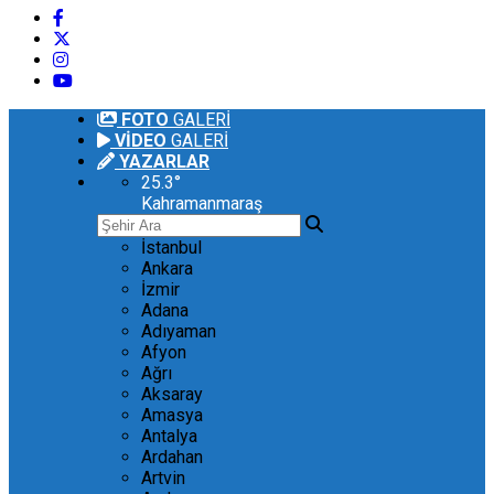
FOTO
GALERİ
VİDEO
GALERİ
YAZARLAR
25.3
°
Kahramanmaraş
İstanbul
Ankara
İzmir
Adana
Adıyaman
Afyon
Ağrı
Aksaray
Amasya
Antalya
Ardahan
Artvin