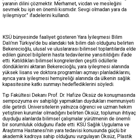
yaranın dilini çözmektir. Merhamet, vicdan ve mesleğini
sevmek bu işin en önemli kısmıdır. Sevgi olmadan yara da
iyileşmiyor.” ifadelerini kullandı.
KSÜ bünyesinde faaliyet gösteren Yara İyileşmesi Bilim
Dalı’nın Türkiye’de bu alandaki tek bilim dalı olduğunu belirten
Bekerecioğlu, ulusal ve uluslararası bilimsel toplantılarda elde
edilen güncel bilgilerin hasta tedavilerine yansıtıldığını ifade
etti. Katıldıkları bilimsel kongrelerden çeşitli ödüllerle
döndüklerini aktaran Bekerecioğlu, yara iyileşmesi alanında
yüksek lisans ve doktora programları açmayı planladıklarını,
ayrıca yara iyileşmesi hemşireliği alanında da ülkenin sağlık
kapasitesine katkı sunmayı hedeflediklerini söyledi.
Tıp Fakültesi Dekanı Prof. Dr. Hafize Öksüz de konuşmasında
sempozyuma ev sahipliği yapmaktan duydukları memnuniyeti
dile getirdi. Üniversitelerin yalnızca öğrenci ve uzman hekim
yetiştiren kurumlar olmadığını belirten Öksüz, toplumun ihtiyaç
duyduğu alanlarda bilimsel çalışmalar yürütmenin de önemli
bir sorumluluk olduğunu ifade etti. KSÜ Sağlık Uygulama ve
Araştırma Hastanesi’nin yara tedavisi konusunda güçlü bir
akademik kadroya sahip olduğunu vurgulayan Öksüz, Plastik