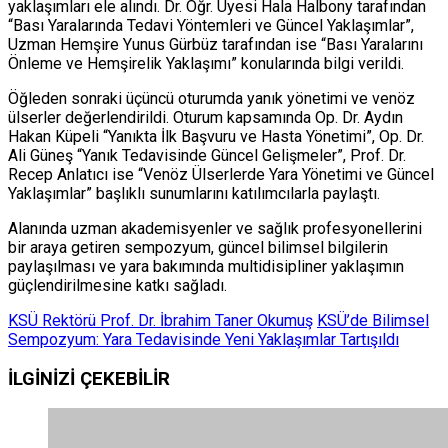
yaklaşımları ele alındı. Dr. Öğr. Üyesi Hala Halbony tarafından
“Bası Yaralarında Tedavi Yöntemleri ve Güncel Yaklaşımlar”,
Uzman Hemşire Yunus Gürbüz tarafından ise “Bası Yaralarını
Önleme ve Hemşirelik Yaklaşımı” konularında bilgi verildi.
Öğleden sonraki üçüncü oturumda yanık yönetimi ve venöz
ülserler değerlendirildi. Oturum kapsamında Op. Dr. Aydın
Hakan Küpeli “Yanıkta İlk Başvuru ve Hasta Yönetimi”, Op. Dr.
Ali Güneş “Yanık Tedavisinde Güncel Gelişmeler”, Prof. Dr.
Recep Anlatıcı ise “Venöz Ülserlerde Yara Yönetimi ve Güncel
Yaklaşımlar” başlıklı sunumlarını katılımcılarla paylaştı.
Alanında uzman akademisyenler ve sağlık profesyonellerini
bir araya getiren sempozyum, güncel bilimsel bilgilerin
paylaşılması ve yara bakımında multidisipliner yaklaşımın
güçlendirilmesine katkı sağladı.
KSÜ Rektörü Prof. Dr. İbrahim Taner Okumuş
KSÜ’de Bilimsel
Sempozyum: Yara Tedavisinde Yeni Yaklaşımlar Tartışıldı
İLGİNİZİ
ÇEKEBİLİR