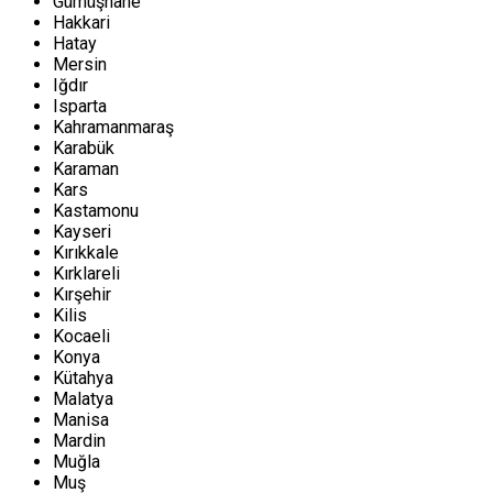
Gümüşhane
Hakkari
Hatay
Mersin
Iğdır
Isparta
Kahramanmaraş
Karabük
Karaman
Kars
Kastamonu
Kayseri
Kırıkkale
Kırklareli
Kırşehir
Kilis
Kocaeli
Konya
Kütahya
Malatya
Manisa
Mardin
Muğla
Muş