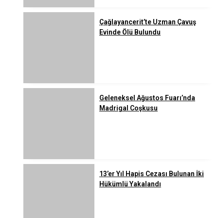
Çağlayancerit’te Uzman Çavuş
Evinde Ölü Bulundu
Geleneksel Ağustos Fuarı’nda
Madrigal Coşkusu
13’er Yıl Hapis Cezası Bulunan İki
Hükümlü Yakalandı