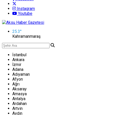
Instagram
Youtube
25.3
°
Kahramanmaraş
İstanbul
Ankara
İzmir
Adana
Adıyaman
Afyon
Ağrı
Aksaray
Amasya
Antalya
Ardahan
Artvin
Aydın