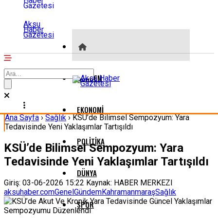
Aksu
Haber
Gazetesi
GÜNDEM
EKONOMI
Ana Sayfa
›
Sağlık
›
KSÜ’de Bilimsel Sempozyum: Yara
Tedavisinde Yeni Yaklaşımlar Tartışıldı
POLITIKA
KSÜ’de Bilimsel Sempozyum: Yara
Tedavisinde Yeni Yaklaşımlar Tartışıldı
DÜNYA
Giriş: 03-06-2026 15:22
Kaynak: HABER MERKEZI
aksuhaber.com
Genel
Gündem
Kahramanmaraş
Sağlık
SPOR