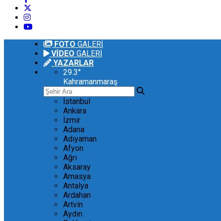
FOTO
GALERİ
VİDEO
GALERİ
YAZARLAR
29.3
°
Kahramanmaraş
İstanbul
Ankara
İzmir
Adana
Adıyaman
Afyon
Ağrı
Aksaray
Amasya
Antalya
Ardahan
Artvin
Aydın