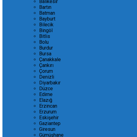
Balıkesir
Bartın
Batman
Bayburt
Bilecik
Bingöl
Bitlis
Bolu
Burdur
Bursa
Çanakkale
Çankırı
Çorum
Denizli
Diyarbakır
Düzce
Edirne
Elazığ
Erzincan
Erzurum
Eskişehir
Gaziantep
Giresun
Gümüşhane