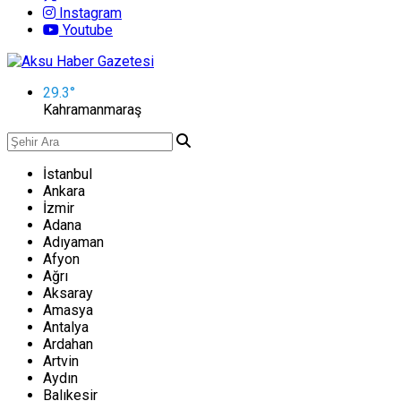
Instagram
Youtube
29.3
°
Kahramanmaraş
İstanbul
Ankara
İzmir
Adana
Adıyaman
Afyon
Ağrı
Aksaray
Amasya
Antalya
Ardahan
Artvin
Aydın
Balıkesir