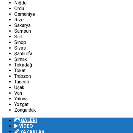
Niğde
Ordu
Osmaniye
Rize
Sakarya
Samsun
Siirt
Sinop
Sivas
Şanlıurfa
Şırnak
Tekirdağ
Tokat
Trabzon
Tunceli
Uşak
Van
Yalova
Yozgat
Zonguldak
GALERİ
VİDEO
YAZARLAR