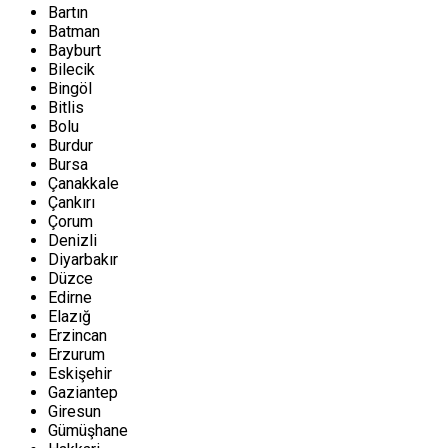
Bartın
Batman
Bayburt
Bilecik
Bingöl
Bitlis
Bolu
Burdur
Bursa
Çanakkale
Çankırı
Çorum
Denizli
Diyarbakır
Düzce
Edirne
Elazığ
Erzincan
Erzurum
Eskişehir
Gaziantep
Giresun
Gümüşhane