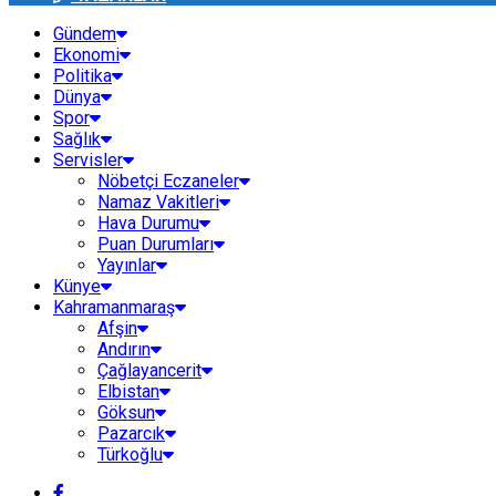
Gündem
Ekonomi
Politika
Dünya
Spor
Sağlık
Servisler
Nöbetçi Eczaneler
Namaz Vakitleri
Hava Durumu
Puan Durumları
Yayınlar
Künye
Kahramanmaraş
Afşin
Andırın
Çağlayancerit
Elbistan
Göksun
Pazarcık
Türkoğlu