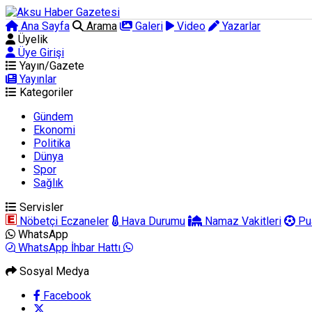
Ana Sayfa
Arama
Galeri
Video
Yazarlar
Üyelik
Üye Girişi
Yayın/Gazete
Yayınlar
Kategoriler
Gündem
Ekonomi
Politika
Dünya
Spor
Sağlık
Servisler
Nöbetçi Eczaneler
Hava Durumu
Namaz Vakitleri
Pu
WhatsApp
WhatsApp İhbar Hattı
Sosyal Medya
Facebook