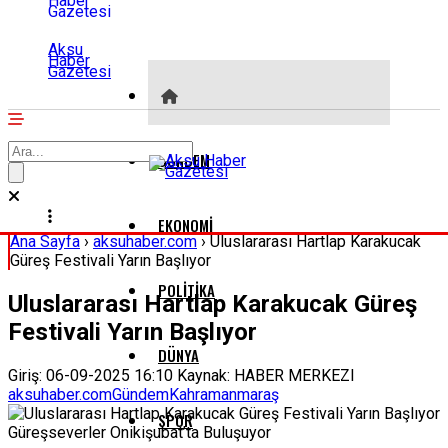
Aksu
Haber
Gazetesi
GÜNDEM
EKONOMI
Ana Sayfa
›
aksuhaber.com
›
Uluslararası Hartlap Karakucak
Güreş Festivali Yarın Başlıyor
POLITIKA
Uluslararası Hartlap Karakucak Güreş
Festivali Yarın Başlıyor
DÜNYA
Giriş: 06-09-2025 16:10
Kaynak: HABER MERKEZI
aksuhaber.com
Gündem
Kahramanmaraş
SPOR