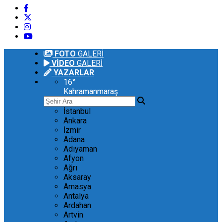
FOTO
GALERİ
VİDEO
GALERİ
YAZARLAR
16
°
Kahramanmaraş
İstanbul
Ankara
İzmir
Adana
Adıyaman
Afyon
Ağrı
Aksaray
Amasya
Antalya
Ardahan
Artvin