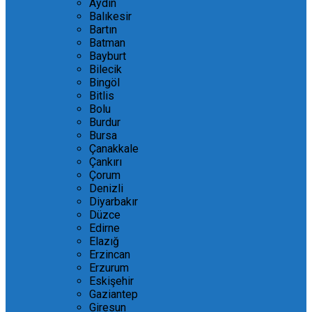
Aydın
Balıkesir
Bartın
Batman
Bayburt
Bilecik
Bingöl
Bitlis
Bolu
Burdur
Bursa
Çanakkale
Çankırı
Çorum
Denizli
Diyarbakır
Düzce
Edirne
Elazığ
Erzincan
Erzurum
Eskişehir
Gaziantep
Giresun