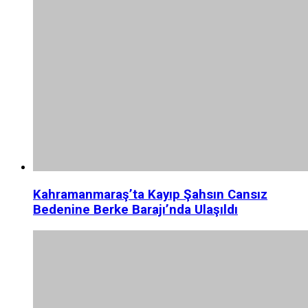
Kahramanmaraş’ta Kayıp Şahsın Cansız
Bedenine Berke Barajı’nda Ulaşıldı