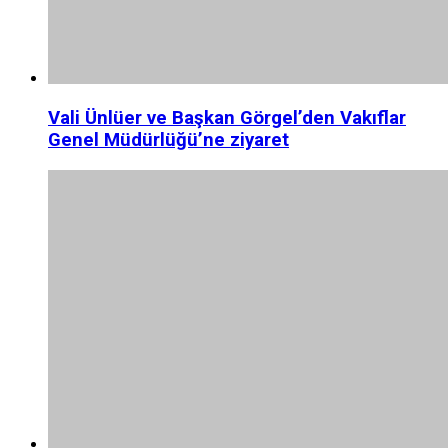
Vali Ünlüer ve Başkan Görgel’den Vakıflar
Genel Müdürlüğü’ne ziyaret