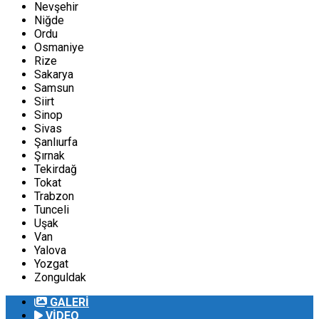
Nevşehir
Niğde
Ordu
Osmaniye
Rize
Sakarya
Samsun
Siirt
Sinop
Sivas
Şanlıurfa
Şırnak
Tekirdağ
Tokat
Trabzon
Tunceli
Uşak
Van
Yalova
Yozgat
Zonguldak
GALERİ
VİDEO