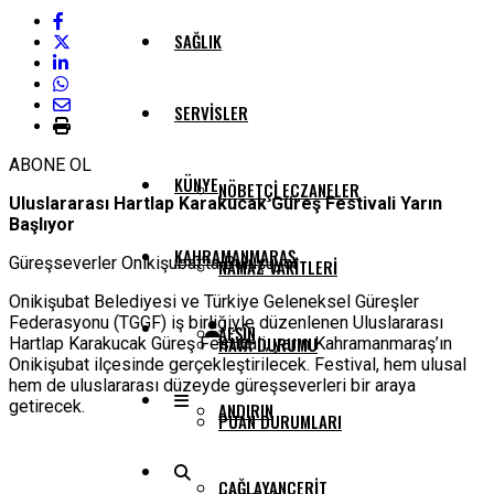
SAĞLIK
SERVISLER
ABONE OL
KÜNYE
NÖBETÇI ECZANELER
Uluslararası Hartlap Karakucak Güreş Festivali Yarın
Başlıyor
KAHRAMANMARAŞ
Güreşseverler Onikişubat’ta Buluşuyor
NAMAZ VAKITLERI
Onikişubat Belediyesi ve Türkiye Geleneksel Güreşler
Federasyonu (TGGF) iş birliğiyle düzenlenen Uluslararası
AFŞIN
HAVA DURUMU
Hartlap Karakucak Güreş Festivali, yarın Kahramanmaraş’ın
Onikişubat ilçesinde gerçekleştirilecek. Festival, hem ulusal
hem de uluslararası düzeyde güreşseverleri bir araya
getirecek.
ANDIRIN
PUAN DURUMLARI
ÇAĞLAYANCERIT