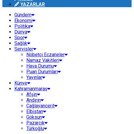
YAZARLAR
Gündem
Ekonomi
Politika
Dünya
Spor
Sağlık
Servisler
Nöbetçi Eczaneler
Namaz Vakitleri
Hava Durumu
Puan Durumları
Yayınlar
Künye
Kahramanmaraş
Afşin
Andırın
Çağlayancerit
Elbistan
Göksun
Pazarcık
Türkoğlu