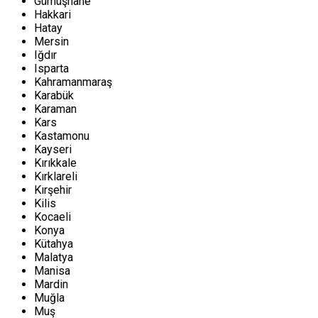
Gümüşhane
Hakkari
Hatay
Mersin
Iğdır
Isparta
Kahramanmaraş
Karabük
Karaman
Kars
Kastamonu
Kayseri
Kırıkkale
Kırklareli
Kırşehir
Kilis
Kocaeli
Konya
Kütahya
Malatya
Manisa
Mardin
Muğla
Muş