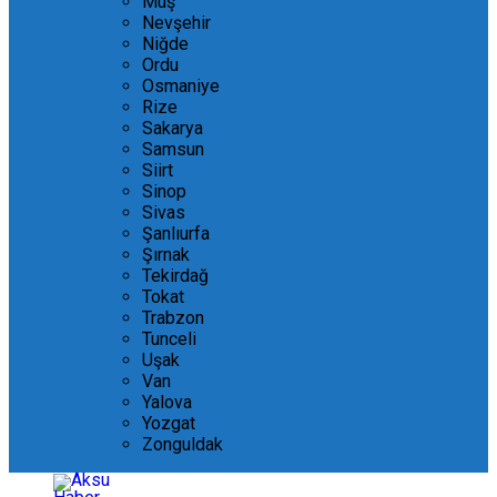
Muş
Nevşehir
Niğde
Ordu
Osmaniye
Rize
Sakarya
Samsun
Siirt
Sinop
Sivas
Şanlıurfa
Şırnak
Tekirdağ
Tokat
Trabzon
Tunceli
Uşak
Van
Yalova
Yozgat
Zonguldak