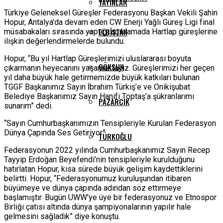
YAYINLAR
Türkiye Geleneksel Güreşler Federasyonu Başkan Vekili Şahin
Hopur, Antalya’da devam eden CW Enerji Yağlı Güreş Ligi final
ELBISTAN
müsabakaları sırasında yaptığı açıklamada Hartlap güreşlerine
ilişkin değerlendirmelerde bulundu.
Hopur, “Bu yıl Hartlap Güreşlerimizi uluslararası boyuta
GÖKSUN
çıkarmanın heyecanını yaşamaktayız. Güreşlerimizi her geçen
yıl daha büyük hale getirmemizde büyük katkıları bulunan
TGGF Başkanımız Sayın İbrahim Türkiş’e ve Onikişubat
Belediye Başkanımız Sayın Hanifi Toptaş’a şükranlarımı
PAZARCIK
sunarım” dedi.
“Sayın Cumhurbaşkanımızın Tensipleriyle Kurulan Federasyon
Dünya Çapında Ses Getiriyor”
TÜRKOĞLU
Federasyonun 2022 yılında Cumhurbaşkanımız Sayın Recep
Tayyip Erdoğan Beyefendi’nin tensipleriyle kurulduğunu
hatırlatan Hopur, kısa sürede büyük gelişim kaydettiklerini
belirtti. Hopur, “Federasyonumuz kuruluşundan itibaren
büyümeye ve dünya çapında adından söz ettirmeye
başlamıştır. Bugün UWW’ye üye bir federasyonuz ve Etnospor
Birliği çatısı altında dünya şampiyonalarının yapılır hale
gelmesini sağladık” diye konuştu.