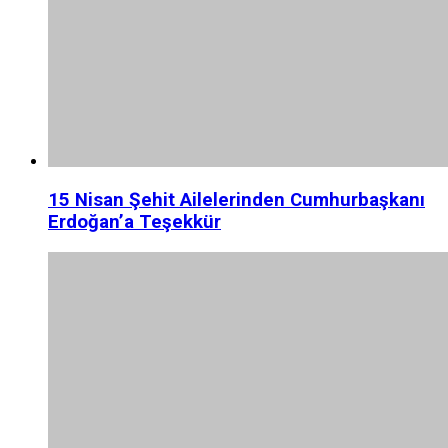
15 Nisan Şehit Ailelerinden Cumhurbaşkanı
Erdoğan’a Teşekkür