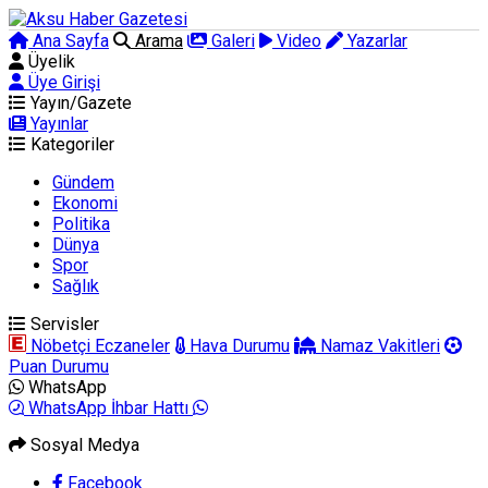
Ana Sayfa
Arama
Galeri
Video
Yazarlar
Üyelik
Üye Girişi
Yayın/Gazete
Yayınlar
Kategoriler
Gündem
Ekonomi
Politika
Dünya
Spor
Sağlık
Servisler
Nöbetçi Eczaneler
Hava Durumu
Namaz Vakitleri
Puan Durumu
WhatsApp
WhatsApp İhbar Hattı
Sosyal Medya
Facebook