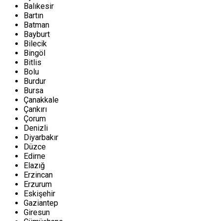
Balıkesir
Bartın
Batman
Bayburt
Bilecik
Bingöl
Bitlis
Bolu
Burdur
Bursa
Çanakkale
Çankırı
Çorum
Denizli
Diyarbakır
Düzce
Edirne
Elazığ
Erzincan
Erzurum
Eskişehir
Gaziantep
Giresun