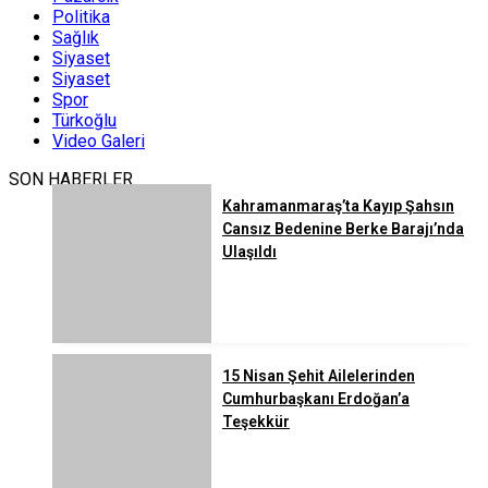
Politika
Sağlık
Siyaset
Siyaset
Spor
Türkoğlu
Video Galeri
SON HABERLER
Kahramanmaraş’ta Kayıp Şahsın
Cansız Bedenine Berke Barajı’nda
Ulaşıldı
15 Nisan Şehit Ailelerinden
Cumhurbaşkanı Erdoğan’a
Teşekkür