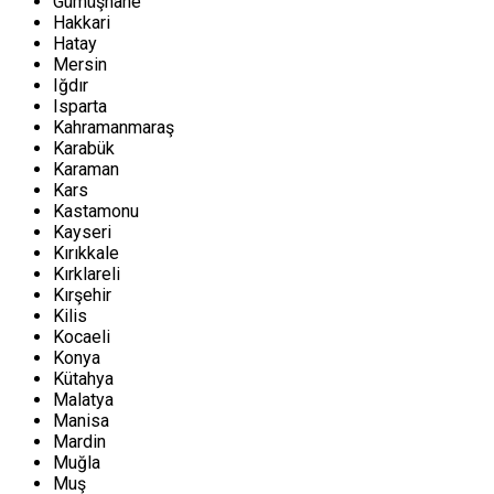
Gümüşhane
Hakkari
Hatay
Mersin
Iğdır
Isparta
Kahramanmaraş
Karabük
Karaman
Kars
Kastamonu
Kayseri
Kırıkkale
Kırklareli
Kırşehir
Kilis
Kocaeli
Konya
Kütahya
Malatya
Manisa
Mardin
Muğla
Muş