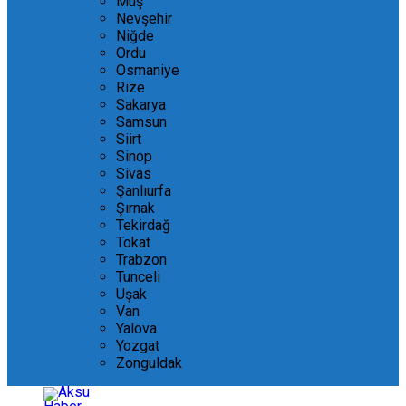
Muş
Nevşehir
Niğde
Ordu
Osmaniye
Rize
Sakarya
Samsun
Siirt
Sinop
Sivas
Şanlıurfa
Şırnak
Tekirdağ
Tokat
Trabzon
Tunceli
Uşak
Van
Yalova
Yozgat
Zonguldak