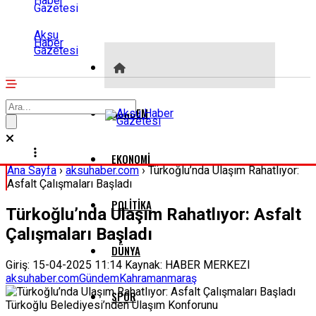
Aksu
Haber
Gazetesi
GÜNDEM
EKONOMI
Ana Sayfa
›
aksuhaber.com
›
Türkoğlu’nda Ulaşım Rahatlıyor:
Asfalt Çalışmaları Başladı
POLITIKA
Türkoğlu’nda Ulaşım Rahatlıyor: Asfalt
Çalışmaları Başladı
DÜNYA
Giriş: 15-04-2025 11:14
Kaynak: HABER MERKEZI
aksuhaber.com
Gündem
Kahramanmaraş
SPOR