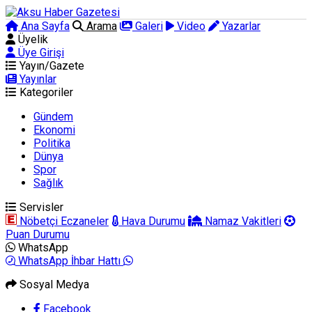
Ana Sayfa
Arama
Galeri
Video
Yazarlar
Üyelik
Üye Girişi
Yayın/Gazete
Yayınlar
Kategoriler
Gündem
Ekonomi
Politika
Dünya
Spor
Sağlık
Servisler
Nöbetçi Eczaneler
Hava Durumu
Namaz Vakitleri
Puan Durumu
WhatsApp
WhatsApp İhbar Hattı
Sosyal Medya
Facebook