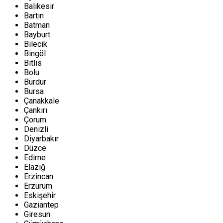
Balıkesir
Bartın
Batman
Bayburt
Bilecik
Bingöl
Bitlis
Bolu
Burdur
Bursa
Çanakkale
Çankırı
Çorum
Denizli
Diyarbakır
Düzce
Edirne
Elazığ
Erzincan
Erzurum
Eskişehir
Gaziantep
Giresun