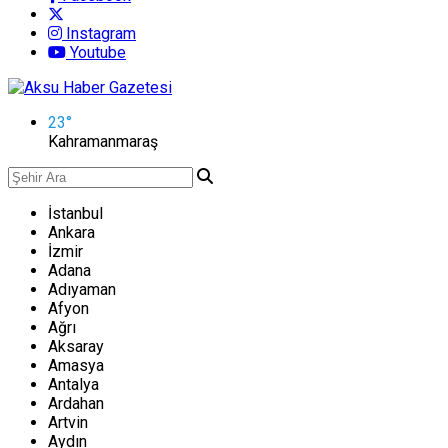
Instagram
Youtube
23
°
Kahramanmaraş
İstanbul
Ankara
İzmir
Adana
Adıyaman
Afyon
Ağrı
Aksaray
Amasya
Antalya
Ardahan
Artvin
Aydın