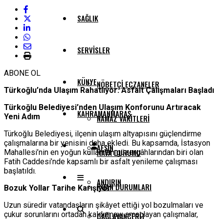
SAĞLIK
SERVISLER
ABONE OL
KÜNYE
NÖBETÇI ECZANELER
Türkoğlu’nda Ulaşım Rahatlıyor: Asfalt Çalışmaları Başladı
Türkoğlu Belediyesi’nden Ulaşım Konforunu Artıracak
KAHRAMANMARAŞ
Yeni Adım
NAMAZ VAKITLERI
Türkoğlu Belediyesi, ilçenin ulaşım altyapısını güçlendirme
çalışmalarına bir yenisini daha ekledi. Bu kapsamda, İstasyon
AFŞIN
HAVA DURUMU
Mahallesi’nin en yoğun kullanılan güzergâhlarından biri olan
Fatih Caddesi’nde kapsamlı bir asfalt yenileme çalışması
başlatıldı.
ANDIRIN
PUAN DURUMLARI
Bozuk Yollar Tarihe Karışıyor
Uzun süredir vatandaşların şikâyet ettiği yol bozulmaları ve
çukur sorunlarını ortadan kaldırmayı amaçlayan çalışmalar,
ÇAĞLAYANCERIT