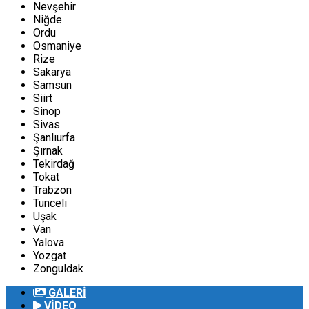
Nevşehir
Niğde
Ordu
Osmaniye
Rize
Sakarya
Samsun
Siirt
Sinop
Sivas
Şanlıurfa
Şırnak
Tekirdağ
Tokat
Trabzon
Tunceli
Uşak
Van
Yalova
Yozgat
Zonguldak
GALERİ
VİDEO