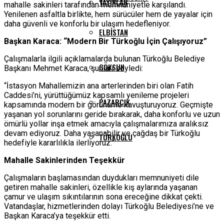
YAYINLAR
mahalle sakinleri tarafından memnuniyetle karşılandı.
Yenilenen asfaltla birlikte, hem sürücüler hem de yayalar için
daha güvenli ve konforlu bir ulaşım hedefleniyor.
ELBISTAN
Başkan Karaca: “Modern Bir Türkoğlu İçin Çalışıyoruz”
Çalışmalarla ilgili açıklamalarda bulunan Türkoğlu Belediye
GÖKSUN
Başkanı Mehmet Karaca, şunları söyledi:
“İstasyon Mahallemizin ana arterlerinden biri olan Fatih
Caddesi’ni, yürüttüğümüz kapsamlı yenileme projeleri
PAZARCIK
kapsamında modern bir görünüme kavuşturuyoruz. Geçmişte
yaşanan yol sorunlarını geride bırakarak, daha konforlu ve uzun
ömürlü yollar inşa etmek amacıyla çalışmalarımıza aralıksız
devam ediyoruz. Daha yaşanabilir ve çağdaş bir Türkoğlu
TÜRKOĞLU
hedefiyle kararlılıkla ilerliyoruz.”
Mahalle Sakinlerinden Teşekkür
Çalışmaların başlamasından duydukları memnuniyeti dile
getiren mahalle sakinleri, özellikle kış aylarında yaşanan
çamur ve ulaşım sıkıntılarının sona ereceğine dikkat çekti.
Vatandaşlar, hizmetlerinden dolayı Türkoğlu Belediyesi’ne ve
Başkan Karaca’ya teşekkür etti.