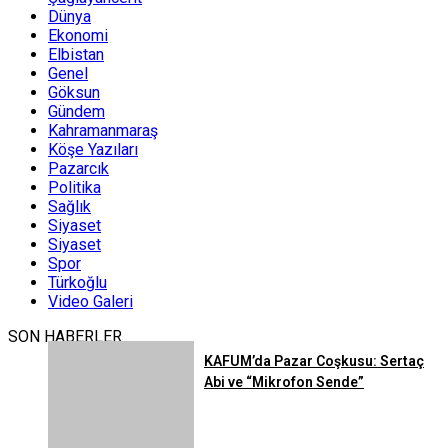
Dünya
Ekonomi
Elbistan
Genel
Göksun
Gündem
Kahramanmaraş
Köşe Yazıları
Pazarcık
Politika
Sağlık
Siyaset
Siyaset
Spor
Türkoğlu
Video Galeri
SON HABERLER
KAFUM’da Pazar Coşkusu: Sertaç
Abi ve “Mikrofon Sende”