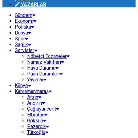
YAZARLAR
Gündem
Ekonomi
Politika
Dünya
Spor
Sağlık
Servisler
Nöbetçi Eczaneler
Namaz Vakitleri
Hava Durumu
Puan Durumları
Yayınlar
Künye
Kahramanmaraş
Afşin
Andırın
Çağlayancerit
Elbistan
Göksun
Pazarcık
Türkoğlu