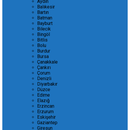
Aydın
Balıkesir
Bartın
Batman
Bayburt
Bilecik
Bingöl
Bitlis
Bolu
Burdur
Bursa
Çanakkale
Çankırı
Çorum
Denizli
Diyarbakır
Düzce
Edirne
Elazığ
Erzincan
Erzurum
Eskişehir
Gaziantep
Giresun