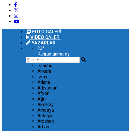
FOTO
GALERİ
VİDEO
GALERİ
YAZARLAR
23
°
Kahramanmaraş
İstanbul
Ankara
İzmir
Adana
Adıyaman
Afyon
Ağrı
Aksaray
Amasya
Antalya
Ardahan
Artvin