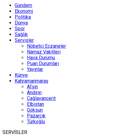
Gündem
Ekonomi
Politika
Dünya
Spor
Sağlık
Servisler
Nöbetçi Eczaneler
Namaz Vakitleri
Hava Durumu
Puan Durumları
Yayınlar
Künye
Kahramanmaraş
Afşin
Andırın
Çağlayancerit
Elbistan
Göksun
Pazarcık
Türkoğlu
SERVİSLER