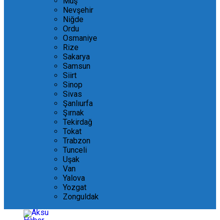
Muş
Nevşehir
Niğde
Ordu
Osmaniye
Rize
Sakarya
Samsun
Siirt
Sinop
Sivas
Şanlıurfa
Şırnak
Tekirdağ
Tokat
Trabzon
Tunceli
Uşak
Van
Yalova
Yozgat
Zonguldak