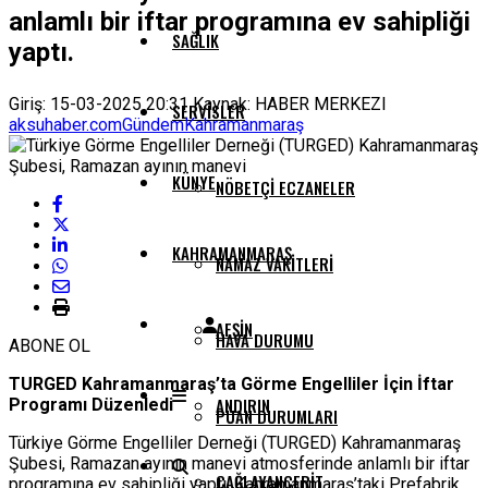
anlamlı bir iftar programına ev sahipliği
SAĞLIK
yaptı.
Giriş: 15-03-2025 20:31
Kaynak: HABER MERKEZI
SERVISLER
aksuhaber.com
Gündem
Kahramanmaraş
KÜNYE
NÖBETÇI ECZANELER
KAHRAMANMARAŞ
NAMAZ VAKITLERI
AFŞIN
HAVA DURUMU
ABONE OL
TURGED Kahramanmaraş’ta Görme Engelliler İçin İftar
ANDIRIN
Programı Düzenledi
PUAN DURUMLARI
Türkiye Görme Engelliler Derneği (TURGED) Kahramanmaraş
Şubesi, Ramazan ayının manevi atmosferinde anlamlı bir iftar
ÇAĞLAYANCERIT
programına ev sahipliği yaptı. Kahramanmaraş’taki Prefabrik