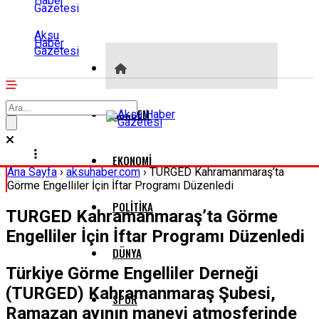
Aksu
Haber
Gazetesi
GÜNDEM
EKONOMI
Ana Sayfa
›
aksuhaber.com
›
TURGED Kahramanmaraş’ta
Görme Engelliler İçin İftar Programı Düzenledi
POLITIKA
TURGED Kahramanmaraş’ta Görme
Engelliler İçin İftar Programı Düzenledi
DÜNYA
Türkiye Görme Engelliler Derneği
(TURGED) Kahramanmaraş Şubesi,
SPOR
Ramazan ayının manevi atmosferinde