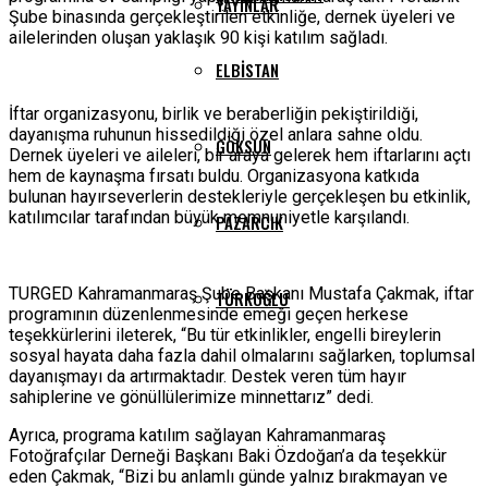
YAYINLAR
Şube binasında gerçekleştirilen etkinliğe, dernek üyeleri ve
ailelerinden oluşan yaklaşık 90 kişi katılım sağladı.
ELBISTAN
İftar organizasyonu, birlik ve beraberliğin pekiştirildiği,
dayanışma ruhunun hissedildiği özel anlara sahne oldu.
GÖKSUN
Dernek üyeleri ve aileleri, bir araya gelerek hem iftarlarını açtı
hem de kaynaşma fırsatı buldu. Organizasyona katkıda
bulunan hayırseverlerin destekleriyle gerçekleşen bu etkinlik,
katılımcılar tarafından büyük memnuniyetle karşılandı.
PAZARCIK
TURGED Kahramanmaraş Şube Başkanı Mustafa Çakmak, iftar
TÜRKOĞLU
programının düzenlenmesinde emeği geçen herkese
teşekkürlerini ileterek, “Bu tür etkinlikler, engelli bireylerin
sosyal hayata daha fazla dahil olmalarını sağlarken, toplumsal
dayanışmayı da artırmaktadır. Destek veren tüm hayır
sahiplerine ve gönüllülerimize minnettarız” dedi.
Ayrıca, programa katılım sağlayan Kahramanmaraş
Fotoğrafçılar Derneği Başkanı Baki Özdoğan’a da teşekkür
eden Çakmak, “Bizi bu anlamlı günde yalnız bırakmayan ve