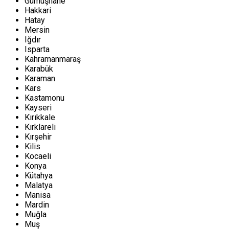
Gümüşhane
Hakkari
Hatay
Mersin
Iğdır
Isparta
Kahramanmaraş
Karabük
Karaman
Kars
Kastamonu
Kayseri
Kırıkkale
Kırklareli
Kırşehir
Kilis
Kocaeli
Konya
Kütahya
Malatya
Manisa
Mardin
Muğla
Muş