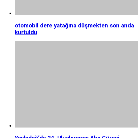
otomobil dere yatağına düşmekten son anda
kurtuldu
Yayladağ’da 24. Uluslararası Aba Güreşi