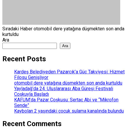
Sıradaki Haber
otomobil dere yatağına düşmekten son anda
kurtuldu
Ara
Ara
Recent Posts
Kardeş Belediyeden Pazarcık’a Güç Takviyesi: Hizmet
Filosu Genişliyor
otomobil dere yatağına düşmekten son anda kurtuldu
Yayladağ’da 24. Uluslararası Aba Güreşi Festivali
Coşkuyla Başladı
KAFUM’da Pazar Coşkusu: Sertaç Abi ve “Mikrofon
Sende”
Kaybolan 2 yaşındaki çocuk sulama kanalında bulundu
Recent Comments