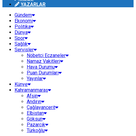
YAZARLAR
Gündem
Ekonomi
Politika
Dünya
Spor
Sağlık
Servisler
Nöbetçi Eczaneler
Namaz Vakitleri
Hava Durumu
Puan Durumları
Yayınlar
Künye
Kahramanmaraş
Afşin
Andırın
Çağlayancerit
Elbistan
Göksun
Pazarcık
Türkoğlu