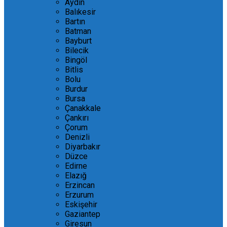
Aydın
Balıkesir
Bartın
Batman
Bayburt
Bilecik
Bingöl
Bitlis
Bolu
Burdur
Bursa
Çanakkale
Çankırı
Çorum
Denizli
Diyarbakır
Düzce
Edirne
Elazığ
Erzincan
Erzurum
Eskişehir
Gaziantep
Giresun