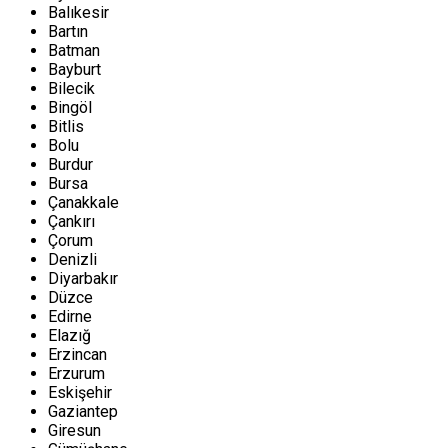
Balıkesir
Bartın
Batman
Bayburt
Bilecik
Bingöl
Bitlis
Bolu
Burdur
Bursa
Çanakkale
Çankırı
Çorum
Denizli
Diyarbakır
Düzce
Edirne
Elazığ
Erzincan
Erzurum
Eskişehir
Gaziantep
Giresun