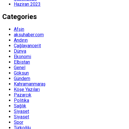
Haziran 2023
Categories
Afşin
aksuhaber.com
Andırın
Çağlayancerit
Dünya
Ekonomi
Elbistan
Genel
Göksun
Gündem
Kahramanmaraş
Köşe Yazıları
Pazarcık
Politika
Sağlık
Siyaset
Siyaset
Spor
Türkoğlu