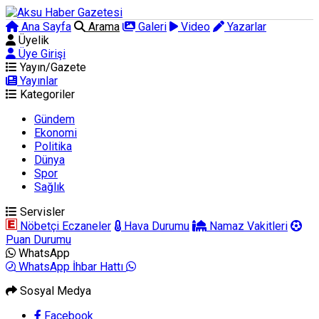
Ana Sayfa
Arama
Galeri
Video
Yazarlar
Üyelik
Üye Girişi
Yayın/Gazete
Yayınlar
Kategoriler
Gündem
Ekonomi
Politika
Dünya
Spor
Sağlık
Servisler
Nöbetçi Eczaneler
Hava Durumu
Namaz Vakitleri
Puan Durumu
WhatsApp
WhatsApp İhbar Hattı
Sosyal Medya
Facebook