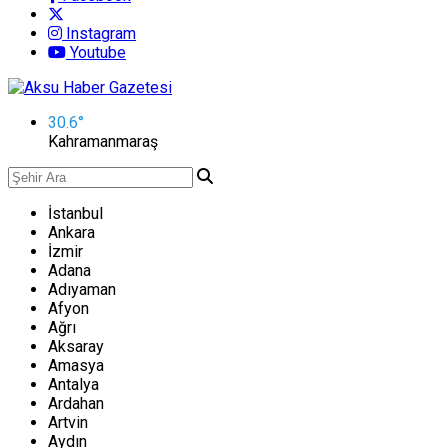
Instagram
Youtube
30.6
°
Kahramanmaraş
İstanbul
Ankara
İzmir
Adana
Adıyaman
Afyon
Ağrı
Aksaray
Amasya
Antalya
Ardahan
Artvin
Aydın