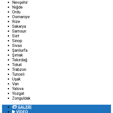
Nevşehir
Niğde
Ordu
Osmaniye
Rize
Sakarya
Samsun
Siirt
Sinop
Sivas
Şanlıurfa
Şırnak
Tekirdağ
Tokat
Trabzon
Tunceli
Uşak
Van
Yalova
Yozgat
Zonguldak
GALERİ
VİDEO