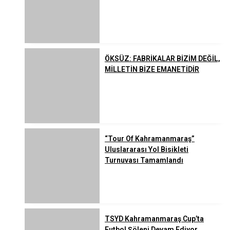
ÖKSÜZ: FABRİKALAR BİZİM DEĞİL,
MİLLETİN BİZE EMANETİDİR
“Tour Of Kahramanmaraş”
Uluslararası Yol Bisikleti
Turnuvası Tamamlandı
TSYD Kahramanmaraş Cup’ta
Futbol Şöleni Devam Ediyor