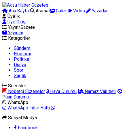
Ana Sayfa
Arama
Galeri
Video
Yazarlar
Üyelik
Üye Girişi
Yayın/Gazete
Yayınlar
Kategoriler
Gündem
Ekonomi
Politika
Dünya
Spor
Sağlık
Servisler
Nöbetçi Eczaneler
Hava Durumu
Namaz Vakitleri
Puan Durumu
WhatsApp
WhatsApp İhbar Hattı
Sosyal Medya
Facebook