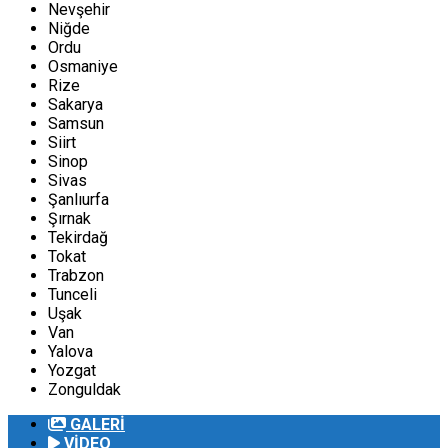
Nevşehir
Niğde
Ordu
Osmaniye
Rize
Sakarya
Samsun
Siirt
Sinop
Sivas
Şanlıurfa
Şırnak
Tekirdağ
Tokat
Trabzon
Tunceli
Uşak
Van
Yalova
Yozgat
Zonguldak
GALERİ
VİDEO