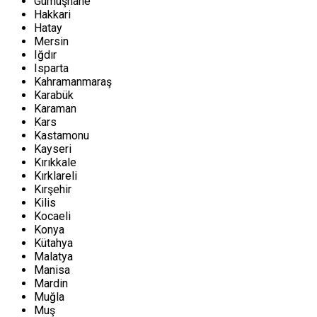
Gümüşhane
Hakkari
Hatay
Mersin
Iğdır
Isparta
Kahramanmaraş
Karabük
Karaman
Kars
Kastamonu
Kayseri
Kırıkkale
Kırklareli
Kırşehir
Kilis
Kocaeli
Konya
Kütahya
Malatya
Manisa
Mardin
Muğla
Muş