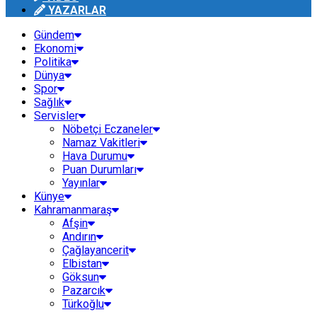
YAZARLAR
Gündem
Ekonomi
Politika
Dünya
Spor
Sağlık
Servisler
Nöbetçi Eczaneler
Namaz Vakitleri
Hava Durumu
Puan Durumları
Yayınlar
Künye
Kahramanmaraş
Afşin
Andırın
Çağlayancerit
Elbistan
Göksun
Pazarcık
Türkoğlu