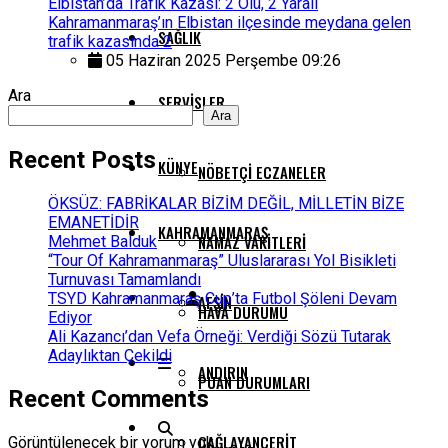
Elbistan’da Trafik Kazası: 2 Ölü, 2 Yaralı
Kahramanmaraş’ın Elbistan ilçesinde meydana gelen
SAĞLIK
trafik kazasında 2
05 Haziran 2025 Perşembe 09:26
Ara
SERVISLER
Ara
Recent Posts
KÜNYE
NÖBETÇI ECZANELER
ÖKSÜZ: FABRİKALAR BİZİM DEĞİL, MİLLETİN BİZE
EMANETİDİR
KAHRAMANMARAŞ
NAMAZ VAKITLERI
Mehmet Balduk
“Tour Of Kahramanmaraş” Uluslararası Yol Bisikleti
Turnuvası Tamamlandı
TSYD Kahramanmaraş Cup’ta Futbol Şöleni Devam
AFŞIN
HAVA DURUMU
Ediyor
Ali Kazancı’dan Vefa Örneği: Verdiği Sözü Tutarak
Adaylıktan Çekildi
ANDIRIN
PUAN DURUMLARI
Recent Comments
ÇAĞLAYANCERIT
Görüntülenecek bir yorum yok.