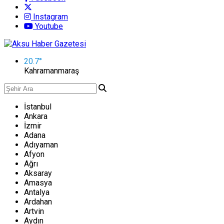
Instagram
Youtube
20.7
°
Kahramanmaraş
İstanbul
Ankara
İzmir
Adana
Adıyaman
Afyon
Ağrı
Aksaray
Amasya
Antalya
Ardahan
Artvin
Aydın