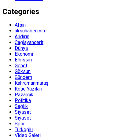
Categories
Afşin
aksuhaber.com
Andırın
Çağlayancerit
Dünya
Ekonomi
Elbistan
Genel
Göksun
Gündem
Kahramanmaraş
Köşe Yazıları
Pazarcık
Politika
Sağlık
Siyaset
Siyaset
Spor
Türkoğlu
Video Galeri