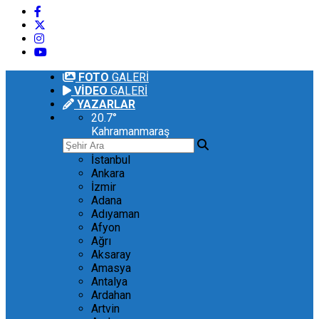
FOTO
GALERİ
VİDEO
GALERİ
YAZARLAR
20.7
°
Kahramanmaraş
İstanbul
Ankara
İzmir
Adana
Adıyaman
Afyon
Ağrı
Aksaray
Amasya
Antalya
Ardahan
Artvin