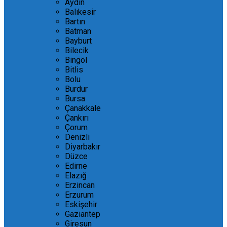
Aydın
Balıkesir
Bartın
Batman
Bayburt
Bilecik
Bingöl
Bitlis
Bolu
Burdur
Bursa
Çanakkale
Çankırı
Çorum
Denizli
Diyarbakır
Düzce
Edirne
Elazığ
Erzincan
Erzurum
Eskişehir
Gaziantep
Giresun