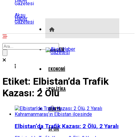
Aksu
Haber
Gazetesi
GÜNDEM
EKONOMI
Etiket:
Elbistan’da Trafik
POLITIKA
Kazası: 2 Ölü
DÜNYA
Elbistan’da Trafik Kazası: 2 Ölü, 2 Yaralı
SPOR