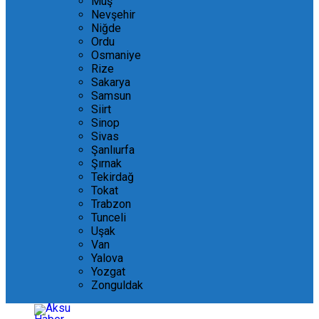
Muş
Nevşehir
Niğde
Ordu
Osmaniye
Rize
Sakarya
Samsun
Siirt
Sinop
Sivas
Şanlıurfa
Şırnak
Tekirdağ
Tokat
Trabzon
Tunceli
Uşak
Van
Yalova
Yozgat
Zonguldak