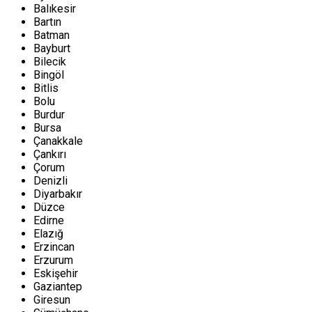
Balıkesir
Bartın
Batman
Bayburt
Bilecik
Bingöl
Bitlis
Bolu
Burdur
Bursa
Çanakkale
Çankırı
Çorum
Denizli
Diyarbakır
Düzce
Edirne
Elazığ
Erzincan
Erzurum
Eskişehir
Gaziantep
Giresun