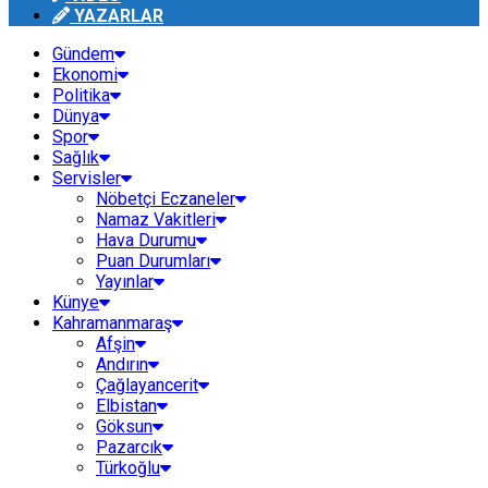
YAZARLAR
Gündem
Ekonomi
Politika
Dünya
Spor
Sağlık
Servisler
Nöbetçi Eczaneler
Namaz Vakitleri
Hava Durumu
Puan Durumları
Yayınlar
Künye
Kahramanmaraş
Afşin
Andırın
Çağlayancerit
Elbistan
Göksun
Pazarcık
Türkoğlu