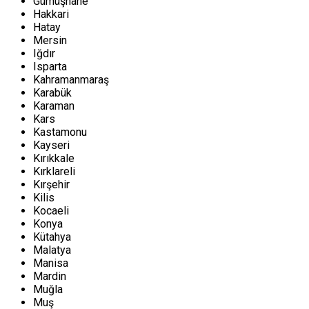
Gümüşhane
Hakkari
Hatay
Mersin
Iğdır
Isparta
Kahramanmaraş
Karabük
Karaman
Kars
Kastamonu
Kayseri
Kırıkkale
Kırklareli
Kırşehir
Kilis
Kocaeli
Konya
Kütahya
Malatya
Manisa
Mardin
Muğla
Muş