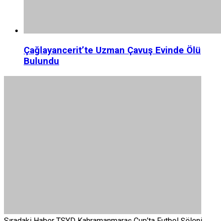
Çağlayancerit’te Uzman Çavuş Evinde Ölü
Bulundu
Sıradaki Haber
TSYD Kahramanmaraş Cup’ta Futbol Şöleni