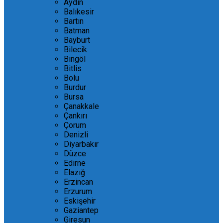
Aydın
Balıkesir
Bartın
Batman
Bayburt
Bilecik
Bingöl
Bitlis
Bolu
Burdur
Bursa
Çanakkale
Çankırı
Çorum
Denizli
Diyarbakır
Düzce
Edirne
Elazığ
Erzincan
Erzurum
Eskişehir
Gaziantep
Giresun