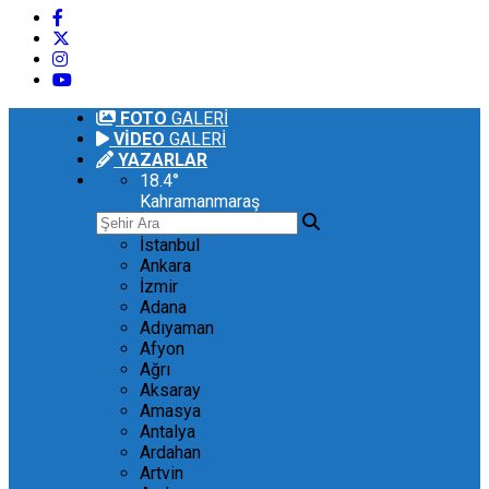
FOTO
GALERİ
VİDEO
GALERİ
YAZARLAR
18.4
°
Kahramanmaraş
İstanbul
Ankara
İzmir
Adana
Adıyaman
Afyon
Ağrı
Aksaray
Amasya
Antalya
Ardahan
Artvin