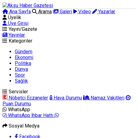
Ana Sayfa
Arama
Galeri
Video
Yazarlar
Üyelik
Üye Girişi
Yayın/Gazete
Yayınlar
Kategoriler
Gündem
Ekonomi
Politika
Dünya
Spor
Sağlık
Servisler
Nöbetçi Eczaneler
Hava Durumu
Namaz Vakitleri
Puan Durumu
WhatsApp
WhatsApp İhbar Hattı
Sosyal Medya
Facebook