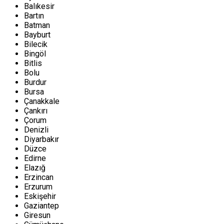
Balıkesir
Bartın
Batman
Bayburt
Bilecik
Bingöl
Bitlis
Bolu
Burdur
Bursa
Çanakkale
Çankırı
Çorum
Denizli
Diyarbakır
Düzce
Edirne
Elazığ
Erzincan
Erzurum
Eskişehir
Gaziantep
Giresun