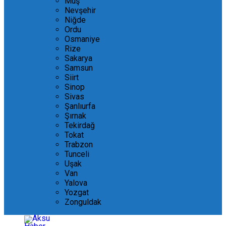
Muş
Nevşehir
Niğde
Ordu
Osmaniye
Rize
Sakarya
Samsun
Siirt
Sinop
Sivas
Şanlıurfa
Şırnak
Tekirdağ
Tokat
Trabzon
Tunceli
Uşak
Van
Yalova
Yozgat
Zonguldak