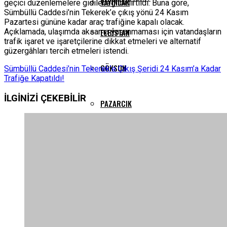
YAYINLAR
geçici düzenlemelere gidileceği belirtildi. Buna göre,
Sümbüllü Caddesi’nin Tekerek’e çıkış yönü 24 Kasım
Pazartesi gününe kadar araç trafiğine kapalı olacak.
Açıklamada, ulaşımda aksama yaşanmaması için vatandaşların
ELBISTAN
trafik işaret ve işaretçilerine dikkat etmeleri ve alternatif
güzergâhları tercih etmeleri istendi.
GÖKSUN
Sümbüllü Caddesi’nin Tekerek’e Çıkış Şeridi 24 Kasım’a Kadar
Trafiğe Kapatıldı!
İLGİNİZİ
ÇEKEBİLİR
PAZARCIK
TÜRKOĞLU