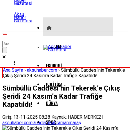
Aksu
Haber
Gazetesi
GÜNDEM
EKONOMI
Ana Sayfa
›
aksuhaber.com
›
Sümbüllü Caddesi’nin Tekerek’e
Çıkış Şeridi 24 Kasım’a Kadar Trafiğe Kapatıldı!
POLITIKA
Sümbüllü Caddesi’nin Tekerek’e Çıkış
Şeridi 24 Kasım’a Kadar Trafiğe
DÜNYA
Kapatıldı!
Giriş: 13-11-2025 08:28
Kaynak: HABER MERKEZI
SPOR
aksuhaber.com
Gündem
Kahramanmaraş