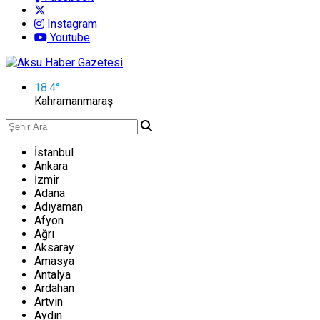
Instagram
Youtube
18.4
°
Kahramanmaraş
İstanbul
Ankara
İzmir
Adana
Adıyaman
Afyon
Ağrı
Aksaray
Amasya
Antalya
Ardahan
Artvin
Aydın