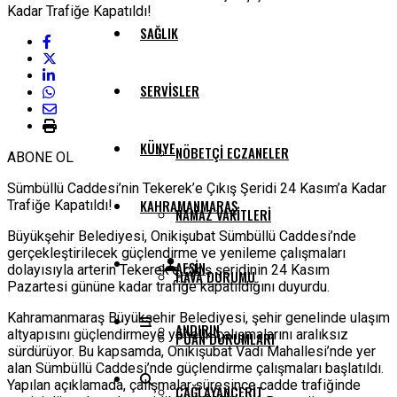
SAĞLIK
SERVISLER
KÜNYE
NÖBETÇI ECZANELER
ABONE OL
Sümbüllü Caddesi’nin Tekerek’e Çıkış Şeridi 24 Kasım’a Kadar
KAHRAMANMARAŞ
Trafiğe Kapatıldı!
NAMAZ VAKITLERI
Büyükşehir Belediyesi, Onikişubat Sümbüllü Caddesi’nde
gerçekleştirilecek güçlendirme ve yenileme çalışmaları
AFŞIN
dolayısıyla arterin Tekerek’e çıkış şeridinin 24 Kasım
HAVA DURUMU
Pazartesi gününe kadar trafiğe kapatıldığını duyurdu.
Kahramanmaraş Büyükşehir Belediyesi, şehir genelinde ulaşım
ANDIRIN
altyapısını güçlendirmeye yönelik çalışmalarını aralıksız
PUAN DURUMLARI
sürdürüyor. Bu kapsamda, Onikişubat Vadi Mahallesi’nde yer
alan Sümbüllü Caddesi’nde güçlendirme çalışmaları başlatıldı.
Yapılan açıklamada, çalışmalar süresince cadde trafiğinde
ÇAĞLAYANCERIT