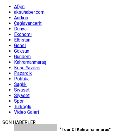
Afşin
aksuhaber.com
Andırın
Çağlayancerit
Dünya
Ekonomi
Elbistan
Genel
Göksun
Gündem
Kahramanmaraş
Köşe Yazıları
Pazarcık
Politika
Sağlık
Siyaset
Siyaset
Spor
Türkoğlu
Video Galeri
SON HABERLER
“Tour Of Kahramanmaraş”