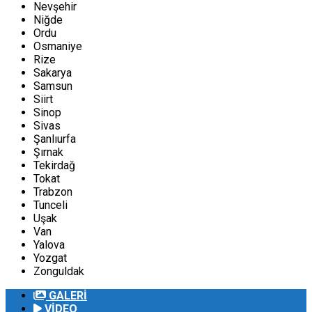
Nevşehir
Niğde
Ordu
Osmaniye
Rize
Sakarya
Samsun
Siirt
Sinop
Sivas
Şanlıurfa
Şırnak
Tekirdağ
Tokat
Trabzon
Tunceli
Uşak
Van
Yalova
Yozgat
Zonguldak
GALERİ
VİDEO