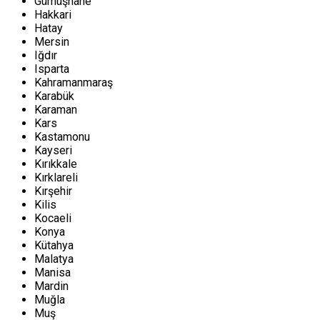
Gümüşhane
Hakkari
Hatay
Mersin
Iğdır
Isparta
Kahramanmaraş
Karabük
Karaman
Kars
Kastamonu
Kayseri
Kırıkkale
Kırklareli
Kırşehir
Kilis
Kocaeli
Konya
Kütahya
Malatya
Manisa
Mardin
Muğla
Muş