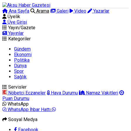
Ana Sayfa
Arama
Galeri
Video
Yazarlar
Üyelik
Üye Girişi
Yayın/Gazete
Yayınlar
Kategoriler
Gündem
Ekonomi
Politika
Dünya
Spor
Sağlık
Servisler
Nöbetçi Eczaneler
Hava Durumu
Namaz Vakitleri
Puan Durumu
WhatsApp
WhatsApp İhbar Hattı
Sosyal Medya
Facebook