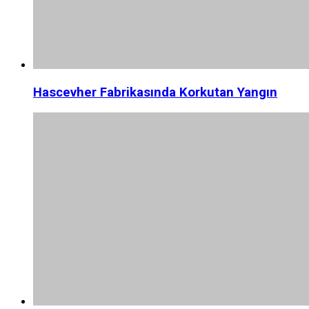
Hascevher Fabrikasında Korkutan Yangın