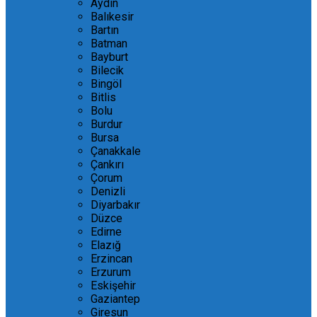
Aydın
Balıkesir
Bartın
Batman
Bayburt
Bilecik
Bingöl
Bitlis
Bolu
Burdur
Bursa
Çanakkale
Çankırı
Çorum
Denizli
Diyarbakır
Düzce
Edirne
Elazığ
Erzincan
Erzurum
Eskişehir
Gaziantep
Giresun