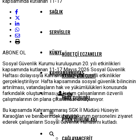
SAĞLIK
SERVISLER
KÜNYE
ABONE OL
NÖBETÇI ECZANELER
Sosyal Güvenlik Kurumu kuruluşunun 20. yılı etkinlikleri
kapsamında kutlanan 11-17 Mayıs 2026 Sosyal Güvenlik
KAHRAMANMARAŞ
NAMAZ VAKITLERI
Haftası dolayısıyla Kahramanmaraş’ta çeşitli etkinlikler
gerçekleştiriliyor. Hafta kapsamında sosyal güvenlik bilincinin
artırılması, vatandaşların hak ve yükümlülükleri konusunda
farkındalık oluşturulması ve kurum çalışanlarının özverili
AFŞIN
HAVA DURUMU
çalışmalarının ön plana çıkarılması amaçlanıyor.
Bu kapsamda Kahramanmaraş SGK İl Müdürü Hüseyin
ANDIRIN
Karaoğlan ve beraberindeki heyet, kurum personelini ziyaret
PUAN DURUMLARI
ederek çalışanların Sosyal Güvenlik Haftası’nı kutladı.
ÇAĞLAYANCERIT