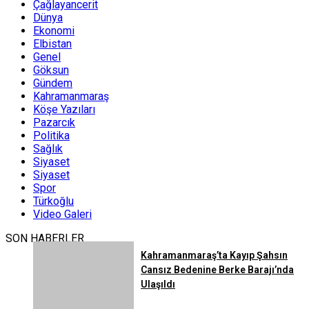
Çağlayancerit
Dünya
Ekonomi
Elbistan
Genel
Göksun
Gündem
Kahramanmaraş
Köşe Yazıları
Pazarcık
Politika
Sağlık
Siyaset
Siyaset
Spor
Türkoğlu
Video Galeri
SON HABERLER
Kahramanmaraş’ta Kayıp Şahsın
Cansız Bedenine Berke Barajı’nda
Ulaşıldı