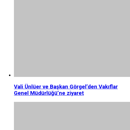
Vali Ünlüer ve Başkan Görgel’den Vakıflar
Genel Müdürlüğü’ne ziyaret