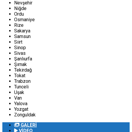
Nevşehir
Niğde
Ordu
Osmaniye
Rize
Sakarya
Samsun
Siirt
Sinop
Sivas
Şanlıurfa
Şırnak
Tekirdağ
Tokat
Trabzon
Tunceli
Uşak
Van
Yalova
Yozgat
Zonguldak
GALERİ
VİDEO