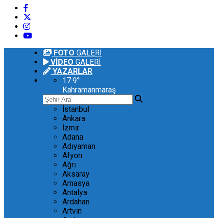
FOTO
GALERİ
VİDEO
GALERİ
YAZARLAR
17.9
°
Kahramanmaraş
İstanbul
Ankara
İzmir
Adana
Adıyaman
Afyon
Ağrı
Aksaray
Amasya
Antalya
Ardahan
Artvin