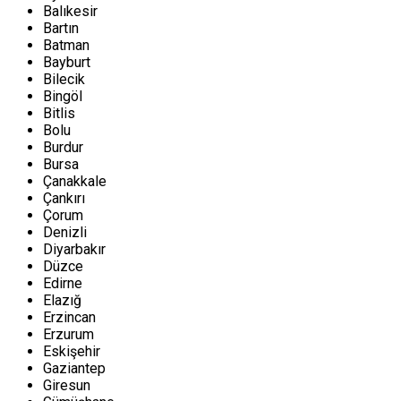
Balıkesir
Bartın
Batman
Bayburt
Bilecik
Bingöl
Bitlis
Bolu
Burdur
Bursa
Çanakkale
Çankırı
Çorum
Denizli
Diyarbakır
Düzce
Edirne
Elazığ
Erzincan
Erzurum
Eskişehir
Gaziantep
Giresun