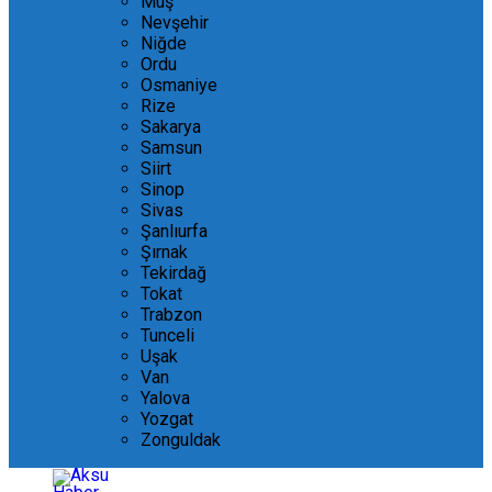
Muş
Nevşehir
Niğde
Ordu
Osmaniye
Rize
Sakarya
Samsun
Siirt
Sinop
Sivas
Şanlıurfa
Şırnak
Tekirdağ
Tokat
Trabzon
Tunceli
Uşak
Van
Yalova
Yozgat
Zonguldak