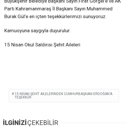
Büyükşehir Belediye Başkanı Sayın Fırat Görgel’e ve AK
Parti Kahramanmaraş İl Başkanı Sayın Muhammed
Burak Gül’e en içten teşekkürlerimizi sunuyoruz.
Kamuoyuna saygıyla duyurulur.
15 Nisan Okul Saldırısı Şehit Aileleri
15 NISAN ŞEHIT AILELERINDEN CUMHURBAŞKANI ERDOĞAN'A
TEŞEKKÜR
İLGİNİZİ
ÇEKEBİLİR