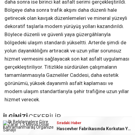
daha sonra ise birinci kat asfalt serimi gerçekleştirildi.
Bölgeye daha sonra trafik akşını daha düzenli hale
getirecek olan kavşak düzenlemeleri ve mineral yüzeyli
dekoratif taşlarla modern yürüyüş yolları kazandırıldı.
Böylece düzenli ve güvenli yaya güzergâhlarıyla
bölgedeki ulaşım standardı yükseltti. Arterde şimdi de
yolun dayanıklılığını artıracak ve uzun yıllar sorunsuz
hizmet vermesini sağlayacak son kat asfalt uygulaması
gerçekleştiriliyor. Titizlikle sürdürülen çalışmaların
tamamlanmasıyla Gazneliler Caddesi, daha estetik
görünümü, yüksek dayanımlı asfalt kaplaması ve
modern ulaşım standartlarıyla şehir trafiğine uzun yıllar
hizmet verecek.
İLGİNİZİ
ÇEKEBİLİR
Sıradaki Haber
Sıradaki Haber
Sıradaki Haber
Hascevher Fabrikasında Korkutan Yangın
Vali Ünlüer ve Başkan Görgel’den Vakıflar Genel Müdürlüğü’ne ziyaret
Büyükşehir, Gazneliler Caddesi’nde Son Kat Asfalt Serimini Sürdürüyor