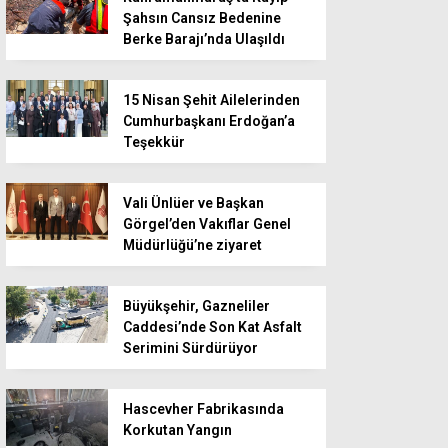
Şahsın Cansız Bedenine
Berke Barajı’nda Ulaşıldı
15 Nisan Şehit Ailelerinden
Cumhurbaşkanı Erdoğan’a
Teşekkür
Vali Ünlüer ve Başkan
Görgel’den Vakıflar Genel
Müdürlüğü’ne ziyaret
Büyükşehir, Gazneliler
Caddesi’nde Son Kat Asfalt
Serimini Sürdürüyor
Hascevher Fabrikasında
Korkutan Yangın