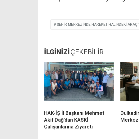
ŞEHIR MERKEZINDE HAREKET HALINDEKI ARAÇ 
İLGİNİZİ
ÇEKEBİLİR
HAK-İŞ İl Başkanı Mehmet
Dulkadir
Akif Dağ’dan KASKİ
Merkezi
Çalışanlarına Ziyareti