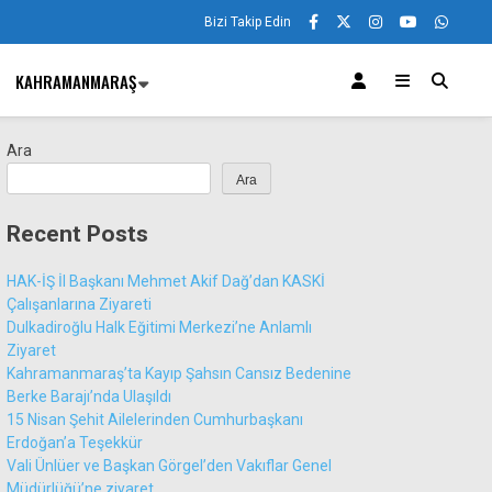
Bizi Takip Edin
KAHRAMANMARAŞ
Ara
Ara
Recent Posts
HAK-İŞ İl Başkanı Mehmet Akif Dağ’dan KASKİ
Çalışanlarına Ziyareti
Dulkadiroğlu Halk Eğitimi Merkezi’ne Anlamlı
Ziyaret
Kahramanmaraş’ta Kayıp Şahsın Cansız Bedenine
Berke Barajı’nda Ulaşıldı
15 Nisan Şehit Ailelerinden Cumhurbaşkanı
Erdoğan’a Teşekkür
Vali Ünlüer ve Başkan Görgel’den Vakıflar Genel
Müdürlüğü’ne ziyaret