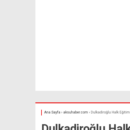
Ana Sayfa
›
aksuhaber.com
›
Dulkadiroğlu Halk Eğitim
Dulkadiroğlu Halk