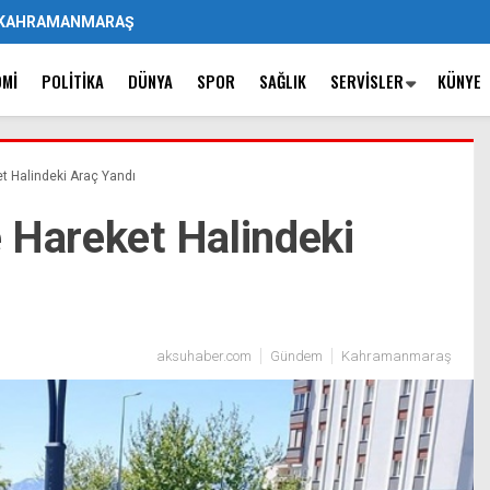
KAHRAMANMARAŞ
OMI
POLITIKA
DÜNYA
SPOR
SAĞLIK
SERVISLER
KÜNYE
t Halindeki Araç Yandı
 Hareket Halindeki
aksuhaber.com
Gündem
Kahramanmaraş