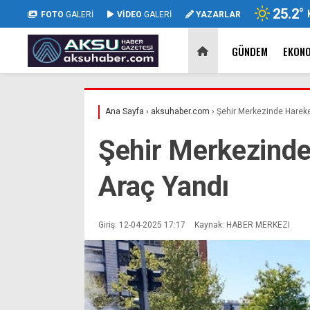
25.2
°
FOTO
GALERİ
VİDEO
GALERİ
YAZARLAR
GÜNDEM
EKON
Ana Sayfa
›
aksuhaber.com
›
Şehir Merkezinde Hareke
Şehir Merkezinde
Araç Yandı
Giriş: 12-04-2025 17:17
Kaynak: HABER MERKEZI