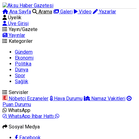
Ana Sayfa
Arama
Galeri
Video
Yazarlar
Üyelik
Üye Girişi
Yayın/Gazete
Yayınlar
Kategoriler
Gündem
Ekonomi
Politika
Dünya
Spor
Sağlık
Servisler
Nöbetçi Eczaneler
Hava Durumu
Namaz Vakitleri
Puan Durumu
WhatsApp
WhatsApp İhbar Hattı
Sosyal Medya
Facebook