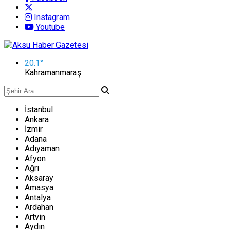
Instagram
Youtube
20.1
°
Kahramanmaraş
İstanbul
Ankara
İzmir
Adana
Adıyaman
Afyon
Ağrı
Aksaray
Amasya
Antalya
Ardahan
Artvin
Aydın