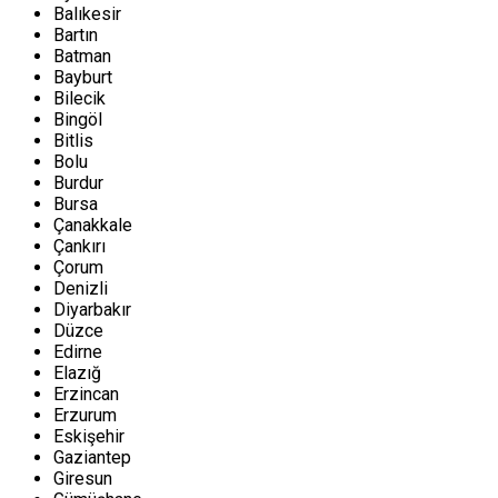
Balıkesir
Bartın
Batman
Bayburt
Bilecik
Bingöl
Bitlis
Bolu
Burdur
Bursa
Çanakkale
Çankırı
Çorum
Denizli
Diyarbakır
Düzce
Edirne
Elazığ
Erzincan
Erzurum
Eskişehir
Gaziantep
Giresun