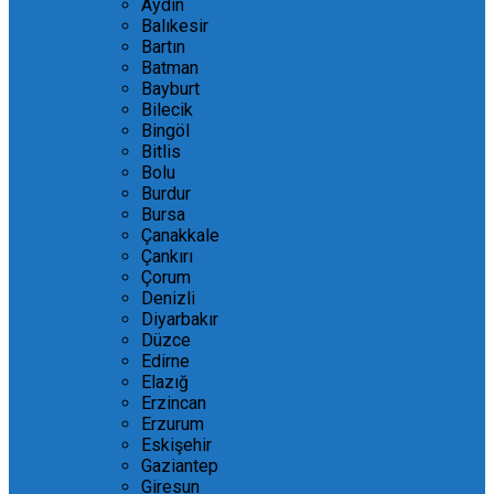
Aydın
Balıkesir
Bartın
Batman
Bayburt
Bilecik
Bingöl
Bitlis
Bolu
Burdur
Bursa
Çanakkale
Çankırı
Çorum
Denizli
Diyarbakır
Düzce
Edirne
Elazığ
Erzincan
Erzurum
Eskişehir
Gaziantep
Giresun