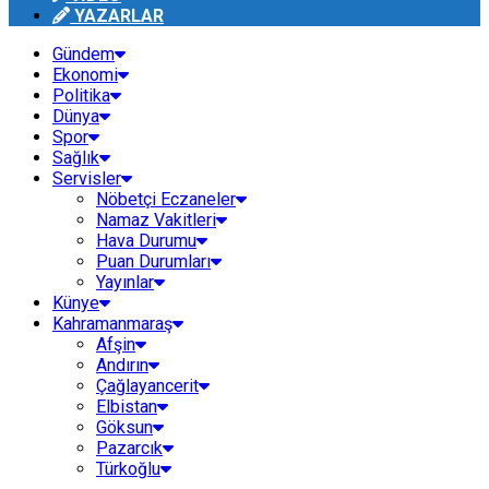
YAZARLAR
Gündem
Ekonomi
Politika
Dünya
Spor
Sağlık
Servisler
Nöbetçi Eczaneler
Namaz Vakitleri
Hava Durumu
Puan Durumları
Yayınlar
Künye
Kahramanmaraş
Afşin
Andırın
Çağlayancerit
Elbistan
Göksun
Pazarcık
Türkoğlu