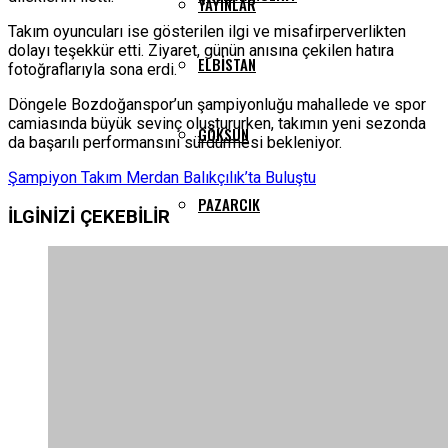
YAYINLAR
Takım oyuncuları ise gösterilen ilgi ve misafirperverlikten
dolayı teşekkür etti. Ziyaret, günün anısına çekilen hatıra
ELBISTAN
fotoğraflarıyla sona erdi.
Döngele Bozdoğanspor’un şampiyonluğu mahallede ve spor
camiasında büyük sevinç oluştururken, takımın yeni sezonda
GÖKSUN
da başarılı performansını sürdürmesi bekleniyor.
Şampiyon Takım Merdan Balıkçılık’ta Buluştu
PAZARCIK
İLGİNİZİ
ÇEKEBİLİR
TÜRKOĞLU