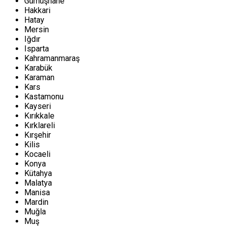
Gümüşhane
Hakkari
Hatay
Mersin
Iğdır
Isparta
Kahramanmaraş
Karabük
Karaman
Kars
Kastamonu
Kayseri
Kırıkkale
Kırklareli
Kırşehir
Kilis
Kocaeli
Konya
Kütahya
Malatya
Manisa
Mardin
Muğla
Muş