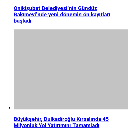
Onikişubat Belediyesi’nin Gündüz
Bakımevi’nde yeni dönemin ön kayıtları
başladı
Büyükşehir, Dulkadiroğlu Kırsalında 45
Milyonluk Yol Yatırımını Tamamladı