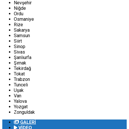
Nevşehir
Niğde
Ordu
Osmaniye
Rize
Sakarya
Samsun
Siirt
Sinop
Sivas
Şanlıurfa
Şırnak
Tekirdağ
Tokat
Trabzon
Tunceli
Uşak
Van
Yalova
Yozgat
Zonguldak
GALERİ
VİDEO