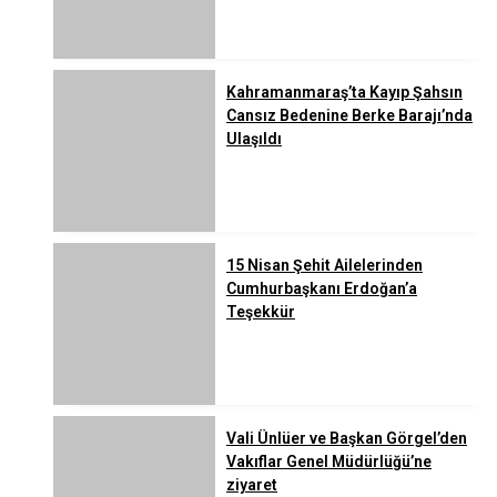
Kahramanmaraş’ta Kayıp Şahsın
Cansız Bedenine Berke Barajı’nda
Ulaşıldı
15 Nisan Şehit Ailelerinden
Cumhurbaşkanı Erdoğan’a
Teşekkür
Vali Ünlüer ve Başkan Görgel’den
Vakıflar Genel Müdürlüğü’ne
ziyaret