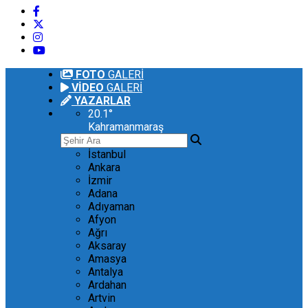
FOTO
GALERİ
VİDEO
GALERİ
YAZARLAR
20.1
°
Kahramanmaraş
İstanbul
Ankara
İzmir
Adana
Adıyaman
Afyon
Ağrı
Aksaray
Amasya
Antalya
Ardahan
Artvin