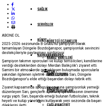
SAĞLIK
SERVISLER
ABONE OL
KÜNYE
NÖBETÇI ECZANELER
2025-2026 sezonunda B Grubu’nu şampiyon olarak
tamamlayan Döngele Bozdoğanspor, şampiyonluk sevincini
destekçileriyle paylaşmayı sürdürüyor.
KAHRAMANMARAŞ
NAMAZ VAKITLERI
Şampiyon takımın sporcuları ve kulüp temsilcileri, kendilerine
verdiği desteklerden dolayı Merdan Balıkçılık’ı ziyaret etti.
Samimi bir atmosferde gerçekleşen buluşmada sporcularla
AFŞIN
HAVA DURUMU
yakından ilgilenen işletme sahibi İbrahim Sarı, Döngele
Bozdoğanspor’u elde ettiği başarıdan dolayı tebrik etti.
Ziyaret kapsamında sporcular onuruna şampiyonluk yemeği
ANDIRIN
PUAN DURUMLARI
düzenleyen Sarı, gençlerin sporla iç içe olmasının önemine
vurgu yaptı. Sarı, başarıda emeği bulunan futbolcuları, teknik
heyeti ve kulüp yönetimini kutlayarak yeni sezonda da başarı
ÇAĞLAYANCERIT
dileklerini iletti.