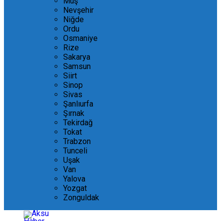
Muş
Nevşehir
Niğde
Ordu
Osmaniye
Rize
Sakarya
Samsun
Siirt
Sinop
Sivas
Şanlıurfa
Şırnak
Tekirdağ
Tokat
Trabzon
Tunceli
Uşak
Van
Yalova
Yozgat
Zonguldak