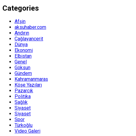
Categories
Afşin
aksuhaber.com
Andırın
Çağlayancerit
Dünya
Ekonomi
Elbistan
Genel
Göksun
Gündem
Kahramanmaraş
Köşe Yazıları
Pazarcık
Politika
Sağlık
Siyaset
Siyaset
Spor
Türkoğlu
Video Galeri