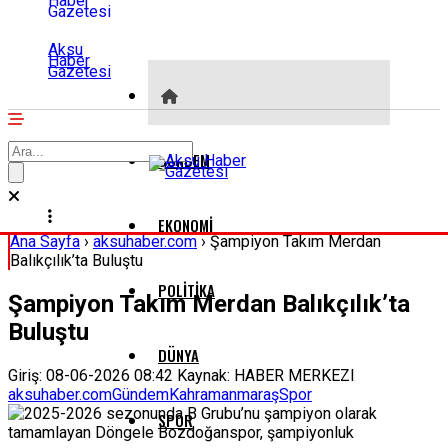
Aksu
Haber
Gazetesi
GÜNDEM
EKONOMI
Ana Sayfa
›
aksuhaber.com
›
Şampiyon Takım Merdan
Balıkçılık’ta Buluştu
POLITIKA
Şampiyon Takım Merdan Balıkçılık’ta
Buluştu
DÜNYA
Giriş: 08-06-2026 08:42
Kaynak: HABER MERKEZI
aksuhaber.com
Gündem
Kahramanmaraş
Spor
SPOR