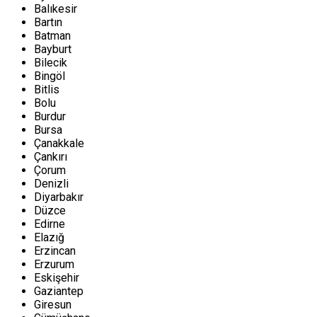
Balıkesir
Bartın
Batman
Bayburt
Bilecik
Bingöl
Bitlis
Bolu
Burdur
Bursa
Çanakkale
Çankırı
Çorum
Denizli
Diyarbakır
Düzce
Edirne
Elazığ
Erzincan
Erzurum
Eskişehir
Gaziantep
Giresun