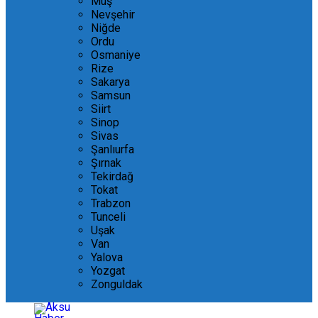
Muş
Nevşehir
Niğde
Ordu
Osmaniye
Rize
Sakarya
Samsun
Siirt
Sinop
Sivas
Şanlıurfa
Şırnak
Tekirdağ
Tokat
Trabzon
Tunceli
Uşak
Van
Yalova
Yozgat
Zonguldak