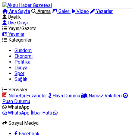
Ana Sayfa
Arama
Galeri
Video
Yazarlar
Üyelik
Üye Girişi
Yayın/Gazete
Yayınlar
Kategoriler
Gündem
Ekonomi
Politika
Dünya
Spor
Sağlık
Servisler
Nöbetçi Eczaneler
Hava Durumu
Namaz Vakitleri
Puan Durumu
WhatsApp
WhatsApp İhbar Hattı
Sosyal Medya
Facebook