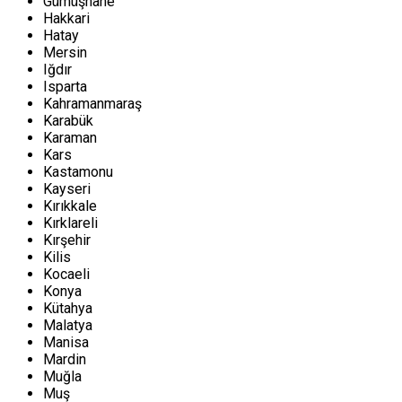
Gümüşhane
Hakkari
Hatay
Mersin
Iğdır
Isparta
Kahramanmaraş
Karabük
Karaman
Kars
Kastamonu
Kayseri
Kırıkkale
Kırklareli
Kırşehir
Kilis
Kocaeli
Konya
Kütahya
Malatya
Manisa
Mardin
Muğla
Muş