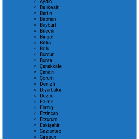
Aydın
Balıkesir
Bartın
Batman
Bayburt
Bilecik
Bingöl
Bitlis
Bolu
Burdur
Bursa
Çanakkale
Çankırı
Çorum
Denizli
Diyarbakır
Düzce
Edirne
Elazığ
Erzincan
Erzurum
Eskişehir
Gaziantep
Giresun