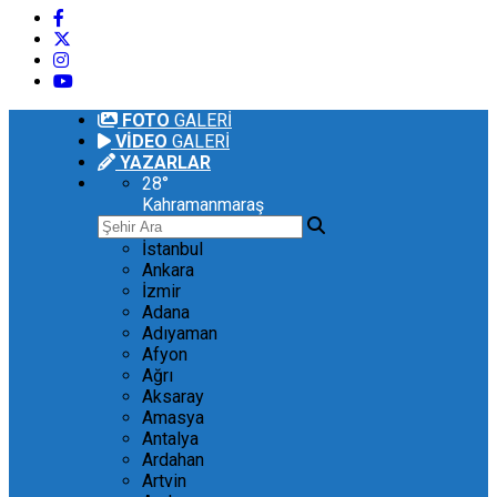
FOTO
GALERİ
VİDEO
GALERİ
YAZARLAR
28
°
Kahramanmaraş
İstanbul
Ankara
İzmir
Adana
Adıyaman
Afyon
Ağrı
Aksaray
Amasya
Antalya
Ardahan
Artvin