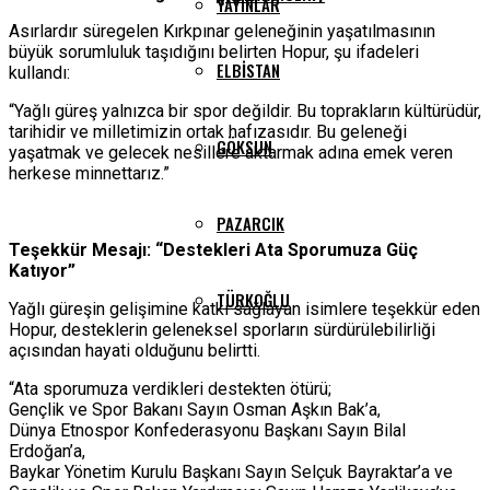
YAYINLAR
Asırlardır süregelen Kırkpınar geleneğinin yaşatılmasının
büyük sorumluluk taşıdığını belirten Hopur, şu ifadeleri
ELBISTAN
kullandı:
“Yağlı güreş yalnızca bir spor değildir. Bu toprakların kültürüdür,
tarihidir ve milletimizin ortak hafızasıdır. Bu geleneği
GÖKSUN
yaşatmak ve gelecek nesillere aktarmak adına emek veren
herkese minnettarız.”
PAZARCIK
Teşekkür Mesajı: “Destekleri Ata Sporumuza Güç
Katıyor”
TÜRKOĞLU
Yağlı güreşin gelişimine katkı sağlayan isimlere teşekkür eden
Hopur, desteklerin geleneksel sporların sürdürülebilirliği
açısından hayati olduğunu belirtti.
“Ata sporumuza verdikleri destekten ötürü;
Gençlik ve Spor Bakanı Sayın Osman Aşkın Bak’a,
Dünya Etnospor Konfederasyonu Başkanı Sayın Bilal
Erdoğan’a,
Baykar Yönetim Kurulu Başkanı Sayın Selçuk Bayraktar’a ve