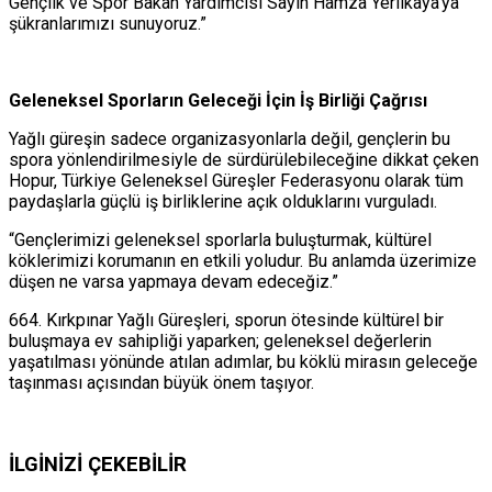
Gençlik ve Spor Bakan Yardımcısı Sayın Hamza Yerlikaya’ya
şükranlarımızı sunuyoruz.”
Geleneksel Sporların Geleceği İçin İş Birliği Çağrısı
Yağlı güreşin sadece organizasyonlarla değil, gençlerin bu
spora yönlendirilmesiyle de sürdürülebileceğine dikkat çeken
Hopur, Türkiye Geleneksel Güreşler Federasyonu olarak tüm
paydaşlarla güçlü iş birliklerine açık olduklarını vurguladı.
“Gençlerimizi geleneksel sporlarla buluşturmak, kültürel
köklerimizi korumanın en etkili yoludur. Bu anlamda üzerimize
düşen ne varsa yapmaya devam edeceğiz.”
664. Kırkpınar Yağlı Güreşleri, sporun ötesinde kültürel bir
buluşmaya ev sahipliği yaparken; geleneksel değerlerin
yaşatılması yönünde atılan adımlar, bu köklü mirasın geleceğe
taşınması açısından büyük önem taşıyor.
İLGİNİZİ
ÇEKEBİLİR