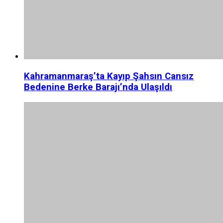
Kahramanmaraş’ta Kayıp Şahsın Cansız
Bedenine Berke Barajı’nda Ulaşıldı