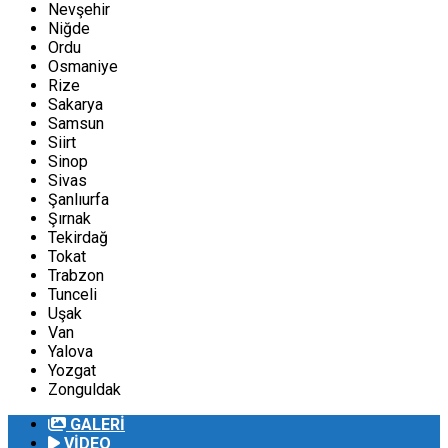
Nevşehir
Niğde
Ordu
Osmaniye
Rize
Sakarya
Samsun
Siirt
Sinop
Sivas
Şanlıurfa
Şırnak
Tekirdağ
Tokat
Trabzon
Tunceli
Uşak
Van
Yalova
Yozgat
Zonguldak
GALERİ
VİDEO