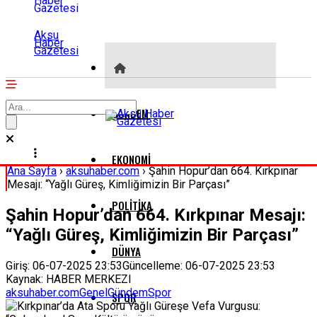
Aksu
Haber
Gazetesi
GÜNDEM
EKONOMI
Ana Sayfa
›
aksuhaber.com
›
Şahin Hopur’dan 664. Kırkpınar
Mesajı: “Yağlı Güreş, Kimliğimizin Bir Parçası”
POLITIKA
Şahin Hopur’dan 664. Kırkpınar Mesajı:
“Yağlı Güreş, Kimliğimizin Bir Parçası”
DÜNYA
Giriş: 06-07-2025 23:53
Güncelleme: 06-07-2025 23:53
Kaynak: HABER MERKEZI
aksuhaber.com
Genel
Gündem
Spor
SPOR