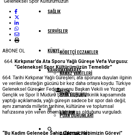
SAĞLIK
SERVISLER
KÜNYE
ABONE OL
NÖBETÇI ECZANELER
Kırkpınar’da Ata Sporu Yağlı Güreşe Vefa Vurgusu:
“Geleneksel Spor Kültürümüzün Temelidir”
KAHRAMANMARAŞ
NAMAZ VAKITLERI
664. Tarihi Kırkpınar Yağlı Güreşleri, ata sporuna duyulan ilginin
ve verilen desteğin gücünü bir kez daha ortaya koydu. Türkiye
Geleneksel Güreşler Federasyonu Başkan Vekili ve Yozgat
AFŞIN
HAVA DURUMU
Gençlik ve Spor İl Müdürü Şahin Hopur, etkinlik kapsamında
yaptığı açıklamada, yağlı güreşin sadece bir spor dalı değil;
aynı zamanda milletin tarihine, kültürüne ve toplumsal
ANDIRIN
hafızasına yön veren önemli bir miras olduğunu vurguladı.
PUAN DURUMLARI
ÇAĞLAYANCERIT
“Bu Kadim Geleneğe Sahip Çıkmak Hepimizin Görevi”