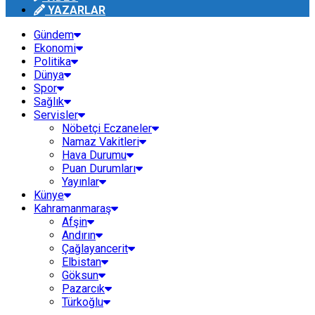
YAZARLAR
Gündem
Ekonomi
Politika
Dünya
Spor
Sağlık
Servisler
Nöbetçi Eczaneler
Namaz Vakitleri
Hava Durumu
Puan Durumları
Yayınlar
Künye
Kahramanmaraş
Afşin
Andırın
Çağlayancerit
Elbistan
Göksun
Pazarcık
Türkoğlu