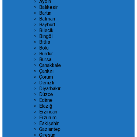
Aydın
Balıkesir
Bartın
Batman
Bayburt
Bilecik
Bingöl
Bitlis
Bolu
Burdur
Bursa
Çanakkale
Çankırı
Çorum
Denizli
Diyarbakır
Düzce
Edirne
Elazığ
Erzincan
Erzurum
Eskişehir
Gaziantep
Giresun