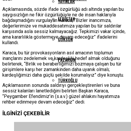
YAYINLAR
Açıklamasında, sözde ifade özgürlüğü adı altında yapılan bu
saygısızlığın ne fikir özgürlüğüyle ne de insan haklarıyla
ELBISTAN
bağdaşmadığını vurgulayan Karaca, “Bizler inancımıza,
değerlerimize ve mukaddesatımıza yapılan bu tür saldırılar
karşısında asla sessiz kalmayacağız. Tepkimizi vakar içinde,
ama kararlılıkla göstermeye devam edeceğiz” ifadelerini
GÖKSUN
kullandı.
Karaca, bu tür provokasyonların asıl amacının toplumun
inançlarını zedelemek ve kardeşliği hedef almak olduğunu
PAZARCIK
belirterek, “Birlik ve beraberliğimizi bozmaya çalışan bu tür
girişimlere karşı her zamankinden daha uyanık olmalı;
kardeşliğimizi daha güçlü şekilde korumalıyız” diye konuştu.
TÜRKOĞLU
Açıklamasının sonunda saldırıyı gerçekleştirenleri ve buna
sessiz kalanları lanetlediğini belirten Başkan Karaca,
“Peygamber Efendimiz’in (s.a.v.) güzel ahlakını hayatımıza
rehber edinmeye devam edeceğiz” dedi.
İLGİNİZİ
ÇEKEBİLİR