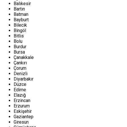
Balıkesir
Bartın
Batman
Bayburt
Bilecik
Bingöl
Bitlis
Bolu
Burdur
Bursa
Çanakkale
Çankırı
Çorum
Denizli
Diyarbakır
Düzce
Edirne
Elazığ
Erzincan
Erzurum
Eskişehir
Gaziantep
Giresun