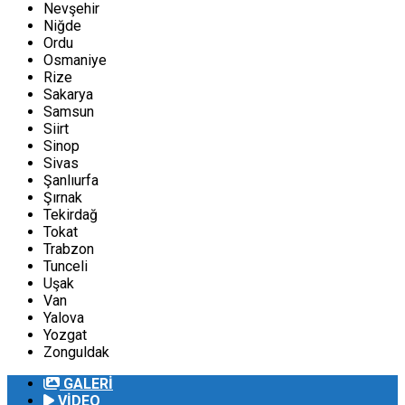
Nevşehir
Niğde
Ordu
Osmaniye
Rize
Sakarya
Samsun
Siirt
Sinop
Sivas
Şanlıurfa
Şırnak
Tekirdağ
Tokat
Trabzon
Tunceli
Uşak
Van
Yalova
Yozgat
Zonguldak
GALERİ
VİDEO