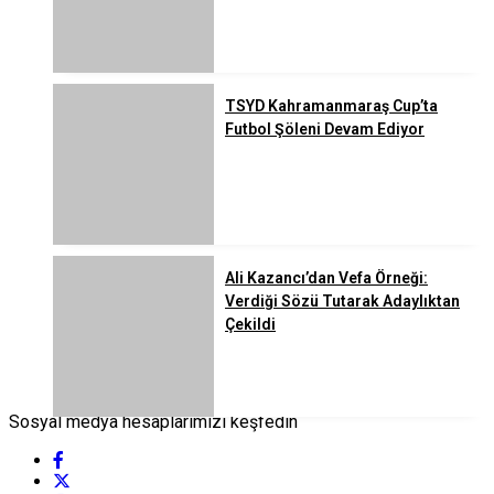
TSYD Kahramanmaraş Cup’ta
Futbol Şöleni Devam Ediyor
Ali Kazancı’dan Vefa Örneği:
Verdiği Sözü Tutarak Adaylıktan
Çekildi
Sosyal medya hesaplarımızı keşfedin