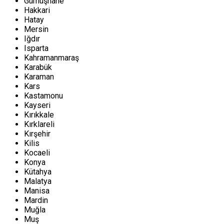
Gümüşhane
Hakkari
Hatay
Mersin
Iğdır
Isparta
Kahramanmaraş
Karabük
Karaman
Kars
Kastamonu
Kayseri
Kırıkkale
Kırklareli
Kırşehir
Kilis
Kocaeli
Konya
Kütahya
Malatya
Manisa
Mardin
Muğla
Muş