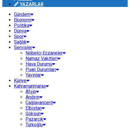
YAZARLAR
Gündem
Ekonomi
Politika
Dünya
Spor
Sağlık
Servisler
Nöbetçi Eczaneler
Namaz Vakitleri
Hava Durumu
Puan Durumları
Yayınlar
Künye
Kahramanmaraş
Afşin
Andırın
Çağlayancerit
Elbistan
Göksun
Pazarcık
Türkoğlu