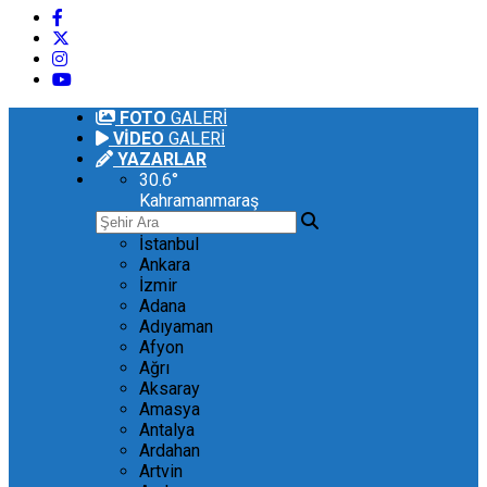
FOTO
GALERİ
VİDEO
GALERİ
YAZARLAR
30.6
°
Kahramanmaraş
İstanbul
Ankara
İzmir
Adana
Adıyaman
Afyon
Ağrı
Aksaray
Amasya
Antalya
Ardahan
Artvin