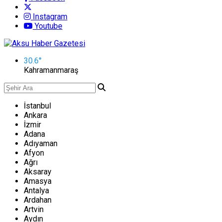
Instagram
Youtube
30.6
°
Kahramanmaraş
İstanbul
Ankara
İzmir
Adana
Adıyaman
Afyon
Ağrı
Aksaray
Amasya
Antalya
Ardahan
Artvin
Aydın