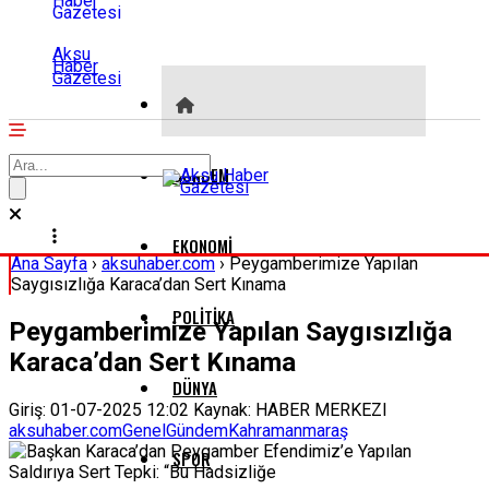
Aksu
Haber
Gazetesi
GÜNDEM
EKONOMI
Ana Sayfa
›
aksuhaber.com
›
Peygamberimize Yapılan
Saygısızlığa Karaca’dan Sert Kınama
POLITIKA
Peygamberimize Yapılan Saygısızlığa
Karaca’dan Sert Kınama
DÜNYA
Giriş: 01-07-2025 12:02
Kaynak: HABER MERKEZI
aksuhaber.com
Genel
Gündem
Kahramanmaraş
SPOR