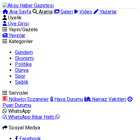
Ana Sayfa
Arama
Galeri
Video
Yazarlar
Üyelik
Üye Girişi
Yayın/Gazete
Yayınlar
Kategoriler
Gündem
Ekonomi
Politika
Dünya
Spor
Sağlık
Servisler
Nöbetçi Eczaneler
Hava Durumu
Namaz Vakitleri
Puan Durumu
WhatsApp
WhatsApp İhbar Hattı
Sosyal Medya
Facebook