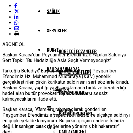
SAĞLIK
SERVISLER
ABONE OL
KÜNYE
NÖBETÇI ECZANELER
Başkan Karaca’dan Peygamber Efendimiz’e Yapılan Saldırıya
Sert Tepki: “Bu Hadsizliğe Asla Geçit Vermeyeceğiz”
KAHRAMANMARAŞ
Türkoğlu Belediye Başkanı Mehmet Karaca, Peygamber
NAMAZ VAKITLERI
Efendimiz Hz. Muhammed Mustafa’ya (s.a.v.) yönelik
gerçekleştirilen çirkin karikatür saldırısını sert sözlerle kınadı.
Başkan Karaca, yaptığı yazılı açıklamada birlik ve beraberliği
AFŞIN
HAVA DURUMU
hedef alan bu tür provokatif eylemlere karşı sessiz
kalmayacaklarını ifade etti.
Başkan Karaca, “Alemlere rahmet olarak gönderilen
ANDIRIN
PUAN DURUMLARI
Peygamber Efendimiz’e yapılan bu hadsiz ve alçakça saldırıyı
en güçlü şekilde kınıyorum. Bu çirkin girişim sadece İslam’a
değil, insanlığın ortak değerlerine yönelmiş bir hakarettir”
ÇAĞLAYANCERIT
dedi.