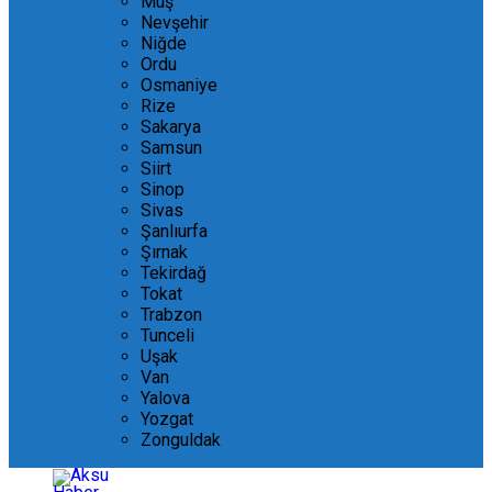
Muş
Nevşehir
Niğde
Ordu
Osmaniye
Rize
Sakarya
Samsun
Siirt
Sinop
Sivas
Şanlıurfa
Şırnak
Tekirdağ
Tokat
Trabzon
Tunceli
Uşak
Van
Yalova
Yozgat
Zonguldak