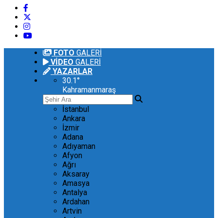
FOTO
GALERİ
VİDEO
GALERİ
YAZARLAR
30.1
°
Kahramanmaraş
İstanbul
Ankara
İzmir
Adana
Adıyaman
Afyon
Ağrı
Aksaray
Amasya
Antalya
Ardahan
Artvin