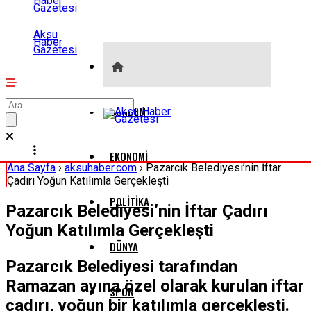
Aksu
Haber
Gazetesi
GÜNDEM
EKONOMI
Ana Sayfa
›
aksuhaber.com
›
Pazarcık Belediyesi’nin İftar
Çadırı Yoğun Katılımla Gerçekleşti
POLITIKA
Pazarcık Belediyesi’nin İftar Çadırı
Yoğun Katılımla Gerçekleşti
DÜNYA
Pazarcık Belediyesi tarafından
Ramazan ayına özel olarak kurulan iftar
SPOR
çadırı, yoğun bir katılımla gerçekleşti.