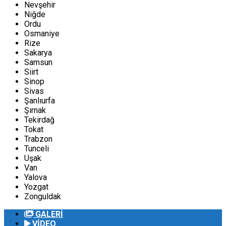
Nevşehir
Niğde
Ordu
Osmaniye
Rize
Sakarya
Samsun
Siirt
Sinop
Sivas
Şanlıurfa
Şırnak
Tekirdağ
Tokat
Trabzon
Tunceli
Uşak
Van
Yalova
Yozgat
Zonguldak
GALERİ
VİDEO