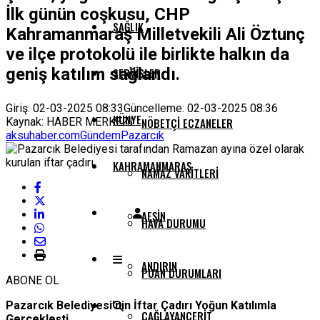
İlk günün coşkusu, CHP
SAĞLIK
Kahramanmaraş Milletvekili Ali Öztunç
ve ilçe protokolü ile birlikte halkın da
geniş katılım sağlandı.
SERVISLER
Giriş: 02-03-2025 08:33
Güncelleme: 02-03-2025 08:36
KÜNYE
Kaynak: HABER MERKEZI
NÖBETÇI ECZANELER
aksuhaber.com
Gündem
Pazarcık
KAHRAMANMARAŞ
NAMAZ VAKITLERI
AFŞIN
HAVA DURUMU
ANDIRIN
PUAN DURUMLARI
ABONE OL
Pazarcık Belediyesi’nin İftar Çadırı Yoğun Katılımla
ÇAĞLAYANCERIT
Gerçekleşti