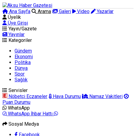
Ana Sayfa
Arama
Galeri
Video
Yazarlar
Üyelik
Üye Girişi
Yayın/Gazete
Yayınlar
Kategoriler
Gündem
Ekonomi
Politika
Dünya
Spor
Sağlık
Servisler
Nöbetçi Eczaneler
Hava Durumu
Namaz Vakitleri
Puan Durumu
WhatsApp
WhatsApp İhbar Hattı
Sosyal Medya
Facebook