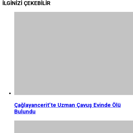
İLGİNİZİ
ÇEKEBİLİR
Çağlayancerit’te Uzman Çavuş Evinde Ölü
Bulundu