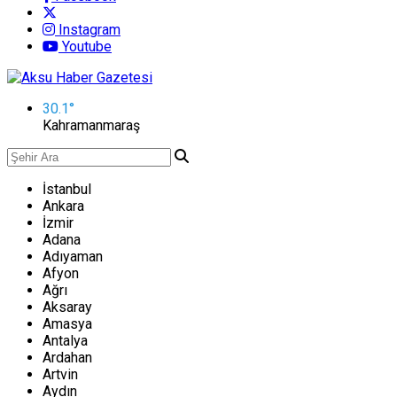
Instagram
Youtube
30.1
°
Kahramanmaraş
İstanbul
Ankara
İzmir
Adana
Adıyaman
Afyon
Ağrı
Aksaray
Amasya
Antalya
Ardahan
Artvin
Aydın