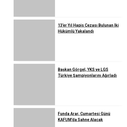
13’er Yıl Hapis Cezası Bulunan İki
Hükümlü Yakalandı
Başkan Görgel, YKS ve LGS
Türkiye Şampiyonlarını Ağırladı
Funda Arar, Cumartesi Günü
KAFUM’da Sahne Alacak