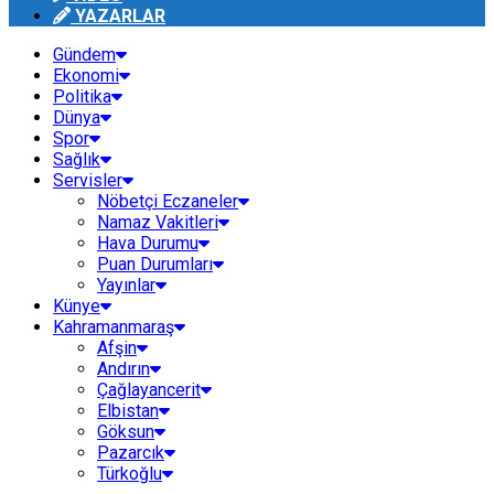
YAZARLAR
Gündem
Ekonomi
Politika
Dünya
Spor
Sağlık
Servisler
Nöbetçi Eczaneler
Namaz Vakitleri
Hava Durumu
Puan Durumları
Yayınlar
Künye
Kahramanmaraş
Afşin
Andırın
Çağlayancerit
Elbistan
Göksun
Pazarcık
Türkoğlu