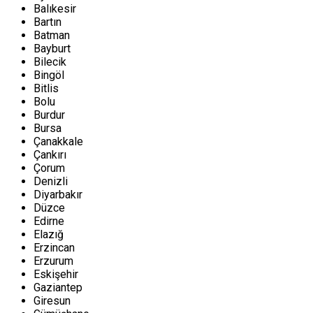
Balıkesir
Bartın
Batman
Bayburt
Bilecik
Bingöl
Bitlis
Bolu
Burdur
Bursa
Çanakkale
Çankırı
Çorum
Denizli
Diyarbakır
Düzce
Edirne
Elazığ
Erzincan
Erzurum
Eskişehir
Gaziantep
Giresun