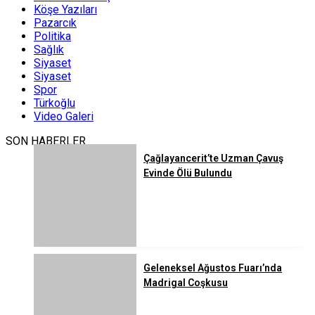
Köşe Yazıları
Pazarcık
Politika
Sağlık
Siyaset
Siyaset
Spor
Türkoğlu
Video Galeri
SON HABERLER
Çağlayancerit’te Uzman Çavuş
Evinde Ölü Bulundu
Geleneksel Ağustos Fuarı’nda
Madrigal Coşkusu