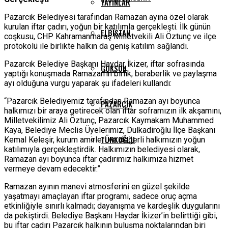
YAYINLAR
Pazarcık Belediyesi tarafından Ramazan ayına özel olarak
kurulan iftar çadırı, yoğun bir katılımla gerçekleşti. İlk günün
ELBISTAN
coşkusu, CHP Kahramanmaraş Milletvekili Ali Öztunç ve ilçe
protokolü ile birlikte halkın da geniş katılım sağlandı.
Pazarcık Belediye Başkanı Haydar İkizer, iftar sofrasında
GÖKSUN
yaptığı konuşmada Ramazan’ın birlik, beraberlik ve paylaşma
ayı olduğuna vurgu yaparak şu ifadeleri kullandı:
“Pazarcık Belediyemiz tarafından Ramazan ayı boyunca
PAZARCIK
halkımızı bir araya getirecek olan iftar soframızın ilk akşamını,
Milletvekilimiz Ali Öztunç, Pazarcık Kaymakam Muhammed
Kaya, Belediye Meclis Üyelerimiz, Dulkadiroğlu İlçe Başkanı
TÜRKOĞLU
Kemal Keleşir, kurum amirleri ve değerli halkımızın yoğun
katılımıyla gerçekleştirdik. Halkımızın belediyesi olarak,
Ramazan ayı boyunca iftar çadırımız halkımıza hizmet
vermeye devam edecektir.”
Ramazan ayının manevi atmosferini en güzel şekilde
yaşatmayı amaçlayan iftar programı, sadece oruç açma
etkinliğiyle sınırlı kalmadı; dayanışma ve kardeşlik duygularını
da pekiştirdi. Belediye Başkanı Haydar İkizer’in belirttiği gibi,
bu iftar çadırı Pazarcık halkının buluşma noktalarından biri