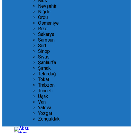
Muş
Nevşehir
Niğde
Ordu
Osmaniye
Rize
Sakarya
Samsun
Siirt
Sinop
Sivas
Şanlıurfa
Şırnak
Tekirdağ
Tokat
Trabzon
Tunceli
Uşak
Van
Yalova
Yozgat
Zonguldak