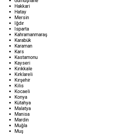
Gümüşhane
Hakkari
Hatay
Mersin
Iğdır
Isparta
Kahramanmaraş
Karabük
Karaman
Kars
Kastamonu
Kayseri
Kırıkkale
Kırklareli
Kırşehir
Kilis
Kocaeli
Konya
Kütahya
Malatya
Manisa
Mardin
Muğla
Muş