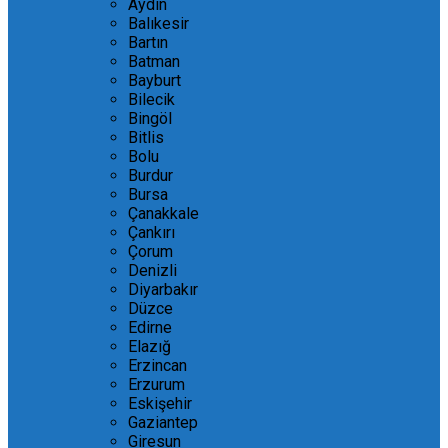
Aydın
Balıkesir
Bartın
Batman
Bayburt
Bilecik
Bingöl
Bitlis
Bolu
Burdur
Bursa
Çanakkale
Çankırı
Çorum
Denizli
Diyarbakır
Düzce
Edirne
Elazığ
Erzincan
Erzurum
Eskişehir
Gaziantep
Giresun