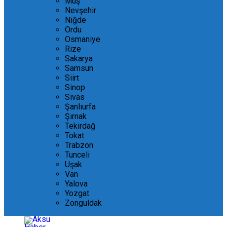
Muş
Nevşehir
Niğde
Ordu
Osmaniye
Rize
Sakarya
Samsun
Siirt
Sinop
Sivas
Şanlıurfa
Şırnak
Tekirdağ
Tokat
Trabzon
Tunceli
Uşak
Van
Yalova
Yozgat
Zonguldak