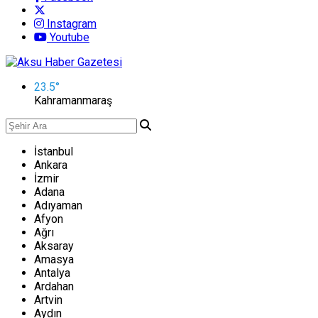
Instagram
Youtube
23.5
°
Kahramanmaraş
İstanbul
Ankara
İzmir
Adana
Adıyaman
Afyon
Ağrı
Aksaray
Amasya
Antalya
Ardahan
Artvin
Aydın