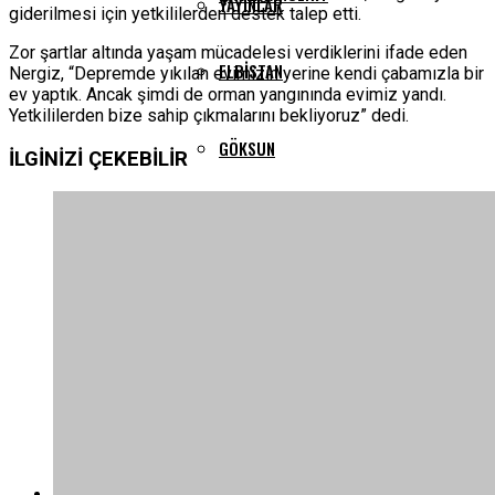
YAYINLAR
giderilmesi için yetkililerden destek talep etti.
Zor şartlar altında yaşam mücadelesi verdiklerini ifade eden
ELBISTAN
Nergiz, “Depremde yıkılan evimizin yerine kendi çabamızla bir
ev yaptık. Ancak şimdi de orman yangınında evimiz yandı.
Yetkililerden bize sahip çıkmalarını bekliyoruz” dedi.
GÖKSUN
İLGİNİZİ
ÇEKEBİLİR
PAZARCIK
TÜRKOĞLU