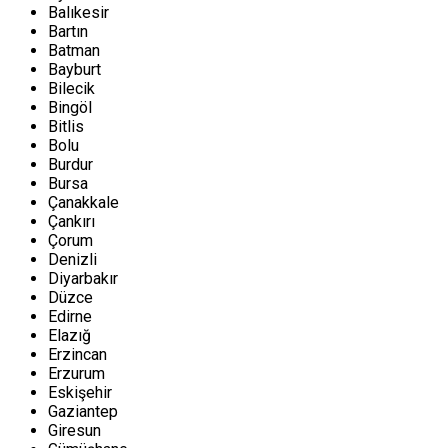
Balıkesir
Bartın
Batman
Bayburt
Bilecik
Bingöl
Bitlis
Bolu
Burdur
Bursa
Çanakkale
Çankırı
Çorum
Denizli
Diyarbakır
Düzce
Edirne
Elazığ
Erzincan
Erzurum
Eskişehir
Gaziantep
Giresun