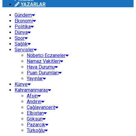
YAZARLAR
Gündem
Ekonomi
Politika
Dünya
Spor
Sağlık
Servisler
Nöbetçi Eczaneler
Namaz Vakitleri
Hava Durumu
Puan Durumları
Yayınlar
Künye
Kahramanmaraş
Afşin
Andırın
Çağlayancerit
Elbistan
Göksun
Pazarcık
Türkoğlu