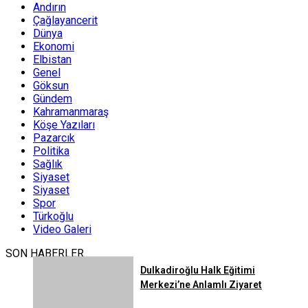
Andırın
Çağlayancerit
Dünya
Ekonomi
Elbistan
Genel
Göksun
Gündem
Kahramanmaraş
Köşe Yazıları
Pazarcık
Politika
Sağlık
Siyaset
Siyaset
Spor
Türkoğlu
Video Galeri
SON HABERLER
Dulkadiroğlu Halk Eğitimi
Merkezi’ne Anlamlı Ziyaret