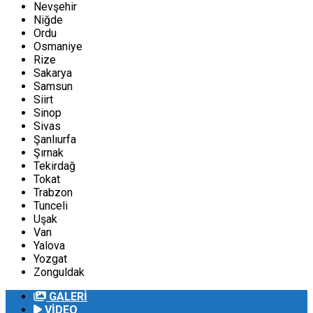
Nevşehir
Niğde
Ordu
Osmaniye
Rize
Sakarya
Samsun
Siirt
Sinop
Sivas
Şanlıurfa
Şırnak
Tekirdağ
Tokat
Trabzon
Tunceli
Uşak
Van
Yalova
Yozgat
Zonguldak
GALERİ
VİDEO