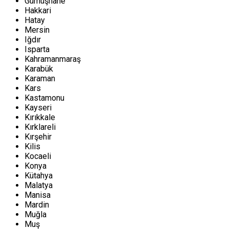
Gümüşhane
Hakkari
Hatay
Mersin
Iğdır
Isparta
Kahramanmaraş
Karabük
Karaman
Kars
Kastamonu
Kayseri
Kırıkkale
Kırklareli
Kırşehir
Kilis
Kocaeli
Konya
Kütahya
Malatya
Manisa
Mardin
Muğla
Muş