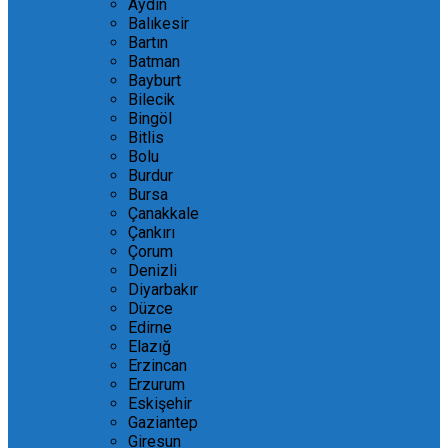
Aydın
Balıkesir
Bartın
Batman
Bayburt
Bilecik
Bingöl
Bitlis
Bolu
Burdur
Bursa
Çanakkale
Çankırı
Çorum
Denizli
Diyarbakır
Düzce
Edirne
Elazığ
Erzincan
Erzurum
Eskişehir
Gaziantep
Giresun