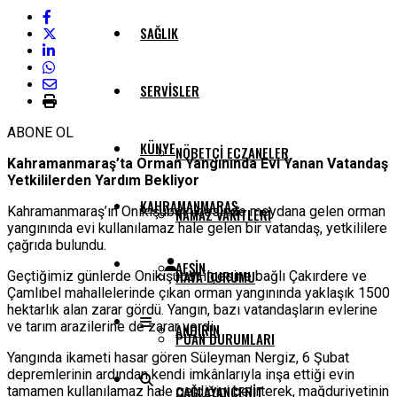
SAĞLIK
SERVISLER
ABONE OL
KÜNYE
NÖBETÇI ECZANELER
Kahramanmaraş’ta Orman Yangınında Evi Yanan Vatandaş
Yetkililerden Yardım Bekliyor
KAHRAMANMARAŞ
Kahramanmaraş’ın Onikişubat ilçesinde meydana gelen orman
NAMAZ VAKITLERI
yangınında evi kullanılamaz hale gelen bir vatandaş, yetkililere
çağrıda bulundu.
AFŞIN
HAVA DURUMU
Geçtiğimiz günlerde Onikişubat ilçesine bağlı Çakırdere ve
Çamlıbel mahallelerinde çıkan orman yangınında yaklaşık 1500
hektarlık alan zarar gördü. Yangın, bazı vatandaşların evlerine
ve tarım arazilerine de zarar verdi.
ANDIRIN
PUAN DURUMLARI
Yangında ikameti hasar gören Süleyman Nergiz, 6 Şubat
depremlerinin ardından kendi imkânlarıyla inşa ettiği evin
ÇAĞLAYANCERIT
tamamen kullanılamaz hale geldiğini belirterek, mağduriyetinin