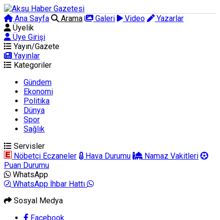
Ana Sayfa
Arama
Galeri
Video
Yazarlar
Üyelik
Üye Girişi
Yayın/Gazete
Yayınlar
Kategoriler
Gündem
Ekonomi
Politika
Dünya
Spor
Sağlık
Servisler
Nöbetçi Eczaneler
Hava Durumu
Namaz Vakitleri
Puan Durumu
WhatsApp
WhatsApp İhbar Hattı
Sosyal Medya
Facebook