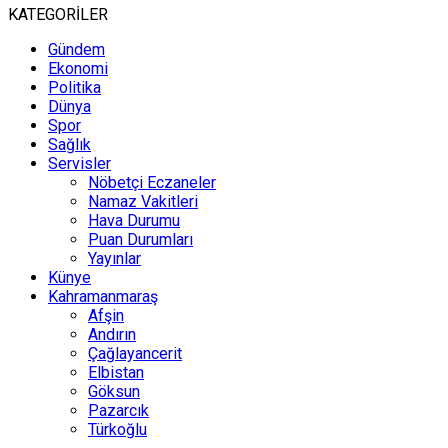
KATEGORİLER
Gündem
Ekonomi
Politika
Dünya
Spor
Sağlık
Servisler
Nöbetçi Eczaneler
Namaz Vakitleri
Hava Durumu
Puan Durumları
Yayınlar
Künye
Kahramanmaraş
Afşin
Andırın
Çağlayancerit
Elbistan
Göksun
Pazarcık
Türkoğlu