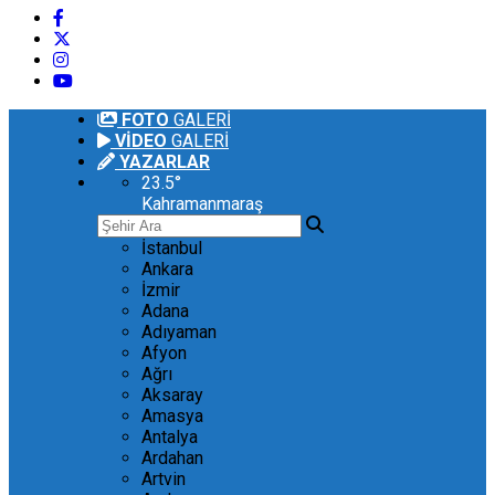
FOTO
GALERİ
VİDEO
GALERİ
YAZARLAR
23.5
°
Kahramanmaraş
İstanbul
Ankara
İzmir
Adana
Adıyaman
Afyon
Ağrı
Aksaray
Amasya
Antalya
Ardahan
Artvin