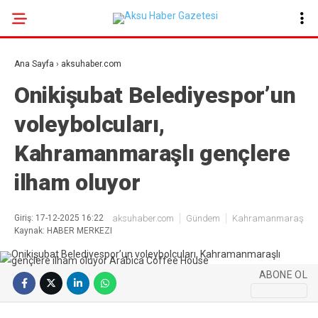
27.4
°
KAHRAMANMARAŞ
Ana Sayfa
›
aksuhaber.com
GALERİ
VİDEO
YAZARLAR
Onikişubat Belediyespor’un
voleybolcuları,
GÜNDEM
Kahramanmaraşlı gençlere
EKONOMI
POLITIKA
ilham oluyor
DÜNYA
Giriş: 17-12-2025 16:22
aksuhaber.com
Gündem
Kahramanmaraş
SPOR
Kaynak: HABER MERKEZI
SAĞLIK
ABONE OL
SERVISLER
KÜNYE