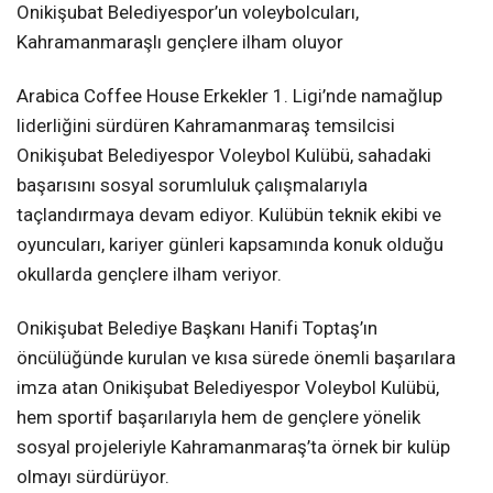
Onikişubat Belediyespor’un voleybolcuları,
Kahramanmaraşlı gençlere ilham oluyor
KAHRAMANMARAŞ
Arabica Coffee House Erkekler 1. Ligi’nde namağlup
liderliğini sürdüren Kahramanmaraş temsilcisi
WhatsApp İhbar
Hattı
Onikişubat Belediyespor Voleybol Kulübü, sahadaki
başarısını sosyal sorumluluk çalışmalarıyla
taçlandırmaya devam ediyor. Kulübün teknik ekibi ve
oyuncuları, kariyer günleri kapsamında konuk olduğu
Facebook
okullarda gençlere ilham veriyor.
Onikişubat Belediye Başkanı Hanifi Toptaş’ın
öncülüğünde kurulan ve kısa sürede önemli başarılara
imza atan Onikişubat Belediyespor Voleybol Kulübü,
Instagram
hem sportif başarılarıyla hem de gençlere yönelik
sosyal projeleriyle Kahramanmaraş’ta örnek bir kulüp
Youtube
olmayı sürdürüyor.