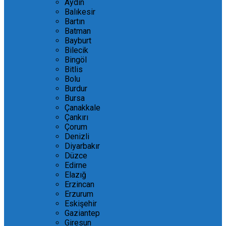
Aydın
Balıkesir
Bartın
Batman
Bayburt
Bilecik
Bingöl
Bitlis
Bolu
Burdur
Bursa
Çanakkale
Çankırı
Çorum
Denizli
Diyarbakır
Düzce
Edirne
Elazığ
Erzincan
Erzurum
Eskişehir
Gaziantep
Giresun