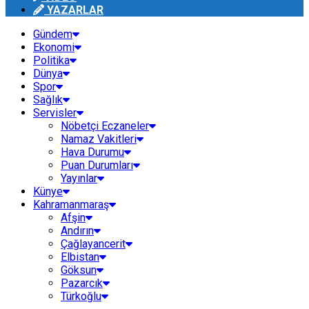
YAZARLAR
Gündem
Ekonomi
Politika
Dünya
Spor
Sağlık
Servisler
Nöbetçi Eczaneler
Namaz Vakitleri
Hava Durumu
Puan Durumları
Yayınlar
Künye
Kahramanmaraş
Afşin
Andırın
Çağlayancerit
Elbistan
Göksun
Pazarcık
Türkoğlu