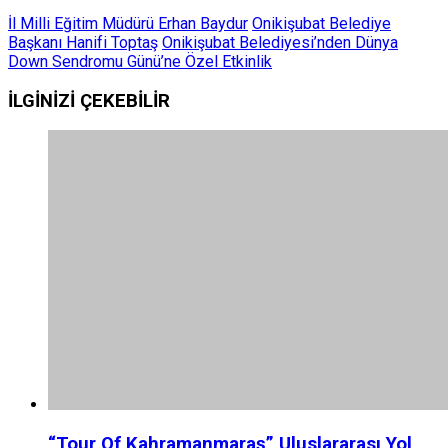
İl Milli Eğitim Müdürü Erhan Baydur
Onikişubat Belediye
Başkanı Hanifi Toptaş
Onikişubat Belediyesi’nden Dünya
Down Sendromu Günü’ne Özel Etkinlik
İLGİNİZİ
ÇEKEBİLİR
“Tour Of Kahramanmaraş” Uluslararası Yol