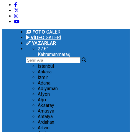
FOTO
GALERİ
VİDEO
GALERİ
YAZARLAR
27.6
°
Kahramanmaraş
İstanbul
Ankara
İzmir
Adana
Adıyaman
Afyon
Ağrı
Aksaray
Amasya
Antalya
Ardahan
Artvin