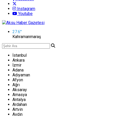
Instagram
Youtube
27.6
°
Kahramanmaraş
İstanbul
Ankara
İzmir
Adana
Adıyaman
Afyon
Ağrı
Aksaray
Amasya
Antalya
Ardahan
Artvin
Aydın