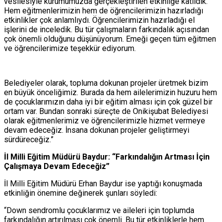
vesilesiyle kurumumuzda gerçekleştirilen etkinliğe katıldık.
Hem eğitmenlerimizin hem de öğrencilerimizin hazırladığı
etkinlikler çok anlamlıydı. Öğrencilerimizin hazırladığı el
işlerini de inceledik. Bu tür çalışmaların farkındalık açısından
çok önemli olduğunu düşünüyorum. Emeği geçen tüm eğitmen
ve öğrencilerimize teşekkür ediyorum.
Belediyeler olarak, topluma dokunan projeler üretmek bizim
en büyük önceliğimiz. Burada da hem ailelerimizin huzuru hem
de çocuklarımızın daha iyi bir eğitim alması için çok güzel bir
ortam var. Bundan sonraki süreçte de Onikişubat Belediyesi
olarak eğitmenlerimiz ve öğrencilerimizle hizmet vermeye
devam edeceğiz. İnsana dokunan projeler geliştirmeyi
sürdüreceğiz.”
İl Milli Eğitim Müdürü Baydur: “Farkındalığın Artması İçin
Çalışmaya Devam Edeceğiz”
İl Milli Eğitim Müdürü Erhan Baydur ise yaptığı konuşmada
etkinliğin önemine değinerek şunları söyledi:
“Down sendromlu çocuklarımız ve aileleri için toplumda
farkındalığın artırılması çok önemli. Bu tür etkinliklerle hem