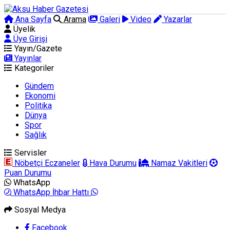
Ana Sayfa
Arama
Galeri
Video
Yazarlar
Üyelik
Üye Girişi
Yayın/Gazete
Yayınlar
Kategoriler
Gündem
Ekonomi
Politika
Dünya
Spor
Sağlık
Servisler
Nöbetçi Eczaneler
Hava Durumu
Namaz Vakitleri
Puan Durumu
WhatsApp
WhatsApp İhbar Hattı
Sosyal Medya
Facebook