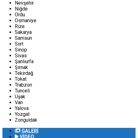
Nevşehir
Niğde
Ordu
Osmaniye
Rize
Sakarya
Samsun
Siirt
Sinop
Sivas
Şanlıurfa
Şırnak
Tekirdağ
Tokat
Trabzon
Tunceli
Uşak
Van
Yalova
Yozgat
Zonguldak
GALERİ
VİDEO