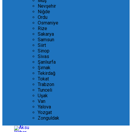
Muş
Nevşehir
Niğde
Ordu
Osmaniye
Rize
Sakarya
Samsun
Siirt
Sinop
Sivas
Şanlıurfa
Şırnak
Tekirdağ
Tokat
Trabzon
Tunceli
Uşak
Van
Yalova
Yozgat
Zonguldak