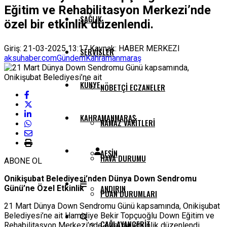
Eğitim ve Rehabilitasyon Merkezi’nde
SAĞLIK
özel bir etkinlik düzenlendi.
Giriş: 21-03-2025 13:17
Kaynak: HABER MERKEZI
SERVISLER
aksuhaber.com
Gündem
Kahramanmaraş
KÜNYE
NÖBETÇI ECZANELER
KAHRAMANMARAŞ
NAMAZ VAKITLERI
AFŞIN
HAVA DURUMU
ABONE OL
Onikişubat Belediyesi’nden Dünya Down Sendromu
ANDIRIN
Günü’ne Özel Etkinlik
PUAN DURUMLARI
21 Mart Dünya Down Sendromu Günü kapsamında, Onikişubat
Belediyesi’ne ait Hamidiye Bekir Topçuoğlu Down Eğitim ve
ÇAĞLAYANCERIT
Rehabilitasyon Merkezi’nde özel bir etkinlik düzenlendi.