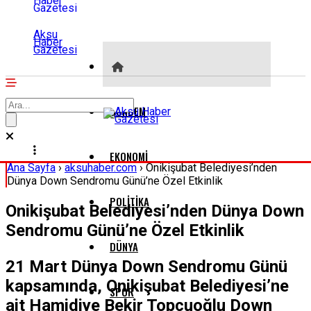
Aksu
Haber
Gazetesi
GÜNDEM
EKONOMI
Ana Sayfa
›
aksuhaber.com
›
Onikişubat Belediyesi’nden
Dünya Down Sendromu Günü’ne Özel Etkinlik
POLITIKA
Onikişubat Belediyesi’nden Dünya Down
Sendromu Günü’ne Özel Etkinlik
DÜNYA
21 Mart Dünya Down Sendromu Günü
kapsamında, Onikişubat Belediyesi’ne
SPOR
ait Hamidiye Bekir Topçuoğlu Down