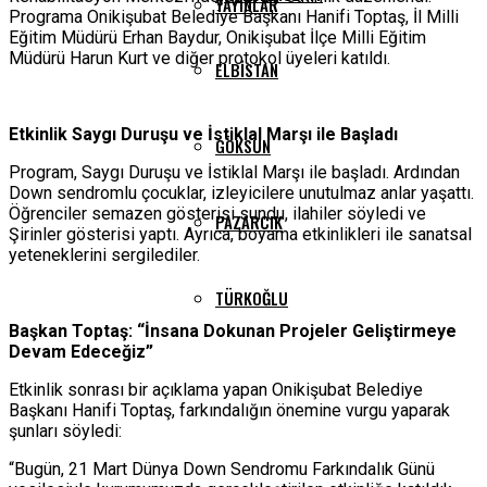
YAYINLAR
Programa Onikişubat Belediye Başkanı Hanifi Toptaş, İl Milli
Eğitim Müdürü Erhan Baydur, Onikişubat İlçe Milli Eğitim
Müdürü Harun Kurt ve diğer protokol üyeleri katıldı.
ELBISTAN
Etkinlik Saygı Duruşu ve İstiklal Marşı ile Başladı
GÖKSUN
Program, Saygı Duruşu ve İstiklal Marşı ile başladı. Ardından
Down sendromlu çocuklar, izleyicilere unutulmaz anlar yaşattı.
Öğrenciler semazen gösterisi sundu, ilahiler söyledi ve
PAZARCIK
Şirinler gösterisi yaptı. Ayrıca, boyama etkinlikleri ile sanatsal
yeteneklerini sergilediler.
TÜRKOĞLU
Başkan Toptaş: “İnsana Dokunan Projeler Geliştirmeye
Devam Edeceğiz”
Etkinlik sonrası bir açıklama yapan Onikişubat Belediye
Başkanı Hanifi Toptaş, farkındalığın önemine vurgu yaparak
şunları söyledi:
“Bugün, 21 Mart Dünya Down Sendromu Farkındalık Günü