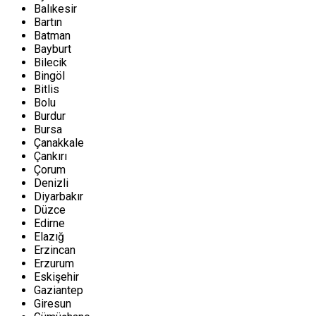
Balıkesir
Bartın
Batman
Bayburt
Bilecik
Bingöl
Bitlis
Bolu
Burdur
Bursa
Çanakkale
Çankırı
Çorum
Denizli
Diyarbakır
Düzce
Edirne
Elazığ
Erzincan
Erzurum
Eskişehir
Gaziantep
Giresun