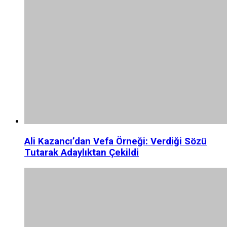
Ali Kazancı’dan Vefa Örneği: Verdiği Sözü
Tutarak Adaylıktan Çekildi