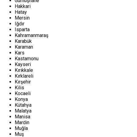
Gümüşhane
Hakkari
Hatay
Mersin
Iğdır
Isparta
Kahramanmaraş
Karabük
Karaman
Kars
Kastamonu
Kayseri
Kırıkkale
Kırklareli
Kırşehir
Kilis
Kocaeli
Konya
Kütahya
Malatya
Manisa
Mardin
Muğla
Muş