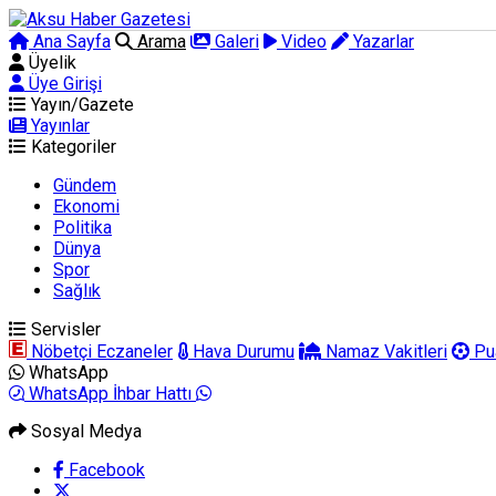
Ana Sayfa
Arama
Galeri
Video
Yazarlar
Üyelik
Üye Girişi
Yayın/Gazete
Yayınlar
Kategoriler
Gündem
Ekonomi
Politika
Dünya
Spor
Sağlık
Servisler
Nöbetçi Eczaneler
Hava Durumu
Namaz Vakitleri
Pu
WhatsApp
WhatsApp İhbar Hattı
Sosyal Medya
Facebook