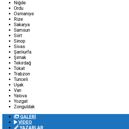
Niğde
Ordu
Osmaniye
Rize
Sakarya
Samsun
Siirt
Sinop
Sivas
Şanlıurfa
Şırnak
Tekirdağ
Tokat
Trabzon
Tunceli
Uşak
Van
Yalova
Yozgat
Zonguldak
GALERİ
VİDEO
YAZARLAR