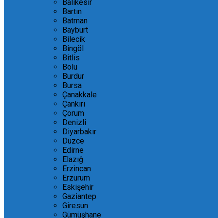
Balıkesir
Bartın
Batman
Bayburt
Bilecik
Bingöl
Bitlis
Bolu
Burdur
Bursa
Çanakkale
Çankırı
Çorum
Denizli
Diyarbakır
Düzce
Edirne
Elazığ
Erzincan
Erzurum
Eskişehir
Gaziantep
Giresun
Gümüşhane