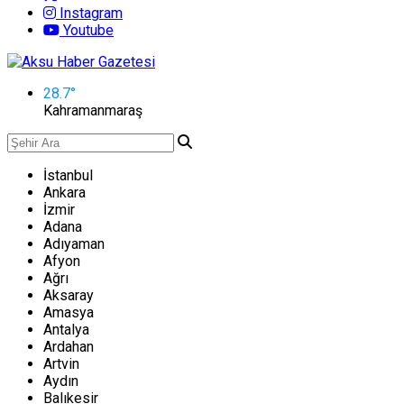
Instagram
Youtube
28.7
°
Kahramanmaraş
İstanbul
Ankara
İzmir
Adana
Adıyaman
Afyon
Ağrı
Aksaray
Amasya
Antalya
Ardahan
Artvin
Aydın
Balıkesir