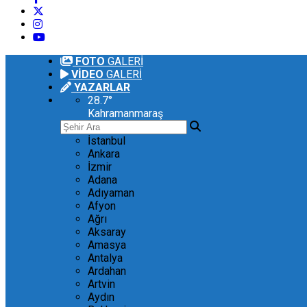
FOTO
GALERİ
VİDEO
GALERİ
YAZARLAR
28.7
°
Kahramanmaraş
İstanbul
Ankara
İzmir
Adana
Adıyaman
Afyon
Ağrı
Aksaray
Amasya
Antalya
Ardahan
Artvin
Aydın