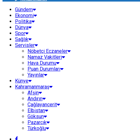
Gündem
Ekonomi
Politika
Dünya
Spor
Sağlık
Servisler
Nöbetçi Eczaneler
Namaz Vakitleri
Hava Durumu
Puan Durumları
Yayınlar
Künye
Kahramanmaraş
Afşin
Andırın
Çağlayancerit
Elbistan
Göksun
Pazarcık
Türkoğlu