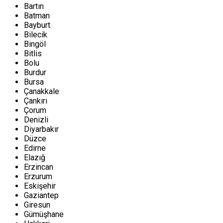
Bartın
Batman
Bayburt
Bilecik
Bingöl
Bitlis
Bolu
Burdur
Bursa
Çanakkale
Çankırı
Çorum
Denizli
Diyarbakır
Düzce
Edirne
Elazığ
Erzincan
Erzurum
Eskişehir
Gaziantep
Giresun
Gümüşhane