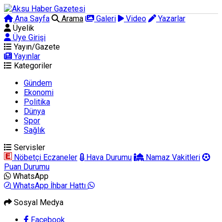
Ana Sayfa
Arama
Galeri
Video
Yazarlar
Üyelik
Üye Girişi
Yayın/Gazete
Yayınlar
Kategoriler
Gündem
Ekonomi
Politika
Dünya
Spor
Sağlık
Servisler
Nöbetçi Eczaneler
Hava Durumu
Namaz Vakitleri
Puan Durumu
WhatsApp
WhatsApp İhbar Hattı
Sosyal Medya
Facebook