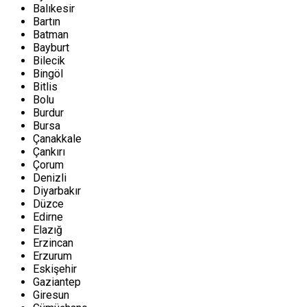
Balıkesir
Bartın
Batman
Bayburt
Bilecik
Bingöl
Bitlis
Bolu
Burdur
Bursa
Çanakkale
Çankırı
Çorum
Denizli
Diyarbakır
Düzce
Edirne
Elazığ
Erzincan
Erzurum
Eskişehir
Gaziantep
Giresun