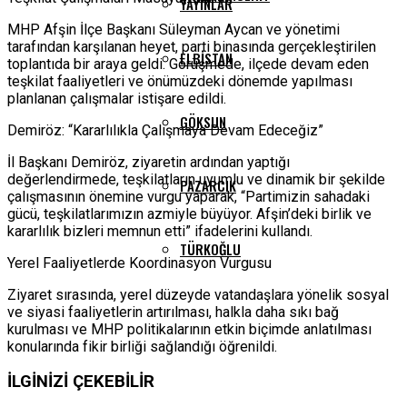
YAYINLAR
MHP Afşin İlçe Başkanı Süleyman Aycan ve yönetimi
tarafından karşılanan heyet, parti binasında gerçekleştirilen
ELBISTAN
toplantıda bir araya geldi. Görüşmede, ilçede devam eden
teşkilat faaliyetleri ve önümüzdeki dönemde yapılması
planlanan çalışmalar istişare edildi.
GÖKSUN
Demiröz: “Kararlılıkla Çalışmaya Devam Edeceğiz”
İl Başkanı Demiröz, ziyaretin ardından yaptığı
değerlendirmede, teşkilatların uyumlu ve dinamik bir şekilde
PAZARCIK
çalışmasının önemine vurgu yaparak, “Partimizin sahadaki
gücü, teşkilatlarımızın azmiyle büyüyor. Afşin’deki birlik ve
kararlılık bizleri memnun etti” ifadelerini kullandı.
TÜRKOĞLU
Yerel Faaliyetlerde Koordinasyon Vurgusu
Ziyaret sırasında, yerel düzeyde vatandaşlara yönelik sosyal
ve siyasi faaliyetlerin artırılması, halkla daha sıkı bağ
kurulması ve MHP politikalarının etkin biçimde anlatılması
konularında fikir birliği sağlandığı öğrenildi.
İLGİNİZİ
ÇEKEBİLİR