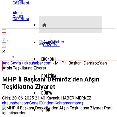
Aksu
Haber
Gazetesi
GÜNDEM
EKONOMI
Ana Sayfa
›
aksuhaber.com
›
MHP İl Başkanı Demiröz’den
Afşin Teşkilatına Ziyaret
POLITIKA
MHP İl Başkanı Demiröz’den Afşin
Teşkilatına Ziyaret
DÜNYA
Giriş: 20-06-2025 21:40
Kaynak: HABER MERKEZI
aksuhaber.com
Genel
Gündem
Kahramanmaraş
SPOR