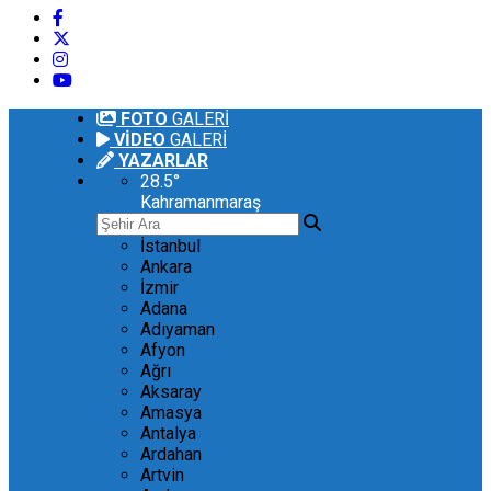
FOTO
GALERİ
VİDEO
GALERİ
YAZARLAR
28.5
°
Kahramanmaraş
İstanbul
Ankara
İzmir
Adana
Adıyaman
Afyon
Ağrı
Aksaray
Amasya
Antalya
Ardahan
Artvin