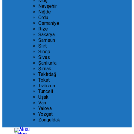
Muş
Nevşehir
Niğde
Ordu
Osmaniye
Rize
Sakarya
Samsun
Siirt
Sinop
Sivas
Şanlıurfa
Şırnak
Tekirdağ
Tokat
Trabzon
Tunceli
Uşak
Van
Yalova
Yozgat
Zonguldak