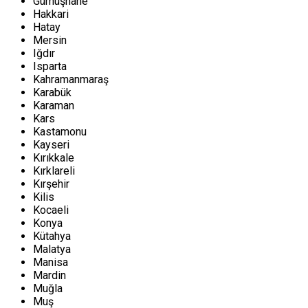
Gümüşhane
Hakkari
Hatay
Mersin
Iğdır
Isparta
Kahramanmaraş
Karabük
Karaman
Kars
Kastamonu
Kayseri
Kırıkkale
Kırklareli
Kırşehir
Kilis
Kocaeli
Konya
Kütahya
Malatya
Manisa
Mardin
Muğla
Muş