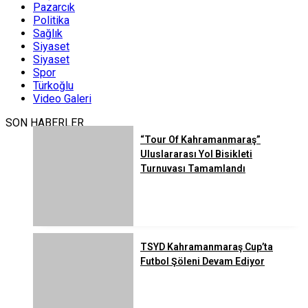
Pazarcık
Politika
Sağlık
Siyaset
Siyaset
Spor
Türkoğlu
Video Galeri
SON HABERLER
“Tour Of Kahramanmaraş”
Uluslararası Yol Bisikleti
Turnuvası Tamamlandı
TSYD Kahramanmaraş Cup’ta
Futbol Şöleni Devam Ediyor