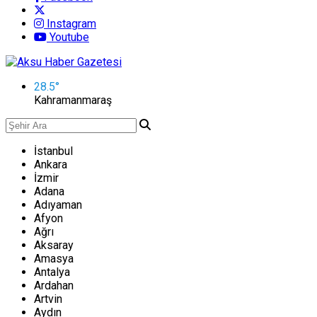
Instagram
Youtube
28.5
°
Kahramanmaraş
İstanbul
Ankara
İzmir
Adana
Adıyaman
Afyon
Ağrı
Aksaray
Amasya
Antalya
Ardahan
Artvin
Aydın