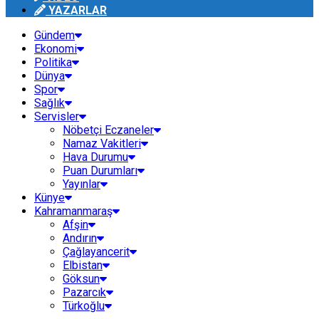
YAZARLAR
Gündem
Ekonomi
Politika
Dünya
Spor
Sağlık
Servisler
Nöbetçi Eczaneler
Namaz Vakitleri
Hava Durumu
Puan Durumları
Yayınlar
Künye
Kahramanmaraş
Afşin
Andırın
Çağlayancerit
Elbistan
Göksun
Pazarcık
Türkoğlu