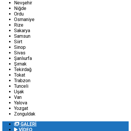
Nevşehir
Niğde
Ordu
Osmaniye
Rize
Sakarya
Samsun
Siirt
Sinop
Sivas
Şanlıurfa
Şırnak
Tekirdağ
Tokat
Trabzon
Tunceli
Uşak
Van
Yalova
Yozgat
Zonguldak
GALERİ
VİDEO