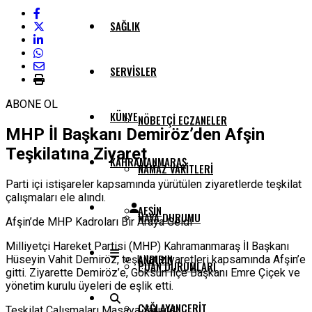
SAĞLIK
SERVISLER
ABONE OL
KÜNYE
NÖBETÇI ECZANELER
MHP İl Başkanı Demiröz’den Afşin
Teşkilatına Ziyaret
KAHRAMANMARAŞ
NAMAZ VAKITLERI
Parti içi istişareler kapsamında yürütülen ziyaretlerde teşkilat
çalışmaları ele alındı.
AFŞIN
HAVA DURUMU
Afşin’de MHP Kadroları Bir Araya Geldi
Milliyetçi Hareket Partisi (MHP) Kahramanmaraş İl Başkanı
ANDIRIN
Hüseyin Vahit Demiröz, teşkilat ziyaretleri kapsamında Afşin’e
PUAN DURUMLARI
gitti. Ziyarette Demiröz’e, Göksun İlçe Başkanı Emre Çiçek ve
yönetim kurulu üyeleri de eşlik etti.
ÇAĞLAYANCERIT
Teşkilat Çalışmaları Masaya Yatırıldı