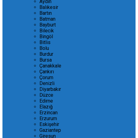
Aydın
Balıkesir
Bartın
Batman
Bayburt
Bilecik
Bingöl
Bitlis
Bolu
Burdur
Bursa
Çanakkale
Çankırı
Çorum
Denizli
Diyarbakır
Düzce
Edirne
Elazığ
Erzincan
Erzurum
Eskişehir
Gaziantep
Giresun