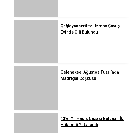
Çağlayancerit’te Uzman Çavuş
Evinde Ölü Bulundu
Geleneksel Ağustos Fuarı’nda
Madrigal Coşkusu
13’er Yıl Hapis Cezası Bulunan İki
Hükümlü Yakalandı