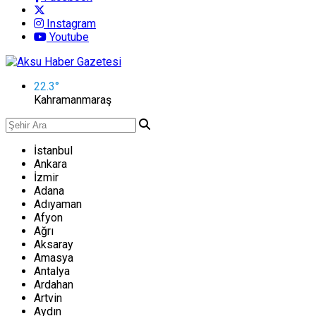
Instagram
Youtube
22.3
°
Kahramanmaraş
İstanbul
Ankara
İzmir
Adana
Adıyaman
Afyon
Ağrı
Aksaray
Amasya
Antalya
Ardahan
Artvin
Aydın