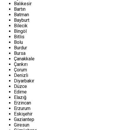
Balıkesir
Bartın
Batman
Bayburt
Bilecik
Bingöl
Bitlis
Bolu
Burdur
Bursa
Çanakkale
Çankırı
Çorum
Denizli
Diyarbakır
Düzce
Edirne
Elazığ
Erzincan
Erzurum
Eskişehir
Gaziantep
Giresun