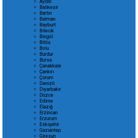
Aydın
Balıkesir
Bartın
Batman
Bayburt
Bilecik
Bingöl
Bitlis
Bolu
Burdur
Bursa
Çanakkale
Çankırı
Çorum
Denizli
Diyarbakır
Düzce
Edirne
Elazığ
Erzincan
Erzurum
Eskişehir
Gaziantep
Giresun