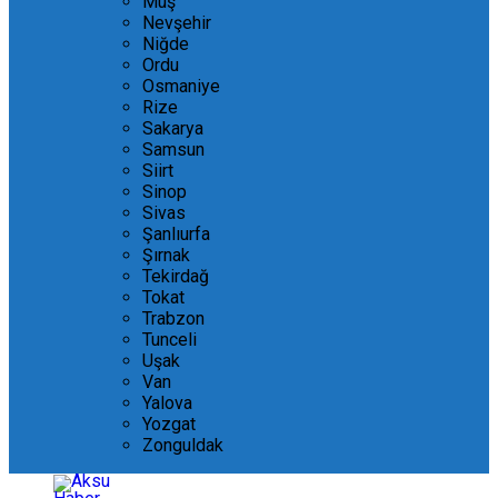
Muş
Nevşehir
Niğde
Ordu
Osmaniye
Rize
Sakarya
Samsun
Siirt
Sinop
Sivas
Şanlıurfa
Şırnak
Tekirdağ
Tokat
Trabzon
Tunceli
Uşak
Van
Yalova
Yozgat
Zonguldak