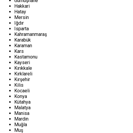
Gümüşhane
Hakkari
Hatay
Mersin
Iğdır
Isparta
Kahramanmaraş
Karabük
Karaman
Kars
Kastamonu
Kayseri
Kırıkkale
Kırklareli
Kırşehir
Kilis
Kocaeli
Konya
Kütahya
Malatya
Manisa
Mardin
Muğla
Muş