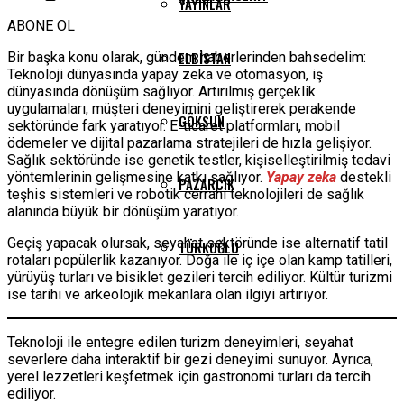
YAYINLAR
ABONE OL
ELBISTAN
Bir başka konu olarak, gündem haberlerinden bahsedelim:
Teknoloji dünyasında yapay zeka ve otomasyon, iş
dünyasında dönüşüm sağlıyor. Artırılmış gerçeklik
uygulamaları, müşteri deneyimini geliştirerek perakende
GÖKSUN
sektöründe fark yaratıyor. E-ticaret platformları, mobil
ödemeler ve dijital pazarlama stratejileri de hızla gelişiyor.
Sağlık sektöründe ise genetik testler, kişiselleştirilmiş tedavi
yöntemlerinin gelişmesine katkı sağlıyor.
Yapay zeka
destekli
PAZARCIK
teşhis sistemleri ve robotik cerrahi teknolojileri de sağlık
alanında büyük bir dönüşüm yaratıyor.
Geçiş yapacak olursak, seyahat sektöründe ise alternatif tatil
TÜRKOĞLU
rotaları popülerlik kazanıyor. Doğa ile iç içe olan kamp tatilleri,
yürüyüş turları ve bisiklet gezileri tercih ediliyor. Kültür turizmi
ise tarihi ve arkeolojik mekanlara olan ilgiyi artırıyor.
Teknoloji ile entegre edilen turizm deneyimleri, seyahat
severlere daha interaktif bir gezi deneyimi sunuyor. Ayrıca,
yerel lezzetleri keşfetmek için gastronomi turları da tercih
ediliyor.