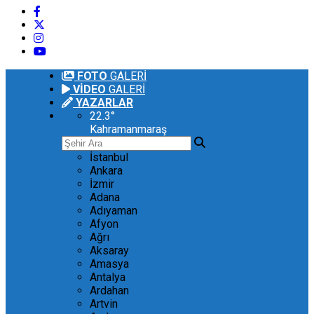
FOTO
GALERİ
VİDEO
GALERİ
YAZARLAR
22.3
°
Kahramanmaraş
İstanbul
Ankara
İzmir
Adana
Adıyaman
Afyon
Ağrı
Aksaray
Amasya
Antalya
Ardahan
Artvin