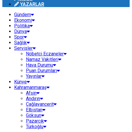
YAZARLAR
Gündem
Ekonomi
Politika
Dünya
Spor
Sağlık
Servisler
Nöbetçi Eczaneler
Namaz Vakitleri
Hava Durumu
Puan Durumları
Yayınlar
Künye
Kahramanmaraş
Afşin
Andırın
Çağlayancerit
Elbistan
Göksun
Pazarcık
Türkoğlu