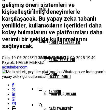
gelişmiş öneri sistemleri ve
SAĞLIK
kişiselleştirilmiş deneyimlerle
karşılaşacak. Bu yapay zeka tabanlı
yenilikler, kullanıcıların içerikleri daha
SERVISLER
kolay bulmalarını ve platformları daha
verimli bir şekilde kullanmalarını
KÜNYE
NÖBETÇI ECZANELER
sağlayacak.
KAHRAMANMARAŞ
Giriş: 19-06-2023 17:29
Güncelleme: 15-02-2025 19:49
NAMAZ VAKITLERI
Kaynak: HABER MERKEZİ
aksuhaber.com
AFŞIN
HAVA DURUMU
ANDIRIN
PUAN DURUMLARI
ÇAĞLAYANCERIT