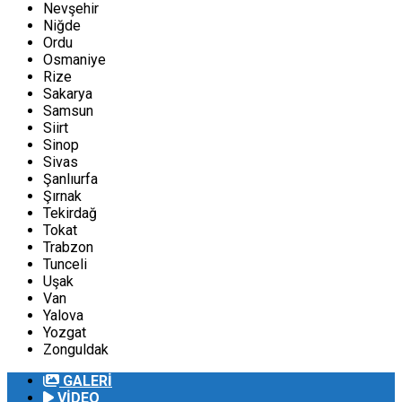
Nevşehir
Niğde
Ordu
Osmaniye
Rize
Sakarya
Samsun
Siirt
Sinop
Sivas
Şanlıurfa
Şırnak
Tekirdağ
Tokat
Trabzon
Tunceli
Uşak
Van
Yalova
Yozgat
Zonguldak
GALERİ
VİDEO