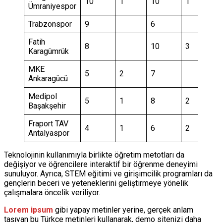
10
1
10
1
Ümraniyespor
Trabzonspor
9
6
Fatih
8
10
3
Karagümrük
MKE
5
2
7
Ankaragücü
Medipol
5
1
8
2
Başakşehir
Fraport TAV
4
1
6
2
Antalyaspor
Teknolojinin kullanımıyla birlikte öğretim metotları da
değişiyor ve öğrencilere interaktif bir öğrenme deneyimi
sunuluyor. Ayrıca, STEM eğitimi ve girişimcilik programları da
gençlerin beceri ve yeteneklerini geliştirmeye yönelik
çalışmalara öncelik veriliyor.
Lorem ipsum
gibi yapay metinler yerine, gerçek anlam
taşıyan bu Türkçe metinleri kullanarak, demo sitenizi daha