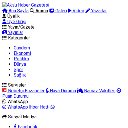
Ana Sayfa
Arama
Galeri
Video
Yazarlar
Üyelik
Üye Girişi
Yayın/Gazete
Yayınlar
Kategoriler
Gündem
Ekonomi
Politika
Dünya
Spor
Sağlık
Servisler
Nöbetçi Eczaneler
Hava Durumu
Namaz Vakitleri
Puan Durumu
WhatsApp
WhatsApp İhbar Hattı
Sosyal Medya
Facebook