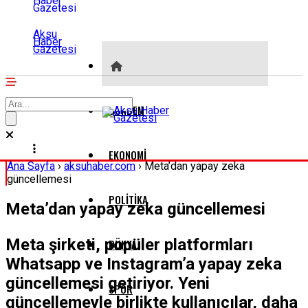
Aksu
Haber
Gazetesi
GÜNDEM
EKONOMI
Ana Sayfa
›
aksuhaber.com
›
Meta’dan yapay zeka
güncellemesi
POLITIKA
Meta’dan yapay zeka güncellemesi
Meta şirketi, popüler platformları
DÜNYA
Whatsapp ve Instagram’a yapay zeka
güncellemesi getiriyor. Yeni
SPOR
güncellemeyle birlikte kullanıcılar, daha