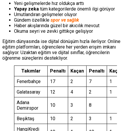
Yeni gelişmelerde hız oldukça arttı
Yapay zeka
tüm kategorilerde önemli ilgi görüyor
Umutlandıran gelişmeler oluyor
Gündem özellikle
spor ve sağlık
Haber akışlarında güzel bir akıcılık mevcut
Okuma seyri ve zevki gittikçe gelişiyor
Eğitim dünyasında ise dijital dönüşüm hızla ilerliyor. Online
eğitim platformları, öğrencilere her yerden erişim imkanı
sağlıyor. Uzaktan eğitim ve dijital sınıflar, öğrencilerin
öğrenme süreçlerini destekliyor.
Takımlar
Penaltı
Kaçan
Penaltı
Kaçan
Fenerbahçe
17
2
7
1
Galatasaray
12
4
2
1
Adana
10
3
8
Demirspor
Beşiktaş
10
2
3
1
HangiKredi