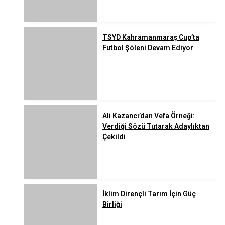
TSYD Kahramanmaraş Cup’ta
Futbol Şöleni Devam Ediyor
Ali Kazancı’dan Vefa Örneği:
Verdiği Sözü Tutarak Adaylıktan
Çekildi
İklim Dirençli Tarım İçin Güç
Birliği