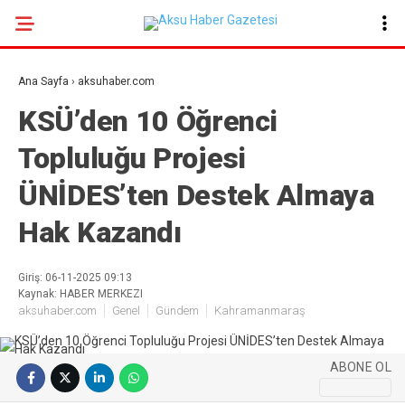
17.7
°
KAHRAMANMARAŞ
Ana Sayfa
›
aksuhaber.com
GALERİ
VİDEO
YAZARLAR
KSÜ’den 10 Öğrenci
Topluluğu Projesi
GÜNDEM
ÜNİDES’ten Destek Almaya
EKONOMI
POLITIKA
Hak Kazandı
DÜNYA
Giriş: 06-11-2025 09:13
SPOR
Kaynak: HABER MERKEZI
aksuhaber.com
Genel
Gündem
Kahramanmaraş
SAĞLIK
SERVISLER
ABONE OL
KÜNYE