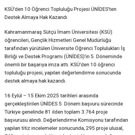
KSÜ’den 10 Öğrenci Topluluğu Projesi ÜNİDES’ten
KAHRAMANMARAŞ
Destek Almaya Hak Kazandı
Kahramanmaraş Sütçü İmam Üniversitesi (KSÜ)
WhatsApp İhbar
öğrencileri, Gençlik Hizmetleri Genel Müdürlüğü
Hattı
tarafından yürütülen Üniversite Öğrenci Toplulukları İş
Birliği ve Destek Programı (ÜNİDES)’in 5. Döneminde
önemli bir başarıya imza attı. KSÜ’den 10 öğrenci
topluluğu projesi, yapılan değerlendirme sonucunda
Facebook
destek almaya hak kazandı.
16 Eylül – 15 Ekim 2025 tarihleri arasında
gerçekleştirilen ÜNİDES 5. Dönem başvuru sürecinde
Instagram
Türkiye genelinde 81 ilden toplam 3.764 proje
başvurusu alındı. Değerlendirme Komisyonu tarafından
Youtube
yapılan titiz incelemeler sonucunda, 295 proje ulusal,