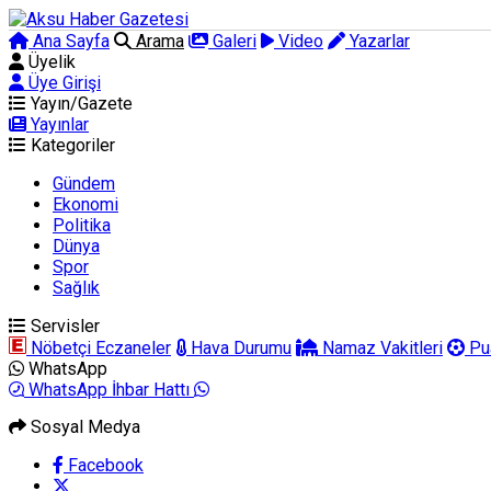
Ana Sayfa
Arama
Galeri
Video
Yazarlar
Üyelik
Üye Girişi
Yayın/Gazete
Yayınlar
Kategoriler
Gündem
Ekonomi
Politika
Dünya
Spor
Sağlık
Servisler
Nöbetçi Eczaneler
Hava Durumu
Namaz Vakitleri
Pu
WhatsApp
WhatsApp İhbar Hattı
Sosyal Medya
Facebook