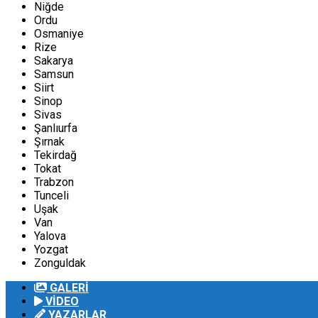
Niğde
Ordu
Osmaniye
Rize
Sakarya
Samsun
Siirt
Sinop
Sivas
Şanlıurfa
Şırnak
Tekirdağ
Tokat
Trabzon
Tunceli
Uşak
Van
Yalova
Yozgat
Zonguldak
GALERİ
VİDEO
YAZARLAR