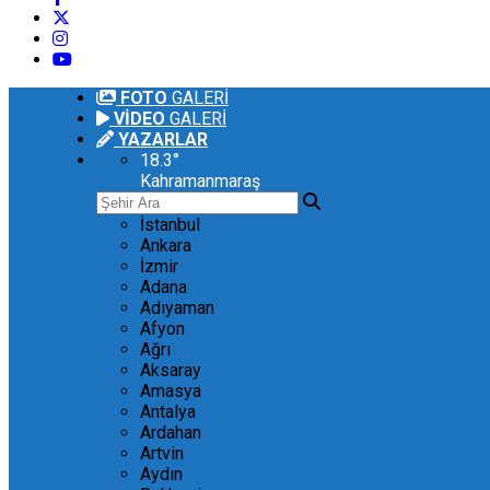
FOTO
GALERİ
VİDEO
GALERİ
YAZARLAR
18.3
°
Kahramanmaraş
İstanbul
Ankara
İzmir
Adana
Adıyaman
Afyon
Ağrı
Aksaray
Amasya
Antalya
Ardahan
Artvin
Aydın