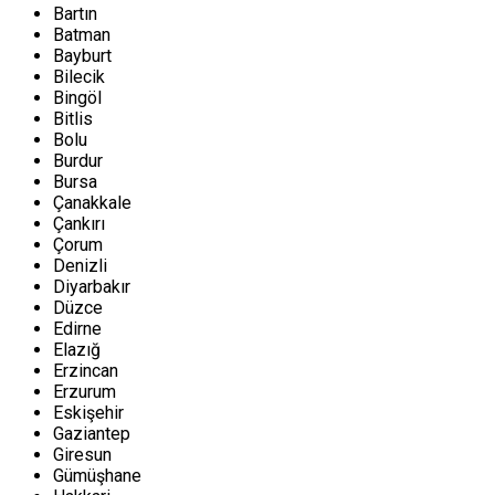
Bartın
Batman
Bayburt
Bilecik
Bingöl
Bitlis
Bolu
Burdur
Bursa
Çanakkale
Çankırı
Çorum
Denizli
Diyarbakır
Düzce
Edirne
Elazığ
Erzincan
Erzurum
Eskişehir
Gaziantep
Giresun
Gümüşhane