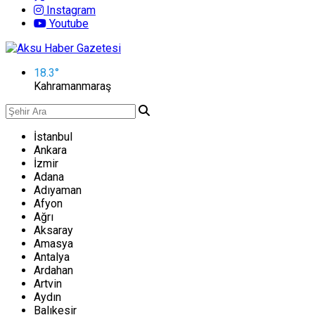
Instagram
Youtube
18.3
°
Kahramanmaraş
İstanbul
Ankara
İzmir
Adana
Adıyaman
Afyon
Ağrı
Aksaray
Amasya
Antalya
Ardahan
Artvin
Aydın
Balıkesir