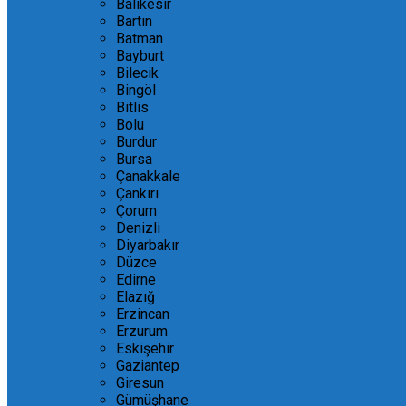
Balıkesir
Bartın
Batman
Bayburt
Bilecik
Bingöl
Bitlis
Bolu
Burdur
Bursa
Çanakkale
Çankırı
Çorum
Denizli
Diyarbakır
Düzce
Edirne
Elazığ
Erzincan
Erzurum
Eskişehir
Gaziantep
Giresun
Gümüşhane