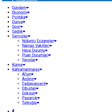
Gündem
Ekonomi
Politika
Dünya
Spor
Sağlık
Servisler
Nöbetçi Eczaneler
Namaz Vakitleri
Hava Durumu
Puan Durumları
Yayınlar
Künye
Kahramanmaraş
Afşin
Andırın
Çağlayancerit
Elbistan
Göksun
Pazarcık
Türkoğlu