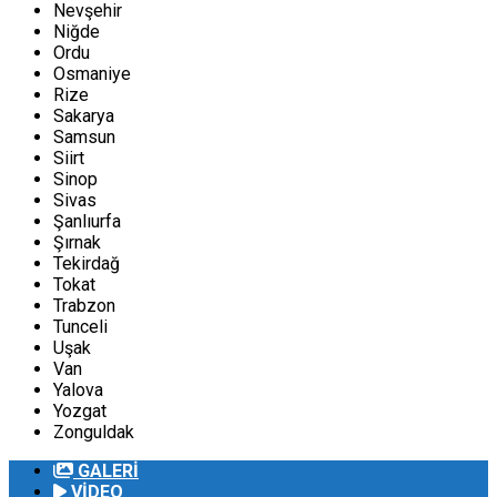
Nevşehir
Niğde
Ordu
Osmaniye
Rize
Sakarya
Samsun
Siirt
Sinop
Sivas
Şanlıurfa
Şırnak
Tekirdağ
Tokat
Trabzon
Tunceli
Uşak
Van
Yalova
Yozgat
Zonguldak
GALERİ
VİDEO