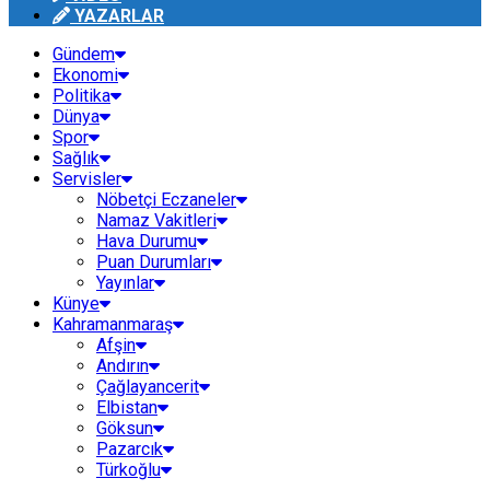
YAZARLAR
Gündem
Ekonomi
Politika
Dünya
Spor
Sağlık
Servisler
Nöbetçi Eczaneler
Namaz Vakitleri
Hava Durumu
Puan Durumları
Yayınlar
Künye
Kahramanmaraş
Afşin
Andırın
Çağlayancerit
Elbistan
Göksun
Pazarcık
Türkoğlu