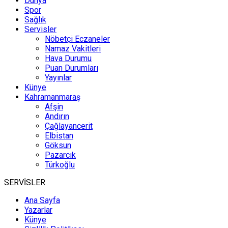
Dünya
Spor
Sağlık
Servisler
Nöbetçi Eczaneler
Namaz Vakitleri
Hava Durumu
Puan Durumları
Yayınlar
Künye
Kahramanmaraş
Afşin
Andırın
Çağlayancerit
Elbistan
Göksun
Pazarcık
Türkoğlu
SERVİSLER
Ana Sayfa
Yazarlar
Künye