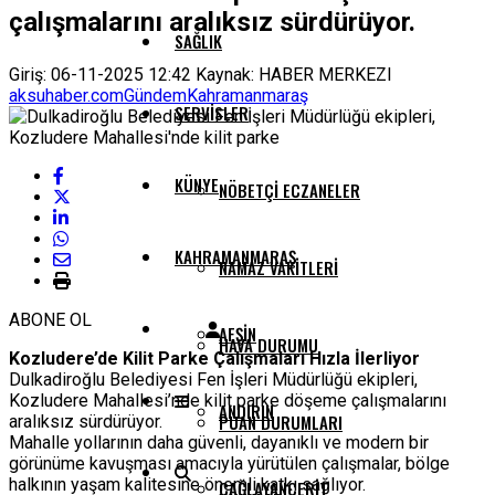
çalışmalarını aralıksız sürdürüyor.
SAĞLIK
Giriş: 06-11-2025 12:42
Kaynak: HABER MERKEZI
aksuhaber.com
Gündem
Kahramanmaraş
SERVISLER
KÜNYE
NÖBETÇI ECZANELER
KAHRAMANMARAŞ
NAMAZ VAKITLERI
ABONE OL
AFŞIN
HAVA DURUMU
Kozludere’de Kilit Parke Çalışmaları Hızla İlerliyor
Dulkadiroğlu Belediyesi Fen İşleri Müdürlüğü ekipleri,
Kozludere Mahallesi’nde kilit parke döşeme çalışmalarını
ANDIRIN
PUAN DURUMLARI
aralıksız sürdürüyor.
Mahalle yollarının daha güvenli, dayanıklı ve modern bir
görünüme kavuşması amacıyla yürütülen çalışmalar, bölge
halkının yaşam kalitesine önemli katkı sağlıyor.
ÇAĞLAYANCERIT