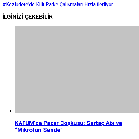
#Kozludere'de Kilit Parke Çalışmaları Hızla İlerliyor
İLGİNİZİ
ÇEKEBİLİR
KAFUM’da Pazar Coşkusu: Sertaç Abi ve
“Mikrofon Sende”