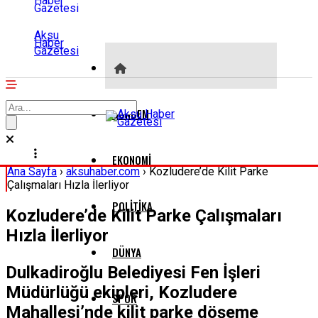
Aksu
Haber
Gazetesi
GÜNDEM
EKONOMI
Ana Sayfa
›
aksuhaber.com
›
Kozludere’de Kilit Parke
Çalışmaları Hızla İlerliyor
POLITIKA
Kozludere’de Kilit Parke Çalışmaları
Hızla İlerliyor
DÜNYA
Dulkadiroğlu Belediyesi Fen İşleri
Müdürlüğü ekipleri, Kozludere
SPOR
Mahallesi’nde kilit parke döşeme