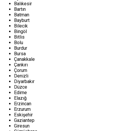
Balıkesir
Bartın
Batman
Bayburt
Bilecik
Bingöl
Bitlis
Bolu
Burdur
Bursa
Çanakkale
Çankırı
Çorum
Denizli
Diyarbakır
Düzce
Edirne
Elazığ
Erzincan
Erzurum
Eskişehir
Gaziantep
Giresun