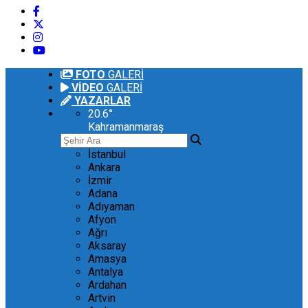
FOTO
GALERİ
VİDEO
GALERİ
YAZARLAR
20.6
°
Kahramanmaraş
İstanbul
Ankara
İzmir
Adana
Adıyaman
Afyon
Ağrı
Aksaray
Amasya
Antalya
Ardahan
Artvin