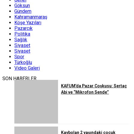
Göksun
Gündem
Kahramanmaraş
Köşe Yazıları
Pazarcık
Politika
Sağlık
Siyaset
Siyaset
Spor
Türkoğlu
Video Galeri
SON HABERLER
KAFUM’da Pazar Coşkusu: Sertaç
Abi ve “Mikrofon Sende”
Kaybolan 2 yaşındaki çocuk