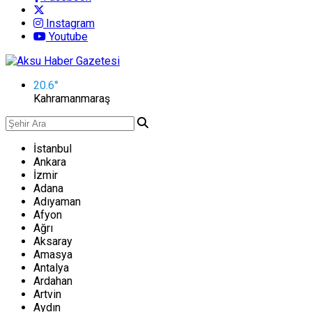
Instagram
Youtube
20.6
°
Kahramanmaraş
İstanbul
Ankara
İzmir
Adana
Adıyaman
Afyon
Ağrı
Aksaray
Amasya
Antalya
Ardahan
Artvin
Aydın