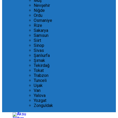
Muş
Nevşehir
Niğde
Ordu
Osmaniye
Rize
Sakarya
Samsun
Siirt
Sinop
Sivas
Şanlıurfa
Şırnak
Tekirdağ
Tokat
Trabzon
Tunceli
Uşak
Van
Yalova
Yozgat
Zonguldak