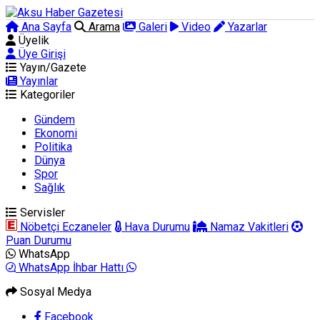
Ana Sayfa
Arama
Galeri
Video
Yazarlar
Üyelik
Üye Girişi
Yayın/Gazete
Yayınlar
Kategoriler
Gündem
Ekonomi
Politika
Dünya
Spor
Sağlık
Servisler
Nöbetçi Eczaneler
Hava Durumu
Namaz Vakitleri
Puan Durumu
WhatsApp
WhatsApp İhbar Hattı
Sosyal Medya
Facebook