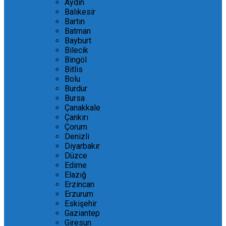
Aydın
Balıkesir
Bartın
Batman
Bayburt
Bilecik
Bingöl
Bitlis
Bolu
Burdur
Bursa
Çanakkale
Çankırı
Çorum
Denizli
Diyarbakır
Düzce
Edirne
Elazığ
Erzincan
Erzurum
Eskişehir
Gaziantep
Giresun