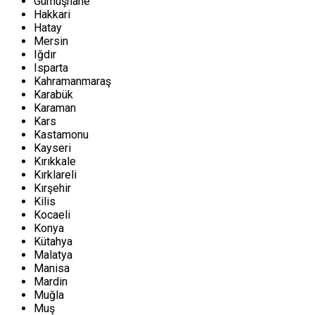
Gümüşhane
Hakkari
Hatay
Mersin
Iğdır
Isparta
Kahramanmaraş
Karabük
Karaman
Kars
Kastamonu
Kayseri
Kırıkkale
Kırklareli
Kırşehir
Kilis
Kocaeli
Konya
Kütahya
Malatya
Manisa
Mardin
Muğla
Muş