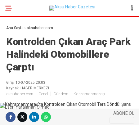
21.1
°
KAHRAMANMARAŞ
Ana Sayfa
›
aksuhaber.com
GALERİ
VİDEO
YAZARLAR
Kontrolden Çıkan Araç Park
Halindeki Otomobillere
GÜNDEM
Çarptı
EKONOMI
POLITIKA
Giriş: 10-07-2025 20:03
Kaynak: HABER MERKEZI
DÜNYA
aksuhaber.com
Genel
Gündem
Kahramanmaraş
SPOR
SAĞLIK
ABONE OL
SERVISLER
KÜNYE