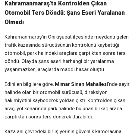
Kahramanmaraş’ta Kontrolden Çıkan
KAHRAMANMARAŞ
Otomobil Ters Döndü: Şans Eseri Yaralanan
Olmadı
WhatsApp İhbar
Kahramanmaraş’ın Onikişubat ilçesinde meydana gelen
Hattı
trafik kazasında sürücüsünün kontrolünü kaybettiği
otomobil, park halindeki araçlara çarptıktan sonra ters
döndü. Olayda şans eseri herhangi bir yaralanma
yaşanmazken, araçlarda maddi hasar oluştu.
Facebook
Edinilen bilgilere göre,
Mimar Sinan Mahallesi
‘nde seyir
halinde olan bir otomobil sürücüsü, direksiyon
hakimiyetini kaybederek yoldan çıktı. Kontrolden çıkan
Instagram
araç, yol kenarında park halinde bulunan birkaç araca
çarptıktan sonra ters dönerek durabildi.
Youtube
Kaza anı çevredeki bir iş yerinin güvenlik kamerasına