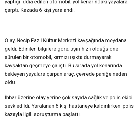
yaptığı iddia edilen otomobil, yol kenarındaki yayalara
çarptı. Kazada 6 kişi yaralandı.
KAHRAMANMARAŞ
WhatsApp İhbar
Olay, Necip Fazıl Kültür Merkezi kavşağında meydana
Hattı
geldi. Edinilen bilgilere göre, aşırı hızlı olduğu öne
sürülen bir otomobil, kırmızı ışıkta durmayarak
kavşaktan geçmeye çalıştı. Bu sırada yol kenarında
bekleyen yayalara çarpan araç, çevrede paniğe neden
Facebook
oldu.
İhbar üzerine olay yerine çok sayıda sağlık ve polis ekibi
sevk edildi. Yaralanan 6 kişi hastaneye kaldırılırken, polis
Instagram
kazayla ilgili soruşturma başlattı.
Youtube