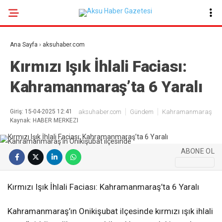
19.9
°
KAHRAMANMARAŞ
Ana Sayfa
›
aksuhaber.com
GALERİ
VİDEO
YAZARLAR
Kırmızı Işık İhlali Faciası:
Kahramanmaraş’ta 6 Yaralı
GÜNDEM
EKONOMI
Giriş: 15-04-2025 12:41
aksuhaber.com
Gündem
Kahramanmaraş
Kaynak: HABER MERKEZI
POLITIKA
DÜNYA
ABONE OL
SPOR
SAĞLIK
Kırmızı Işık İhlali Faciası: Kahramanmaraş’ta 6 Yaralı
SERVISLER
Kahramanmaraş’ın Onikişubat ilçesinde kırmızı ışık ihlali
KÜNYE