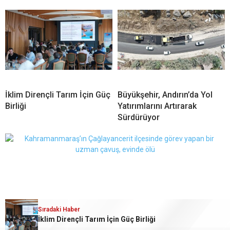
İklim Dirençli Tarım İçin Güç
Büyükşehir, Andırın’da Yol
Birliği
Yatırımlarını Artırarak
Sürdürüyor
Sıradaki Haber
Sıradaki Haber
Çağlayancerit’te Uzman Çavuş Evinde Ölü Bulundu
İklim Dirençli Tarım İçin Güç Birliği
TSYD Kahramanmaraş Cup’ta Futbol Şöleni Devam Ediyor