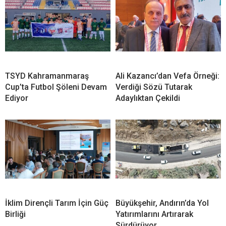
TSYD Kahramanmaraş
Ali Kazancı’dan Vefa Örneği:
Cup’ta Futbol Şöleni Devam
Verdiği Sözü Tutarak
Ediyor
Adaylıktan Çekildi
İklim Dirençli Tarım İçin Güç
Büyükşehir, Andırın’da Yol
Birliği
Yatırımlarını Artırarak
Sürdürüyor