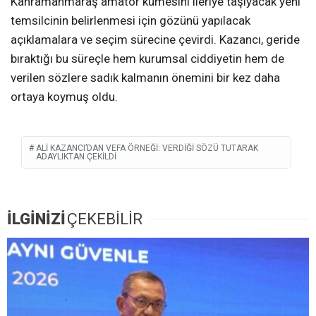
Kahramanmaraş amatör kümesini ileriye taşıyacak yeni
temsilcinin belirlenmesi için gözünü yapılacak
açıklamalara ve seçim sürecine çevirdi. Kazancı, geride
bıraktığı bu süreçle hem kurumsal ciddiyetin hem de
verilen sözlere sadık kalmanın önemini bir kez daha
ortaya koymuş oldu.
ALI KAZANCI’DAN VEFA ÖRNEĞI: VERDIĞI SÖZÜ TUTARAK
ADAYLIKTAN ÇEKILDI
İLGİNİZİ
ÇEKEBİLİR