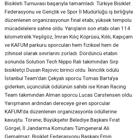
Bisikleti Turnuvası başarıyla tamamladı. Türkiye Bisiklet
Federasyonu ve Gençlik ve Spor İl Müdürlüğü iş birliğiyle
düzenlenen organizasyonun final etabı, yüksek tempolu
mücadelelere sahne oldu. Yarışların son etabı olan 114
kilometrelik Yeşilgöz, İmran Kılıç Köprüsü, Kılılı, Kapıçam
ve KAFUM parkuru sporcuları hem fiziksel hem de
zihinsel olarak sınırlarını zorladı. Dördüncü etabın
sonunda Solution Tech Nippo Rali takımından Sırp
bisikletçi Dusan Rajovic birinci oldu. İkincilik ödülü
İstanbul Team’dan Çekyalı sporcu Tomas Barta’ya
giderken, üçüncülük ödülünün sahibi ise Kinan Racing
Team takımından Alman sporcu Lucas Carstensen oldu.
Yarışmanın ardından dereceye giren sporcular
KAFUM’da düzenlenen organizasyonla ödüllerine
kavuştu. Törene; Büyükşehir Belediye Başkanı Fırat
Görgel, İl Jandarma Komutanı Tümgeneral Ali
Gemalmaz, Bisiklet Federasyonu Başkanı Emin