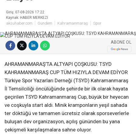
Giriş: 07-08-2026 17:22
Kaynak: HABER MERKEZI
aksuhaber.com
Gündem
Kahramanmaraş
Spor
ABONE OL
AHRAMANMARAŞ’TA ALTYAPI ÇOŞKUSU: TSYD
KAHRAMANMARAŞ CUP TÜM HIZIYLA DEVAM EDİYOR
Türkiye Spor Yazarları Derneği (TSYD) Kahramanmaraş
İl Temsilciliği öncülüğünde şehirde bir ilk olarak hayata
geçirilen TSYD Kahramanmaraş Cup, büyük bir heyecan
ve coşkuyla start aldı. Minik kramponların yeşil sahada
ter döktüğü ve tamamen ücretsiz olarak sporseverlerle
buluşan dev organizasyon, açılış gününden bu yana
çekişmeli karşılaşmalara sahne oluyor.