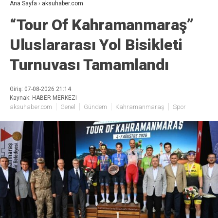
Ana Sayfa
›
aksuhaber.com
“Tour Of Kahramanmaraş”
Uluslararası Yol Bisikleti
Turnuvası Tamamlandı
Giriş: 07-08-2026 21:14
Kaynak: HABER MERKEZI
aksuhaber.com
Genel
Gündem
Kahramanmaraş
Spor