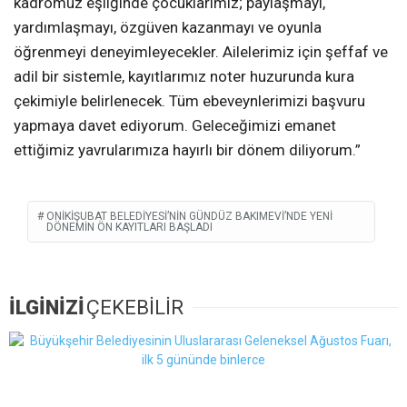
kadromuz eşliğinde çocuklarımız; paylaşmayı,
yardımlaşmayı, özgüven kazanmayı ve oyunla
öğrenmeyi deneyimleyecekler. Ailelerimiz için şeffaf ve
adil bir sistemle, kayıtlarımız noter huzurunda kura
çekimiyle belirlenecek. Tüm ebeveynlerimizi başvuru
yapmaya davet ediyorum. Geleceğimizi emanet
ettiğimiz yavrularımıza hayırlı bir dönem diliyorum.”
ONIKIŞUBAT BELEDIYESI’NIN GÜNDÜZ BAKIMEVI’NDE YENI
DÖNEMIN ÖN KAYITLARI BAŞLADI
İLGİNİZİ
ÇEKEBİLİR