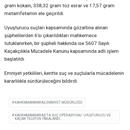
gram kokain, 338,32 gram toz esrar ve 17,57 gram
metamfetamin ele geçirildi.
Uyuşturucu suçları kapsamında gözaltına alınan
şüphelilerden 6’sı çıkarıldıkları mahkemece
tutuklanırken, bir şüpheli hakkında ise 5607 Sayılı
Kaçakçılıkla Mücadele Kanunu kapsamında adli işlem
başlatıldı.
Emniyet yetkilileri, kentte suç ve suçlularla mücadelenin
kararlılıkla sürdürüleceğini bildirdi.
KAHRAMANMARAŞ EMNIYET MÜDÜRLÜĞÜ
KAHRAMANMARAŞ'TA SUÇ OPERASYONU: UYUŞTURUCU VE
KAÇAK TELEFON YAKALANDI