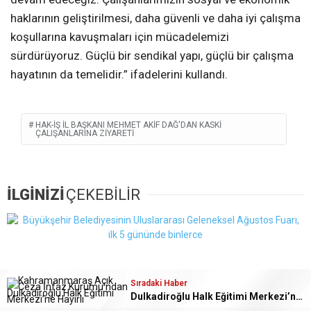
haklarının geliştirilmesi, daha güvenli ve daha iyi çalışma
koşullarına kavuşmaları için mücadelemizi
sürdürüyoruz. Güçlü bir sendikal yapı, güçlü bir çalışma
hayatının da temelidir.” ifadelerini kullandı.
HAK-İŞ İL BAŞKANI MEHMET AKIF DAĞ'DAN KASKİ
ÇALIŞANLARINA ZIYARETI
İLGİNİZİ
ÇEKEBİLİR
Sıradaki Haber
Sıradaki Haber
Sıradaki Haber
Dulkadiroğlu Halk Eğitimi Merkezi’ne Anlamlı Ziyaret
Büyükşehir, Dulkadiroğlu Kırsalında 45 Milyonluk Yol Yatırımını Tamamladı
HAK-İŞ İl Başkanı Mehmet Akif Dağ’dan KASKİ Çalışanlarına Ziyareti