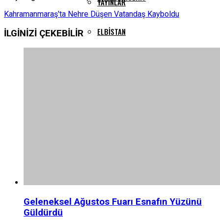
YAYINLAR
Kahramanmaraş'ta Nehre Düşen Vatandaş Kayboldu
ELBISTAN
İLGİNİZİ
ÇEKEBİLİR
GÖKSUN
PAZARCIK
TÜRKOĞLU
Geleneksel Ağustos Fuarı Esnafın Yüzünü
Güldürdü