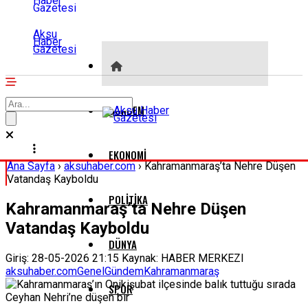
Aksu
Haber
Gazetesi
GÜNDEM
EKONOMI
Ana Sayfa
›
aksuhaber.com
›
Kahramanmaraş’ta Nehre Düşen
Vatandaş Kayboldu
POLITIKA
Kahramanmaraş’ta Nehre Düşen
Vatandaş Kayboldu
DÜNYA
Giriş: 28-05-2026 21:15
Kaynak: HABER MERKEZI
aksuhaber.com
Genel
Gündem
Kahramanmaraş
SPOR