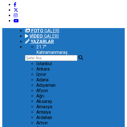
FOTO
GALERİ
VİDEO
GALERİ
YAZARLAR
21.7
°
Kahramanmaraş
İstanbul
Ankara
İzmir
Adana
Adıyaman
Afyon
Ağrı
Aksaray
Amasya
Antalya
Ardahan
Artvin