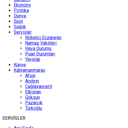
Ekonomi
Politika
Dünya
Spor
Sağlık
Servisler
Nöbetçi Eczaneler
Namaz Vakitleri
Hava Durumu
Puan Durumları
Yayınlar
Künye
Kahramanmaraş
Afşin
Andırın
Çağlayancerit
Elbistan
Göksun
Pazarcık
Türkoğlu
SERVİSLER