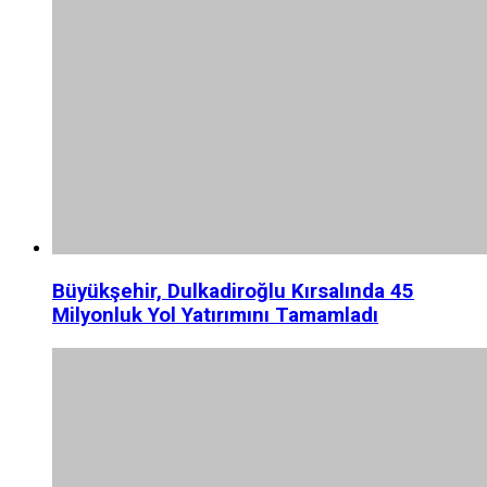
Büyükşehir, Dulkadiroğlu Kırsalında 45
Milyonluk Yol Yatırımını Tamamladı