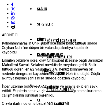
SAĞLIK
SERVISLER
ABONE OL
KÜNYE
NÖBETÇI ECZANELER
Kahramanmaraş’ın Onikişubat ilçesinde balık tuttuğu sırada
Ceyhan Nehri’ne düşen bir vatandaş akıntıya kapılarak
kayboldu.
KAHRAMANMARAŞ
NAMAZ VAKITLERI
Edinilen bilgilere göre, olay Onikişubat ilçesine bağlı Sarıgüzel
Mahallesi Savruk Şelalesi mevkiinde meydana geldi. Balık
tuttuğu öğrenilen 62 yaşındaki S.A., henüz bilinmeyen bir
AFŞIN
HAVA DURUMU
nedenle dengesini kaybederek Ceyhan Nehri’ne düştü. Güçlü
akıntıya kapılan şahıs kısa sürede gözden kayboldu.
İhbar üzerine bölgeye AFAD, itfaiye ve asayiş ekipleri sevk
ANDIRIN
PUAN DURUMLARI
edildi. Ekiplerin nehir ve çevresinde başlattığı arama kurtarma
çalışmalarının sürdüğü öğrenildi.
ÇAĞLAYANCERIT
Olayla ilgili inceleme başlatıldı.