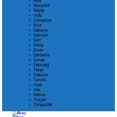
Muş
Nevşehir
Niğde
Ordu
Osmaniye
Rize
Sakarya
Samsun
Siirt
Sinop
Sivas
Şanlıurfa
Şırnak
Tekirdağ
Tokat
Trabzon
Tunceli
Uşak
Van
Yalova
Yozgat
Zonguldak