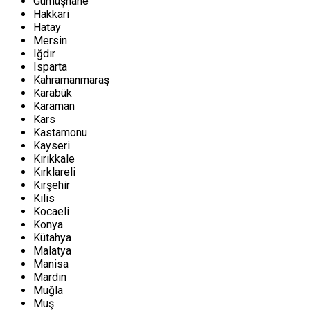
Gümüşhane
Hakkari
Hatay
Mersin
Iğdır
Isparta
Kahramanmaraş
Karabük
Karaman
Kars
Kastamonu
Kayseri
Kırıkkale
Kırklareli
Kırşehir
Kilis
Kocaeli
Konya
Kütahya
Malatya
Manisa
Mardin
Muğla
Muş