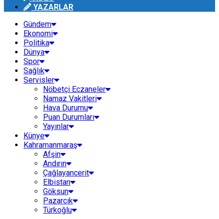
YAZARLAR
Gündem
Ekonomi
Politika
Dünya
Spor
Sağlık
Servisler
Nöbetçi Eczaneler
Namaz Vakitleri
Hava Durumu
Puan Durumları
Yayınlar
Künye
Kahramanmaraş
Afşin
Andırın
Çağlayancerit
Elbistan
Göksun
Pazarcık
Türkoğlu