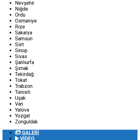
Nevşehir
Niğde
Ordu
Osmaniye
Rize
Sakarya
Samsun
Siirt
Sinop
Sivas
Şanlıurfa
Şırnak
Tekirdağ
Tokat
Trabzon
Tunceli
Uşak
Van
Yalova
Yozgat
Zonguldak
GALERİ
VİDEO