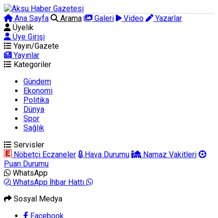
Ana Sayfa
Arama
Galeri
Video
Yazarlar
Üyelik
Üye Girişi
Yayın/Gazete
Yayınlar
Kategoriler
Gündem
Ekonomi
Politika
Dünya
Spor
Sağlık
Servisler
Nöbetçi Eczaneler
Hava Durumu
Namaz Vakitleri
Puan Durumu
WhatsApp
WhatsApp İhbar Hattı
Sosyal Medya
Facebook