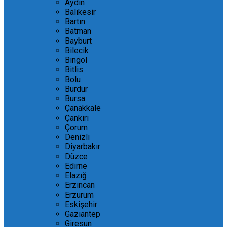
Aydın
Balıkesir
Bartın
Batman
Bayburt
Bilecik
Bingöl
Bitlis
Bolu
Burdur
Bursa
Çanakkale
Çankırı
Çorum
Denizli
Diyarbakır
Düzce
Edirne
Elazığ
Erzincan
Erzurum
Eskişehir
Gaziantep
Giresun