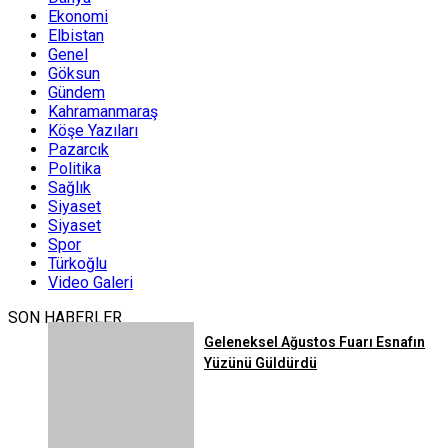
Ekonomi
Elbistan
Genel
Göksun
Gündem
Kahramanmaraş
Köşe Yazıları
Pazarcık
Politika
Sağlık
Siyaset
Siyaset
Spor
Türkoğlu
Video Galeri
SON HABERLER
Geleneksel Ağustos Fuarı Esnafın
Yüzünü Güldürdü