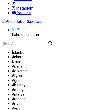
Instagram
Youtube
21.7
°
Kahramanmaraş
İstanbul
Ankara
İzmir
Adana
Adıyaman
Afyon
Ağrı
Aksaray
Amasya
Antalya
Ardahan
Artvin
Aydın