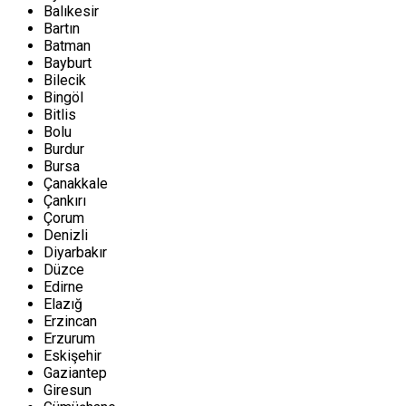
Balıkesir
Bartın
Batman
Bayburt
Bilecik
Bingöl
Bitlis
Bolu
Burdur
Bursa
Çanakkale
Çankırı
Çorum
Denizli
Diyarbakır
Düzce
Edirne
Elazığ
Erzincan
Erzurum
Eskişehir
Gaziantep
Giresun