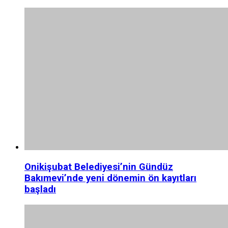
Onikişubat Belediyesi’nin Gündüz
Bakımevi’nde yeni dönemin ön kayıtları
başladı