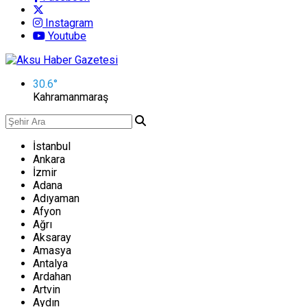
Instagram
Youtube
30.6
°
Kahramanmaraş
İstanbul
Ankara
İzmir
Adana
Adıyaman
Afyon
Ağrı
Aksaray
Amasya
Antalya
Ardahan
Artvin
Aydın