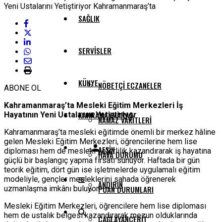
SAĞLIK
SERVISLER
KÜNYE
NÖBETÇI ECZANELER
ABONE OL
Kahramanmaraş’ta Mesleki Eğitim Merkezleri İş
KAHRAMANMARAŞ
Hayatının Yeni Ustalarını Yetiştiriyor
NAMAZ VAKITLERI
Kahramanmaraş’ta mesleki eğitimde önemli bir merkez hâline
gelen Mesleki Eğitim Merkezleri, öğrencilerine hem lise
AFŞIN
diploması hem de mesleki yeterlilik kazandırarak iş hayatına
HAVA DURUMU
güçlü bir başlangıç yapma fırsatı sunuyor. Haftada bir gün
teorik eğitim, dört gün ise işletmelerde uygulamalı eğitim
modeliyle, gençler mesleklerini sahada öğrenerek
ANDIRIN
uzmanlaşma imkânı buluyor.
PUAN DURUMLARI
Mesleki Eğitim Merkezleri, öğrencilere hem lise diploması
hem de ustalık belgesi kazandırarak mezun olduklarında
ÇAĞLAYANCERIT