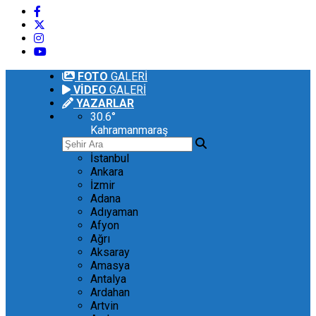
FOTO
GALERİ
VİDEO
GALERİ
YAZARLAR
30.6
°
Kahramanmaraş
İstanbul
Ankara
İzmir
Adana
Adıyaman
Afyon
Ağrı
Aksaray
Amasya
Antalya
Ardahan
Artvin