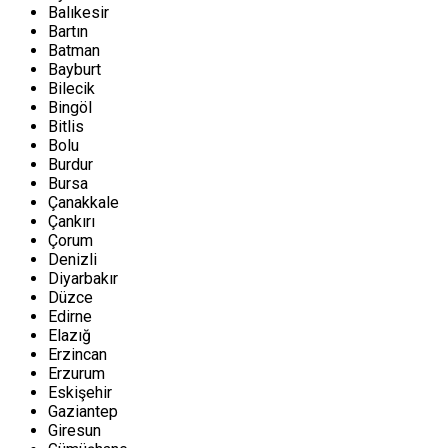
Balıkesir
Bartın
Batman
Bayburt
Bilecik
Bingöl
Bitlis
Bolu
Burdur
Bursa
Çanakkale
Çankırı
Çorum
Denizli
Diyarbakır
Düzce
Edirne
Elazığ
Erzincan
Erzurum
Eskişehir
Gaziantep
Giresun