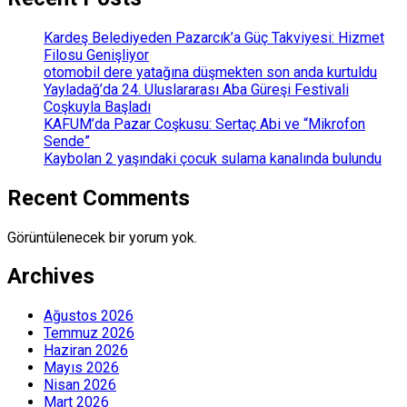
Kardeş Belediyeden Pazarcık’a Güç Takviyesi: Hizmet
Filosu Genişliyor
otomobil dere yatağına düşmekten son anda kurtuldu
Yayladağ’da 24. Uluslararası Aba Güreşi Festivali
Coşkuyla Başladı
KAFUM’da Pazar Coşkusu: Sertaç Abi ve “Mikrofon
Sende”
Kaybolan 2 yaşındaki çocuk sulama kanalında bulundu
Recent Comments
Görüntülenecek bir yorum yok.
Archives
Ağustos 2026
Temmuz 2026
Haziran 2026
Mayıs 2026
Nisan 2026
Mart 2026