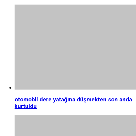
otomobil dere yatağına düşmekten son anda
kurtuldu