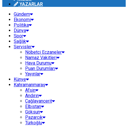
YAZARLAR
Gündem
Ekonomi
Politika
Dünya
Spor
Sağlık
Servisler
Nöbetçi Eczaneler
Namaz Vakitleri
Hava Durumu
Puan Durumları
Yayınlar
Künye
Kahramanmaraş
Afşin
Andırın
Çağlayancerit
Elbistan
Göksun
Pazarcık
Türkoğlu