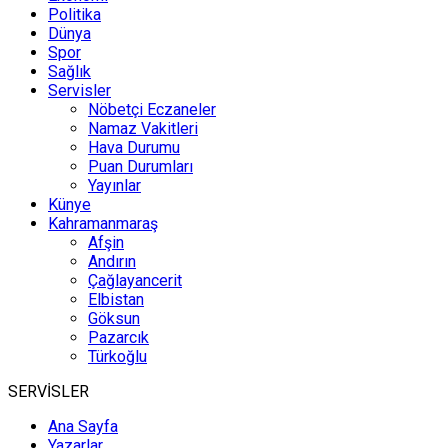
Politika
Dünya
Spor
Sağlık
Servisler
Nöbetçi Eczaneler
Namaz Vakitleri
Hava Durumu
Puan Durumları
Yayınlar
Künye
Kahramanmaraş
Afşin
Andırın
Çağlayancerit
Elbistan
Göksun
Pazarcık
Türkoğlu
SERVİSLER
Ana Sayfa
Yazarlar