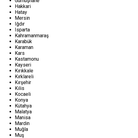
Gümüşhane
Hakkari
Hatay
Mersin
Iğdır
Isparta
Kahramanmaraş
Karabük
Karaman
Kars
Kastamonu
Kayseri
Kırıkkale
Kırklareli
Kırşehir
Kilis
Kocaeli
Konya
Kütahya
Malatya
Manisa
Mardin
Muğla
Muş