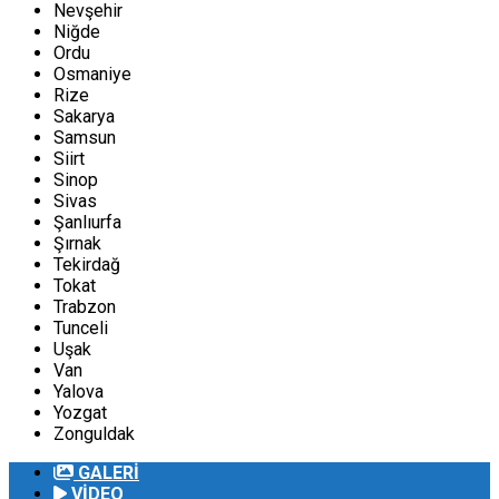
Nevşehir
Niğde
Ordu
Osmaniye
Rize
Sakarya
Samsun
Siirt
Sinop
Sivas
Şanlıurfa
Şırnak
Tekirdağ
Tokat
Trabzon
Tunceli
Uşak
Van
Yalova
Yozgat
Zonguldak
GALERİ
VİDEO