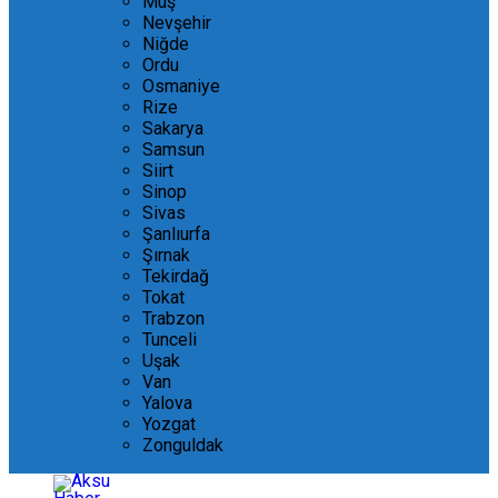
Muş
Nevşehir
Niğde
Ordu
Osmaniye
Rize
Sakarya
Samsun
Siirt
Sinop
Sivas
Şanlıurfa
Şırnak
Tekirdağ
Tokat
Trabzon
Tunceli
Uşak
Van
Yalova
Yozgat
Zonguldak