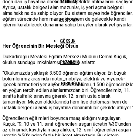
YAYINLAR
doğrudan iş hayatına donanımlı bir şekilde atılmalarını sağlıyor.
Ayrıca, ustalık belgesi alan mezunlar, iş yeri açma belgesi
alma hakkına da sahip oluyor. Bu sistem sayesinde öğrenciler,
eğitim sürecinde hem maaş alıyor hem de gelecekte kendi
ELBISTAN
işlerini kurabilecek donanıma sahip bireyler olarak yetişiyorlar.
GÖKSUN
Her Öğrencinin Bir Mesleği Olsun
Dulkadiroğlu Mesleki Eğitim Merkezi Müdürü Cemal Küçük,
PAZARCIK
okulun sunduğu imkânları şu sözlerle anlattı:
“Okulumuzda yaklaşık 3.500 öğrenci eğitim alıyor. En büyük
bölümlerimiz arasında motor, mobilya, elektrik ve yiyecek-
TÜRKOĞLU
içecek hizmetleri yer alıyor. Motor bölümü, 1.500 öğrencimizle
en yoğun tercih edilen alanlarımızdan biri. Öğrencilerimiz, 11.
sınıfta kalfalık sınavına girerek 12. sınıfı usta olarak
tamamlıyor. Mezun olduklarında hem lise diploması hem de
ustalık belgesi alarak iş hayatına donanımlı bir şekilde atılıyor.”
Öğrencilerin eğitimleri boyunca maaş aldığını vurgulayan
Küçük, “9, 10 ve 11. sınıf öğrencileri asgari ücretin %30’undan
az olmamak kaydıyla maaş alırken, 12. sınıf öğrencileri asgari
ücretin %50’sinden fazla bir ücret almaktadır. Bu sistem,