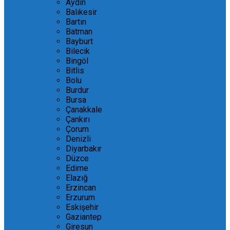
Aydın
Balıkesir
Bartın
Batman
Bayburt
Bilecik
Bingöl
Bitlis
Bolu
Burdur
Bursa
Çanakkale
Çankırı
Çorum
Denizli
Diyarbakır
Düzce
Edirne
Elazığ
Erzincan
Erzurum
Eskişehir
Gaziantep
Giresun