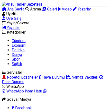
Ana Sayfa
Arama
Galeri
Video
Yazarlar
Üyelik
Üye Girişi
Yayın/Gazete
Yayınlar
Kategoriler
Gündem
Ekonomi
Politika
Dünya
Spor
Sağlık
Servisler
Nöbetçi Eczaneler
Hava Durumu
Namaz Vakitleri
Puan Durumu
WhatsApp
WhatsApp İhbar Hattı
Sosyal Medya
Facebook