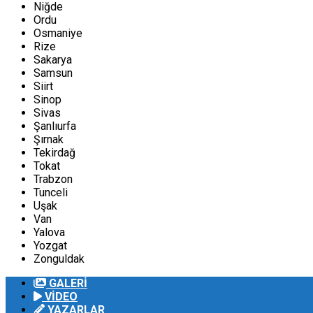
Niğde
Ordu
Osmaniye
Rize
Sakarya
Samsun
Siirt
Sinop
Sivas
Şanlıurfa
Şırnak
Tekirdağ
Tokat
Trabzon
Tunceli
Uşak
Van
Yalova
Yozgat
Zonguldak
GALERİ
VİDEO
YAZARLAR