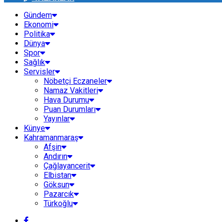
Gündem
Ekonomi
Politika
Dünya
Spor
Sağlık
Servisler
Nöbetçi Eczaneler
Namaz Vakitleri
Hava Durumu
Puan Durumları
Yayınlar
Künye
Kahramanmaraş
Afşin
Andırın
Çağlayancerit
Elbistan
Göksun
Pazarcık
Türkoğlu