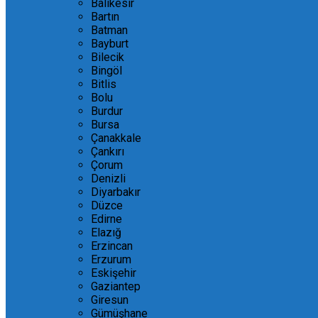
Balıkesir
Bartın
Batman
Bayburt
Bilecik
Bingöl
Bitlis
Bolu
Burdur
Bursa
Çanakkale
Çankırı
Çorum
Denizli
Diyarbakır
Düzce
Edirne
Elazığ
Erzincan
Erzurum
Eskişehir
Gaziantep
Giresun
Gümüşhane