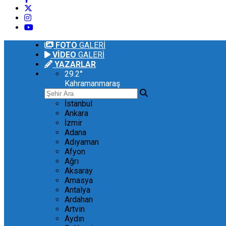
FOTO
GALERİ
VİDEO
GALERİ
YAZARLAR
29.2
°
Kahramanmaraş
İstanbul
Ankara
İzmir
Adana
Adıyaman
Afyon
Ağrı
Aksaray
Amasya
Antalya
Ardahan
Artvin
Aydın