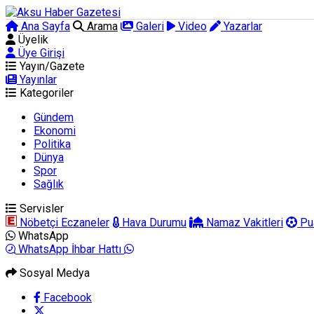
Ana Sayfa
Arama
Galeri
Video
Yazarlar
Üyelik
Üye Girişi
Yayın/Gazete
Yayınlar
Kategoriler
Gündem
Ekonomi
Politika
Dünya
Spor
Sağlık
Servisler
Nöbetçi Eczaneler
Hava Durumu
Namaz Vakitleri
Pu
WhatsApp
WhatsApp İhbar Hattı
Sosyal Medya
Facebook