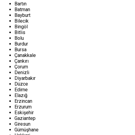
Bartın
Batman
Bayburt
Bilecik
Bingöl
Bitlis
Bolu
Burdur
Bursa
Çanakkale
Çankırı
Çorum
Denizli
Diyarbakır
Düzce
Edirne
Elazığ
Erzincan
Erzurum
Eskişehir
Gaziantep
Giresun
Gümüşhane