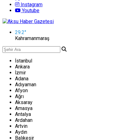
Instagram
Youtube
29.2
°
Kahramanmaraş
İstanbul
Ankara
İzmir
Adana
Adıyaman
Afyon
Ağrı
Aksaray
Amasya
Antalya
Ardahan
Artvin
Aydın
Balıkesir