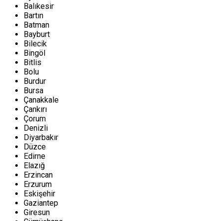
Balıkesir
Bartın
Batman
Bayburt
Bilecik
Bingöl
Bitlis
Bolu
Burdur
Bursa
Çanakkale
Çankırı
Çorum
Denizli
Diyarbakır
Düzce
Edirne
Elazığ
Erzincan
Erzurum
Eskişehir
Gaziantep
Giresun