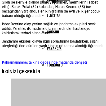
YAYINLAR
Silah sesleriyle alanda panik yaşanırken, mermilerin isabet
ettiği Burak Polat (32) kolundan, Harun Kesme (38) ise
bacağından yaralandı. Her iki yaralının da evli ve ikişer çocuk
ELBISTAN
babası olduğu öğrenildi.
İhbar üzerine olay yerine sağlık ve jandarma ekipleri sevk
edildi. Yaralılar, ilk müdahalelerinin ardından hastaneye
GÖKSUN
kaldırılarak tedavi altına alındı.
Jandarma ekipleri olayla ilgili soruşturma başlatırken, silahı
ateşlediği öne sürülen yaşlı kişinin gözaltına alındığı öğrenildi.
PAZARCIK
Kahramanmaraş’ta kına gecesinde maganda dehşeti
TÜRKOĞLU
İLGİNİZİ
ÇEKEBİLİR