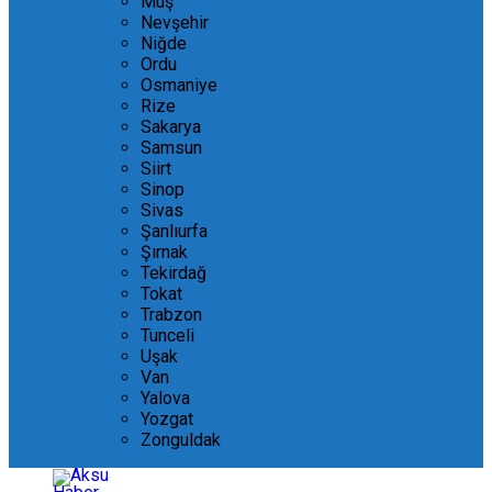
Muş
Nevşehir
Niğde
Ordu
Osmaniye
Rize
Sakarya
Samsun
Siirt
Sinop
Sivas
Şanlıurfa
Şırnak
Tekirdağ
Tokat
Trabzon
Tunceli
Uşak
Van
Yalova
Yozgat
Zonguldak