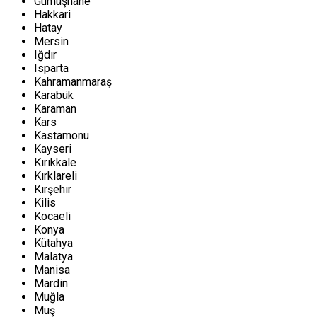
Gümüşhane
Hakkari
Hatay
Mersin
Iğdır
Isparta
Kahramanmaraş
Karabük
Karaman
Kars
Kastamonu
Kayseri
Kırıkkale
Kırklareli
Kırşehir
Kilis
Kocaeli
Konya
Kütahya
Malatya
Manisa
Mardin
Muğla
Muş