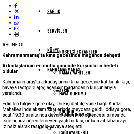
SAĞLIK
SERVISLER
ABONE OL
KÜNYE
NÖBETÇI ECZANELER
Kahramanmaraş’ta kına gecesinde maganda dehşeti
Arkadaşlarının en mutlu gününde kurşunların hedefi
KAHRAMANMARAŞ
oldular
NAMAZ VAKITLERI
Kahramanmaraş’ta arkadaşlarının kına gecesine katılan iki kişi,
havaya rastgele ateş açan bir magandanın kurşunlarıyla
AFŞIN
HAVA DURUMU
yaralandı.
Edinilen bilgiye göre olay, Onikişubat ilçesine bağlı Kurtlar
Mahallesi’nde akşam saatlerinde meydana geldi. İddiaya göre,
ANDIRIN
PUAN DURUMLARI
saat 19.30 sıralarında devam eden kına eğlencesi sırasında,
ismi henüz öğrenilemeyen yaşlı bir kişi, oğluna ait tabancayı
izinsiz alarak rastgele havaya ateş etti.
ÇAĞLAYANCERIT