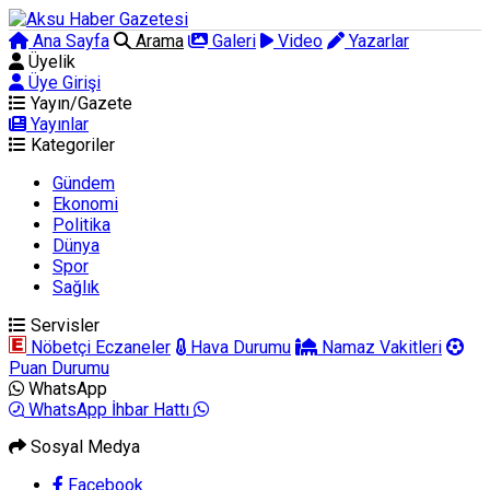
Ana Sayfa
Arama
Galeri
Video
Yazarlar
Üyelik
Üye Girişi
Yayın/Gazete
Yayınlar
Kategoriler
Gündem
Ekonomi
Politika
Dünya
Spor
Sağlık
Servisler
Nöbetçi Eczaneler
Hava Durumu
Namaz Vakitleri
Puan Durumu
WhatsApp
WhatsApp İhbar Hattı
Sosyal Medya
Facebook