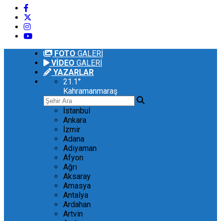
FOTO
GALERİ
VİDEO
GALERİ
YAZARLAR
21.1
°
Kahramanmaraş
İstanbul
Ankara
İzmir
Adana
Adıyaman
Afyon
Ağrı
Aksaray
Amasya
Antalya
Ardahan
Artvin