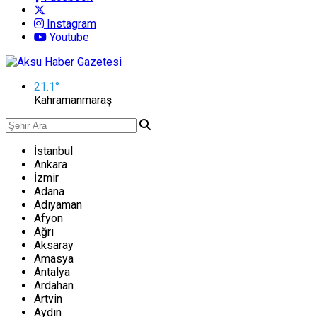
Instagram
Youtube
21.1
°
Kahramanmaraş
İstanbul
Ankara
İzmir
Adana
Adıyaman
Afyon
Ağrı
Aksaray
Amasya
Antalya
Ardahan
Artvin
Aydın