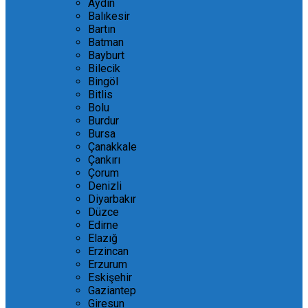
Aydın
Balıkesir
Bartın
Batman
Bayburt
Bilecik
Bingöl
Bitlis
Bolu
Burdur
Bursa
Çanakkale
Çankırı
Çorum
Denizli
Diyarbakır
Düzce
Edirne
Elazığ
Erzincan
Erzurum
Eskişehir
Gaziantep
Giresun