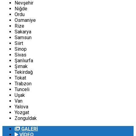
Nevşehir
Niğde
Ordu
Osmaniye
Rize
Sakarya
Samsun
Siirt
Sinop
Sivas
Şanlıurfa
Şırnak
Tekirdağ
Tokat
Trabzon
Tunceli
Uşak
Van
Yalova
Yozgat
Zonguldak
GALERİ
VİDEO