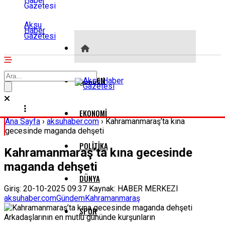
Aksu
Haber
Gazetesi
GÜNDEM
EKONOMI
Ana Sayfa
›
aksuhaber.com
›
Kahramanmaraş’ta kına
gecesinde maganda dehşeti
POLITIKA
Kahramanmaraş’ta kına gecesinde
maganda dehşeti
DÜNYA
Giriş: 20-10-2025 09:37
Kaynak: HABER MERKEZI
aksuhaber.com
Gündem
Kahramanmaraş
SPOR