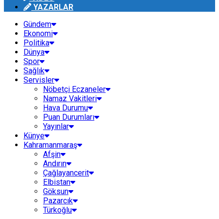
YAZARLAR
Gündem
Ekonomi
Politika
Dünya
Spor
Sağlık
Servisler
Nöbetçi Eczaneler
Namaz Vakitleri
Hava Durumu
Puan Durumları
Yayınlar
Künye
Kahramanmaraş
Afşin
Andırın
Çağlayancerit
Elbistan
Göksun
Pazarcık
Türkoğlu