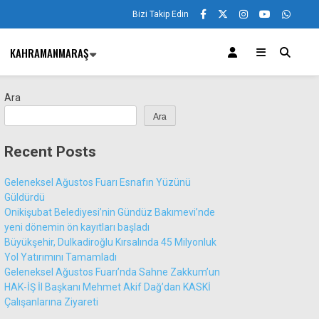
Bizi Takip Edin
KAHRAMANMARAŞ
Ara
Ara
Recent Posts
Geleneksel Ağustos Fuarı Esnafın Yüzünü
Güldürdü
Onikişubat Belediyesi’nin Gündüz Bakımevi’nde
yeni dönemin ön kayıtları başladı
Büyükşehir, Dulkadiroğlu Kırsalında 45 Milyonluk
Yol Yatırımını Tamamladı
Geleneksel Ağustos Fuarı’nda Sahne Zakkum’un
HAK-İŞ İl Başkanı Mehmet Akif Dağ’dan KASKİ
Çalışanlarına Ziyareti