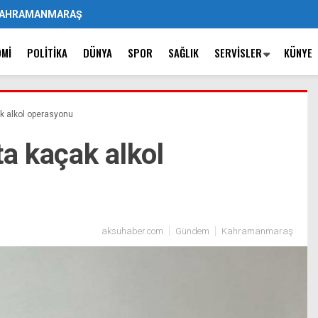
AHRAMANMARAŞ
OMI
POLITIKA
DÜNYA
SPOR
SAĞLIK
SERVISLER
KÜNYE
 alkol operasyonu
a kaçak alkol
aksuhaber.com
Gündem
Kahramanmaraş