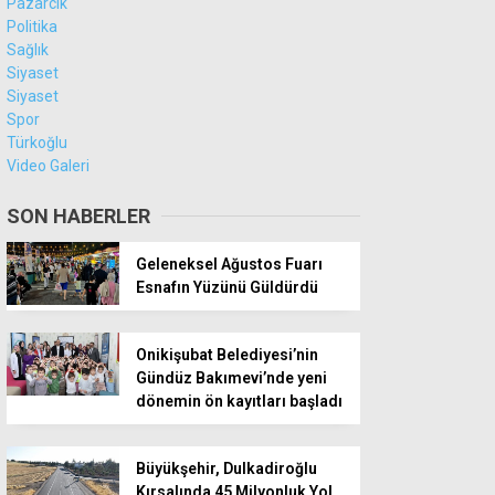
Pazarcık
Politika
Sağlık
Siyaset
Siyaset
Spor
Türkoğlu
Video Galeri
SON HABERLER
Geleneksel Ağustos Fuarı
Esnafın Yüzünü Güldürdü
Onikişubat Belediyesi’nin
Gündüz Bakımevi’nde yeni
dönemin ön kayıtları başladı
Büyükşehir, Dulkadiroğlu
Kırsalında 45 Milyonluk Yol