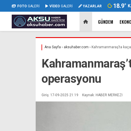
18.9
°
K
FOTO
GALERİ
VİDEO
GALERİ
YAZARLAR
GÜNDEM
EKON
Ana Sayfa
›
aksuhaber.com
›
Kahramanmaraş’ta kaçak
Kahramanmaraş’t
operasyonu
Giriş: 17-09-2025 21:19
Kaynak: HABER MERKEZI