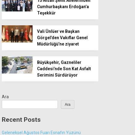
15 Nisan Şehit Ailelerinden
Cumhurbaşkanı Erdoğan’a
Teşekkür
Vali Ünlüer ve Başkan
Görgel’den Vakıflar Genel
Müdürlüğü’ne ziyaret
Büyükşehir, Gazneliler
Caddesi’nde Son Kat Asfalt
Serimini Sürdürüyor
Ara
Ara
Recent Posts
Geleneksel Ağustos Fuarı Esnafın Yüzünü