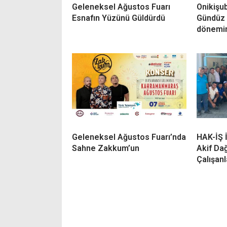
Geleneksel Ağustos Fuarı
Onikişub
Esnafın Yüzünü Güldürdü
Gündüz 
dönemin 
Geleneksel Ağustos Fuarı’nda
HAK-İŞ 
Sahne Zakkum’un
Akif Da
Çalışanl