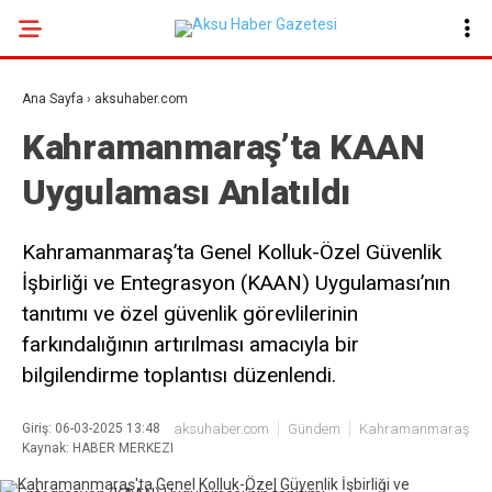
27.4
°
KAHRAMANMARAŞ
Ana Sayfa
›
aksuhaber.com
GALERİ
VİDEO
YAZARLAR
Kahramanmaraş’ta KAAN
Uygulaması Anlatıldı
GÜNDEM
EKONOMI
Kahramanmaraş’ta Genel Kolluk-Özel Güvenlik
POLITIKA
İşbirliği ve Entegrasyon (KAAN) Uygulaması’nın
tanıtımı ve özel güvenlik görevlilerinin
DÜNYA
farkındalığının artırılması amacıyla bir
SPOR
bilgilendirme toplantısı düzenlendi.
SAĞLIK
Giriş: 06-03-2025 13:48
aksuhaber.com
Gündem
Kahramanmaraş
SERVISLER
Kaynak: HABER MERKEZI
KÜNYE