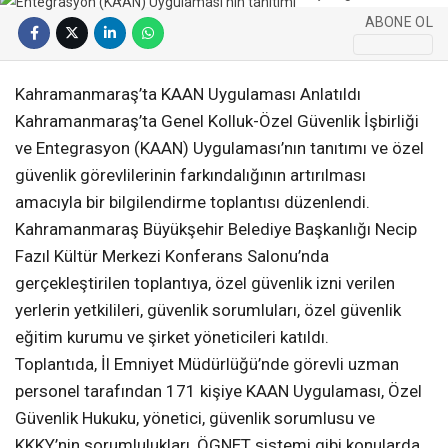
ABONE OL
KAHRAMANMARAŞ
Kahramanmaraş’ta KAAN Uygulaması Anlatıldı
WhatsApp İhbar
Kahramanmaraş’ta Genel Kolluk-Özel Güvenlik İşbirliği
Hattı
ve Entegrasyon (KAAN) Uygulaması’nın tanıtımı ve özel
güvenlik görevlilerinin farkındalığının artırılması
amacıyla bir bilgilendirme toplantısı düzenlendi.
Kahramanmaraş Büyükşehir Belediye Başkanlığı Necip
Facebook
Fazıl Kültür Merkezi Konferans Salonu’nda
gerçekleştirilen toplantıya, özel güvenlik izni verilen
yerlerin yetkilileri, güvenlik sorumluları, özel güvenlik
eğitim kurumu ve şirket yöneticileri katıldı.
Instagram
Toplantıda, İl Emniyet Müdürlüğü’nde görevli uzman
personel tarafından 171 kişiye KAAN Uygulaması, Özel
Youtube
Güvenlik Hukuku, yönetici, güvenlik sorumlusu ve
KKKY’nin sorumlulukları, ÖGNET sistemi gibi konularda