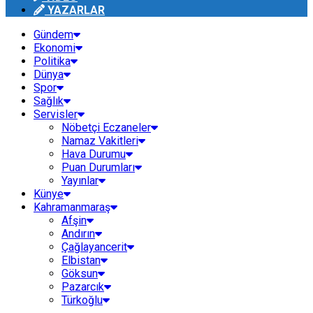
YAZARLAR
Gündem
Ekonomi
Politika
Dünya
Spor
Sağlık
Servisler
Nöbetçi Eczaneler
Namaz Vakitleri
Hava Durumu
Puan Durumları
Yayınlar
Künye
Kahramanmaraş
Afşin
Andırın
Çağlayancerit
Elbistan
Göksun
Pazarcık
Türkoğlu