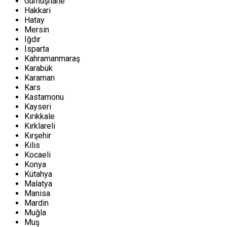
Gümüşhane
Hakkari
Hatay
Mersin
Iğdır
Isparta
Kahramanmaraş
Karabük
Karaman
Kars
Kastamonu
Kayseri
Kırıkkale
Kırklareli
Kırşehir
Kilis
Kocaeli
Konya
Kütahya
Malatya
Manisa
Mardin
Muğla
Muş