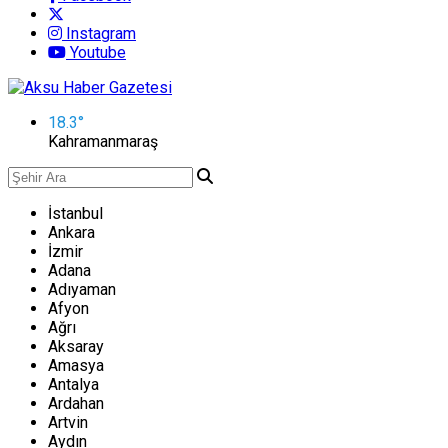
Instagram
Youtube
18.3
°
Kahramanmaraş
İstanbul
Ankara
İzmir
Adana
Adıyaman
Afyon
Ağrı
Aksaray
Amasya
Antalya
Ardahan
Artvin
Aydın