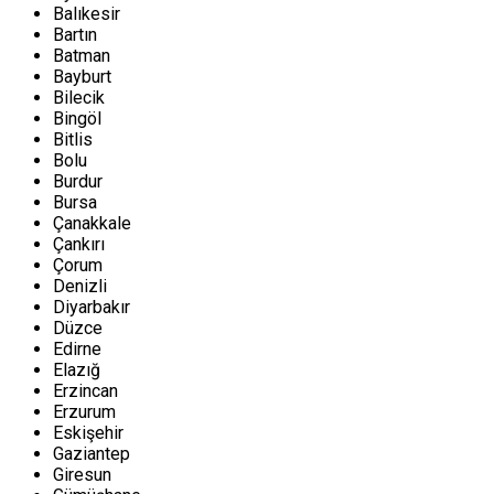
Balıkesir
Bartın
Batman
Bayburt
Bilecik
Bingöl
Bitlis
Bolu
Burdur
Bursa
Çanakkale
Çankırı
Çorum
Denizli
Diyarbakır
Düzce
Edirne
Elazığ
Erzincan
Erzurum
Eskişehir
Gaziantep
Giresun