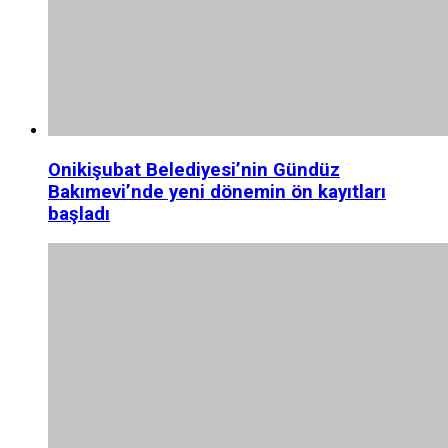
Onikişubat Belediyesi’nin Gündüz
Bakımevi’nde yeni dönemin ön kayıtları
başladı