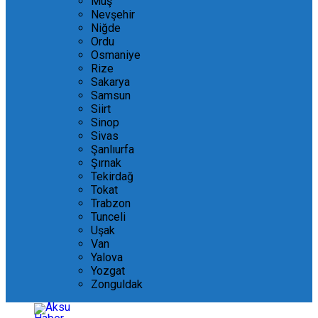
Muş
Nevşehir
Niğde
Ordu
Osmaniye
Rize
Sakarya
Samsun
Siirt
Sinop
Sivas
Şanlıurfa
Şırnak
Tekirdağ
Tokat
Trabzon
Tunceli
Uşak
Van
Yalova
Yozgat
Zonguldak