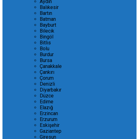
Aydın
Balıkesir
Bartın
Batman
Bayburt
Bilecik
Bingöl
Bitlis
Bolu
Burdur
Bursa
Çanakkale
Çankırı
Çorum
Denizli
Diyarbakır
Düzce
Edirne
Elazığ
Erzincan
Erzurum
Eskişehir
Gaziantep
Giresun