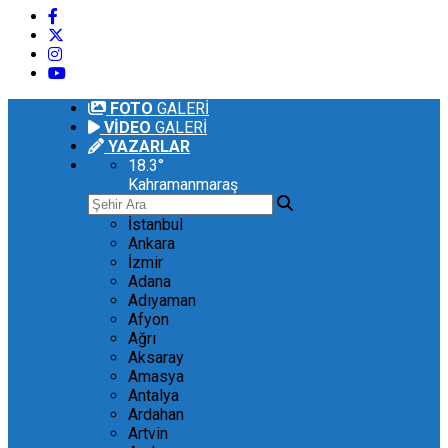
FOTO
GALERİ
VİDEO
GALERİ
YAZARLAR
18.3
°
Kahramanmaraş
İstanbul
Ankara
İzmir
Adana
Adıyaman
Afyon
Ağrı
Aksaray
Amasya
Antalya
Ardahan
Artvin