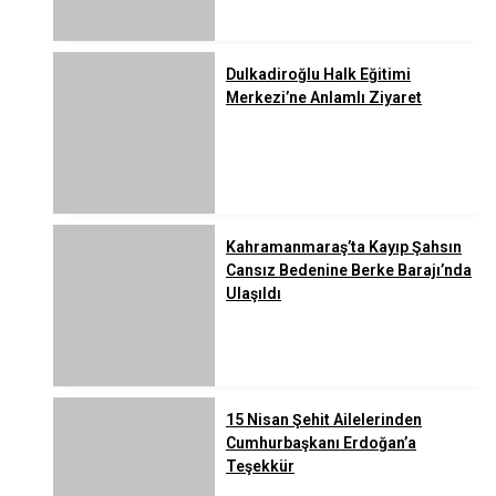
Dulkadiroğlu Halk Eğitimi
Merkezi’ne Anlamlı Ziyaret
Kahramanmaraş’ta Kayıp Şahsın
Cansız Bedenine Berke Barajı’nda
Ulaşıldı
15 Nisan Şehit Ailelerinden
Cumhurbaşkanı Erdoğan’a
Teşekkür