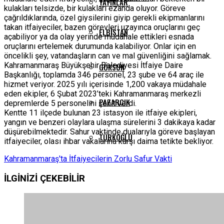
YAYINLAR
kulakları telsizde, bir kulakları ezanda oluyor. Göreve
çağrıldıklarında, özel giysilerini giyip gerekli ekipmanlarını
takan itfaiyeciler, bazen görevleri uzayınca oruçlarını geç
ELBISTAN
açabiliyor ya da olay yerinde müdahale ettikleri esnada
oruçlarını ertelemek durumunda kalabiliyor. Onlar için en
öncelikli şey, vatandaşların can ve mal güvenliğini sağlamak.
Kahramanmaraş Büyükşehir Belediyesi İtfaiye Daire
GÖKSUN
Başkanlığı, toplamda 346 personel, 23 şube ve 64 araç ile
hizmet veriyor. 2025 yılı içerisinde 1,200 vakaya müdahale
eden ekipler, 6 Şubat 2023’teki Kahramanmaraş merkezli
PAZARCIK
depremlerde 5 personelini şehit verdi.
Kentte 11 ilçede bulunan 23 istasyon ile itfaiye ekipleri,
yangın ve benzeri olaylara ulaşma sürelerini 3 dakikaya kadar
düşürebilmektedir. Sahur vaktinde dualarıyla göreve başlayan
TÜRKOĞLU
itfaiyeciler, olası ihbar vakalarına karşı daima tetikte bekliyor.
Kahramanmaraş'ta İtfaiyecilerin Zorlu Safur Vakti
İLGİNİZİ
ÇEKEBİLİR