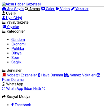
Ana Sayfa
Arama
Galeri
Video
Yazarlar
Üyelik
Üye Girişi
Yayın/Gazete
Yayınlar
Kategoriler
Gündem
Ekonomi
Politika
Dünya
Spor
Sağlık
Servisler
Nöbetçi Eczaneler
Hava Durumu
Namaz Vakitleri
Puan Durumu
WhatsApp
WhatsApp İhbar Hattı
Sosyal Medya
Facebook