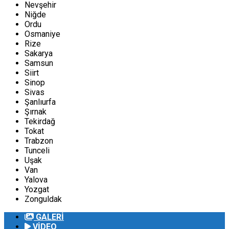
Nevşehir
Niğde
Ordu
Osmaniye
Rize
Sakarya
Samsun
Siirt
Sinop
Sivas
Şanlıurfa
Şırnak
Tekirdağ
Tokat
Trabzon
Tunceli
Uşak
Van
Yalova
Yozgat
Zonguldak
GALERİ
VİDEO