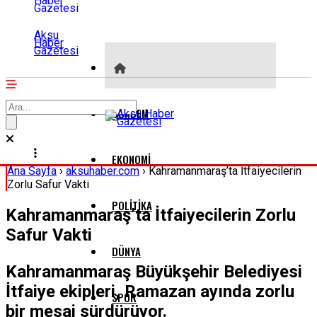
Aksu
Haber
Gazetesi
GÜNDEM
EKONOMI
Ana Sayfa
›
aksuhaber.com
›
Kahramanmaraş’ta İtfaiyecilerin
Zorlu Safur Vakti
POLITIKA
Kahramanmaraş’ta İtfaiyecilerin Zorlu
Safur Vakti
DÜNYA
Kahramanmaraş Büyükşehir Belediyesi
İtfaiye ekipleri, Ramazan ayında zorlu
SPOR
bir mesai sürdürüyor.