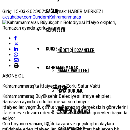
SAĞLIK
Giriş: 15-03-2025 07:31
Kaynak: HABER MERKEZI
aksuhaber.com
Gündem
Kahramanmaraş
SERVISLER
KÜNYE
NÖBETÇI ECZANELER
KAHRAMANMARAŞ
NAMAZ VAKITLERI
ABONE OL
Kahramanmaraş’ta İtfaiyecilerin Zorlu Safur Vakti
AFŞIN
HAVA DURUMU
Kahramanmaraş Büyükşehir Belediyesi İtfaiye ekipleri,
Ramazan ayında zorlu bir mesai sürdürüyor.
İtfaiyeciler, yağmur, çamur ve Ramazan demeksizin görevlerini
ANDIRIN
PUAN DURUMLARI
ifa etmeye devam ederek sahur ve iftarlarını görevleri başında
ediyor.
Gün boyunca yangın, trafik kazası ve göçük gibi olaylara
ÇAĞLAYANCERIT
müdahale eden itfaiyeciler, akşam vakti iftarı beklerken bir