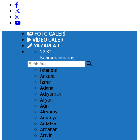
FOTO
GALERİ
VİDEO
GALERİ
YAZARLAR
22.3
°
Kahramanmaraş
İstanbul
Ankara
İzmir
Adana
Adıyaman
Afyon
Ağrı
Aksaray
Amasya
Antalya
Ardahan
Artvin