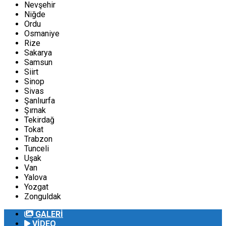
Nevşehir
Niğde
Ordu
Osmaniye
Rize
Sakarya
Samsun
Siirt
Sinop
Sivas
Şanlıurfa
Şırnak
Tekirdağ
Tokat
Trabzon
Tunceli
Uşak
Van
Yalova
Yozgat
Zonguldak
GALERİ
VİDEO