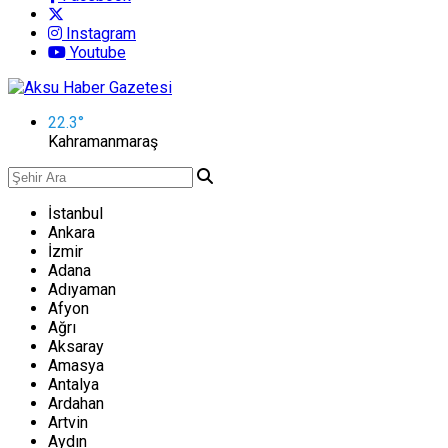
Instagram
Youtube
22.3
°
Kahramanmaraş
İstanbul
Ankara
İzmir
Adana
Adıyaman
Afyon
Ağrı
Aksaray
Amasya
Antalya
Ardahan
Artvin
Aydın