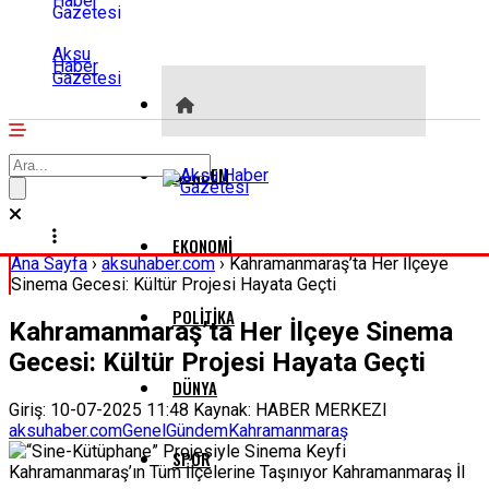
Aksu
Haber
Gazetesi
GÜNDEM
EKONOMI
Ana Sayfa
›
aksuhaber.com
›
Kahramanmaraş’ta Her İlçeye
Sinema Gecesi: Kültür Projesi Hayata Geçti
POLITIKA
Kahramanmaraş’ta Her İlçeye Sinema
Gecesi: Kültür Projesi Hayata Geçti
DÜNYA
Giriş: 10-07-2025 11:48
Kaynak: HABER MERKEZI
aksuhaber.com
Genel
Gündem
Kahramanmaraş
SPOR