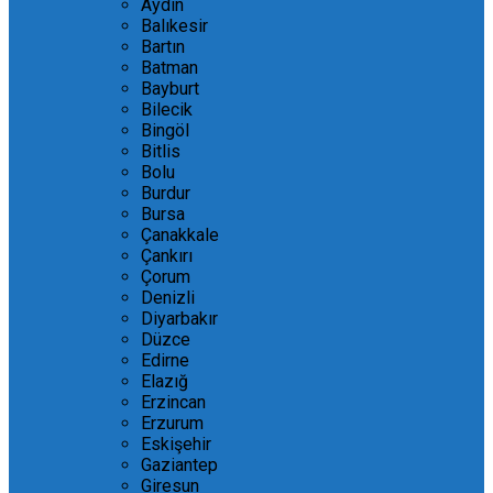
Aydın
Balıkesir
Bartın
Batman
Bayburt
Bilecik
Bingöl
Bitlis
Bolu
Burdur
Bursa
Çanakkale
Çankırı
Çorum
Denizli
Diyarbakır
Düzce
Edirne
Elazığ
Erzincan
Erzurum
Eskişehir
Gaziantep
Giresun