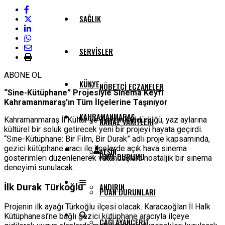
SAĞLIK
SERVISLER
ABONE OL
KÜNYE
NÖBETÇI ECZANELER
“Sine-Kütüphane” Projesiyle Sinema Keyfi
Kahramanmaraş’ın Tüm İlçelerine Taşınıyor
KAHRAMANMARAŞ
Kahramanmaraş İl Kültür ve Turizm Müdürlüğü, yaz aylarına
NAMAZ VAKITLERI
kültürel bir soluk getirecek yeni bir projeyi hayata geçirdi.
“Sine-Kütüphane: Bir Film, Bir Durak” adlı proje kapsamında,
gezici kütüphane aracı ile ilçelerde açık hava sinema
AFŞIN
HAVA DURUMU
gösterimleri düzenlenerek vatandaşlara nostaljik bir sinema
deneyimi sunulacak.
ANDIRIN
İlk Durak Türkoğlu
PUAN DURUMLARI
Projenin ilk ayağı Türkoğlu ilçesi olacak. Karacaoğlan İl Halk
Kütüphanesi’ne bağlı gezici kütüphane aracıyla ilçeye
ÇAĞLAYANCERIT