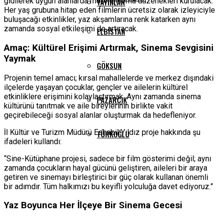
gidilerek uygun alanlarda mobil sinema düzenekleri kurulacak.
YAYINLAR
Her yaş grubuna hitap eden filmlerin ücretsiz olarak izleyiciyle
buluşacağı etkinlikler, yaz akşamlarına renk katarken aynı
zamanda sosyal etkileşimi de artıracak.
ELBISTAN
Amaç: Kültürel Erişimi Artırmak, Sinema Sevgisini
Yaymak
GÖKSUN
Projenin temel amacı; kırsal mahallelerde ve merkez dışındaki
ilçelerde yaşayan çocuklar, gençler ve ailelerin kültürel
etkinliklere erişimini kolaylaştırmak. Aynı zamanda sinema
PAZARCIK
kültürünü tanıtmak ve aile bireylerinin birlikte vakit
geçirebileceği sosyal alanlar oluşturmak da hedefleniyor.
İl Kültür ve Turizm Müdürü Eshabil Yıldız proje hakkında şu
TÜRKOĞLU
ifadeleri kullandı:
“Sine-Kütüphane projesi, sadece bir film gösterimi değil; aynı
zamanda çocukların hayal gücünü geliştiren, aileleri bir araya
getiren ve sinemayı birleştirici bir güç olarak kullanan önemli
bir adımdır. Tüm halkımızı bu keyifli yolculuğa davet ediyoruz.”
Yaz Boyunca Her İlçeye Bir Sinema Gecesi