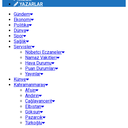
YAZARLAR
Gündem
Ekonomi
Politika
Dünya
Spor
Sağlık
Servisler
Nöbetçi Eczaneler
Namaz Vakitleri
Hava Durumu
Puan Durumları
Yayınlar
Künye
Kahramanmaraş
Afşin
Andırın
Çağlayancerit
Elbistan
Göksun
Pazarcık
Türkoğlu