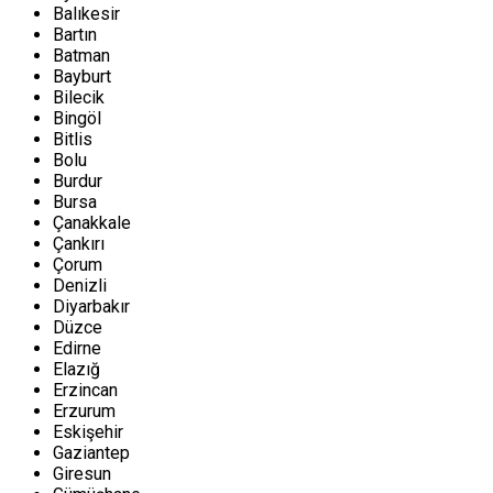
Balıkesir
Bartın
Batman
Bayburt
Bilecik
Bingöl
Bitlis
Bolu
Burdur
Bursa
Çanakkale
Çankırı
Çorum
Denizli
Diyarbakır
Düzce
Edirne
Elazığ
Erzincan
Erzurum
Eskişehir
Gaziantep
Giresun