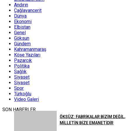
Andırın
Çağlayancerit
Dünya
Ekonomi
Elbistan
Genel
Göksun
Gündem
Kahramanmaraş
Köşe Yazıları
Pazarcık
Politika
Sağlık
Siyaset
Siyaset
Spor
Türkoğlu
Video Galeri
SON HABERLER
ÖKSÜZ: FABRİKALAR BİZİM DEĞİL,
MİLLETİN BİZE EMANETİDİR