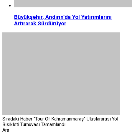
Büyükşehir, Andırın’da Yol Yatırımlarını
Artırarak Sürdürüyor
Sıradaki Haber
“Tour Of Kahramanmaraş” Uluslararası Yol
Bisikleti Turnuvası Tamamlandı
Ara