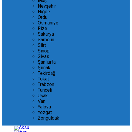
Muş
Nevşehir
Niğde
Ordu
Osmaniye
Rize
Sakarya
Samsun
Siirt
Sinop
Sivas
Şanlıurfa
Şırnak
Tekirdağ
Tokat
Trabzon
Tunceli
Uşak
Van
Yalova
Yozgat
Zonguldak