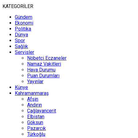
KATEGORİLER
Gündem
Ekonomi
Politika
Dünya
Spor
Sağlık
Servisler
Nöbetçi Eczaneler
Namaz Vakitleri
Hava Durumu
Puan Durumları
Yayınlar
Künye
Kahramanmaraş
Afşin
Andırın
Çağlayancerit
Elbistan
Göksun
Pazarcık
Türkoğlu