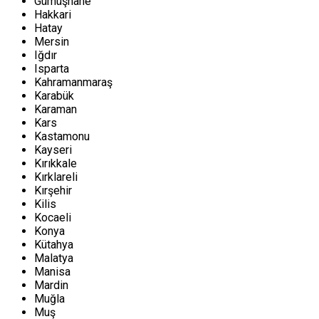
Gümüşhane
Hakkari
Hatay
Mersin
Iğdır
Isparta
Kahramanmaraş
Karabük
Karaman
Kars
Kastamonu
Kayseri
Kırıkkale
Kırklareli
Kırşehir
Kilis
Kocaeli
Konya
Kütahya
Malatya
Manisa
Mardin
Muğla
Muş