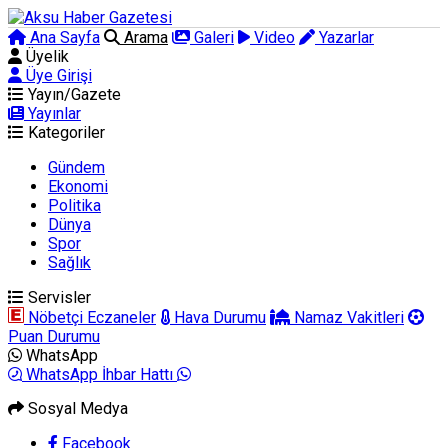
Ana Sayfa
Arama
Galeri
Video
Yazarlar
Üyelik
Üye Girişi
Yayın/Gazete
Yayınlar
Kategoriler
Gündem
Ekonomi
Politika
Dünya
Spor
Sağlık
Servisler
Nöbetçi Eczaneler
Hava Durumu
Namaz Vakitleri
Puan Durumu
WhatsApp
WhatsApp İhbar Hattı
Sosyal Medya
Facebook