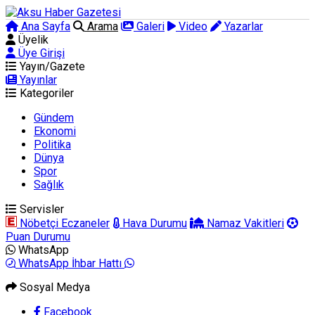
Ana Sayfa
Arama
Galeri
Video
Yazarlar
Üyelik
Üye Girişi
Yayın/Gazete
Yayınlar
Kategoriler
Gündem
Ekonomi
Politika
Dünya
Spor
Sağlık
Servisler
Nöbetçi Eczaneler
Hava Durumu
Namaz Vakitleri
Puan Durumu
WhatsApp
WhatsApp İhbar Hattı
Sosyal Medya
Facebook