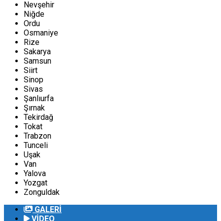
Nevşehir
Niğde
Ordu
Osmaniye
Rize
Sakarya
Samsun
Siirt
Sinop
Sivas
Şanlıurfa
Şırnak
Tekirdağ
Tokat
Trabzon
Tunceli
Uşak
Van
Yalova
Yozgat
Zonguldak
GALERİ
VİDEO