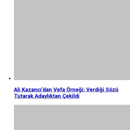
Ali Kazancı’dan Vefa Örneği: Verdiği Sözü
Tutarak Adaylıktan Çekildi