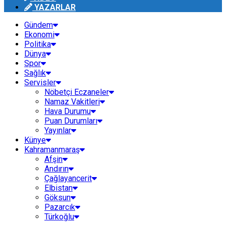
YAZARLAR
Gündem
Ekonomi
Politika
Dünya
Spor
Sağlık
Servisler
Nöbetçi Eczaneler
Namaz Vakitleri
Hava Durumu
Puan Durumları
Yayınlar
Künye
Kahramanmaraş
Afşin
Andırın
Çağlayancerit
Elbistan
Göksun
Pazarcık
Türkoğlu