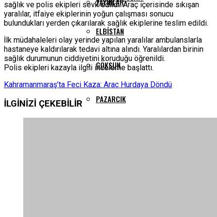
YAYINLAR
sağlık ve polis ekipleri sevk edildi. Araç içerisinde sıkışan
yaralılar, itfaiye ekiplerinin yoğun çalışması sonucu
bulundukları yerden çıkarılarak sağlık ekiplerine teslim edildi.
ELBISTAN
İlk müdahaleleri olay yerinde yapılan yaralılar ambulanslarla
hastaneye kaldırılarak tedavi altına alındı. Yaralılardan birinin
sağlık durumunun ciddiyetini koruduğu öğrenildi.
GÖKSUN
Polis ekipleri kazayla ilgili inceleme başlattı.
Kahramanmaraş’ta Feci Kaza: Araç Hurdaya Döndü
PAZARCIK
İLGİNİZİ
ÇEKEBİLİR
TÜRKOĞLU