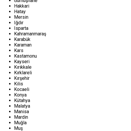
Gümüşhane
Hakkari
Hatay
Mersin
Iğdır
Isparta
Kahramanmaraş
Karabük
Karaman
Kars
Kastamonu
Kayseri
Kırıkkale
Kırklareli
Kırşehir
Kilis
Kocaeli
Konya
Kütahya
Malatya
Manisa
Mardin
Muğla
Muş