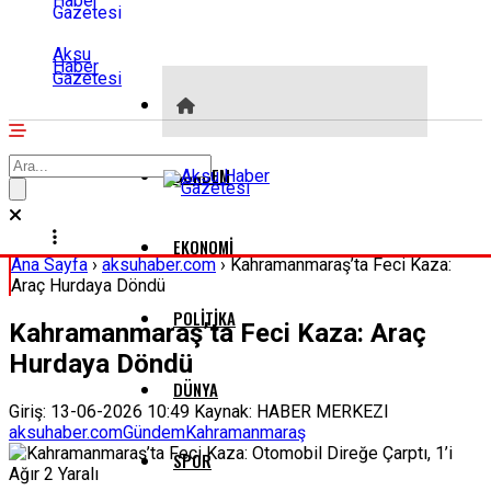
Aksu
Haber
Gazetesi
GÜNDEM
EKONOMI
Ana Sayfa
›
aksuhaber.com
›
Kahramanmaraş’ta Feci Kaza:
Araç Hurdaya Döndü
POLITIKA
Kahramanmaraş’ta Feci Kaza: Araç
Hurdaya Döndü
DÜNYA
Giriş: 13-06-2026 10:49
Kaynak: HABER MERKEZI
aksuhaber.com
Gündem
Kahramanmaraş
SPOR