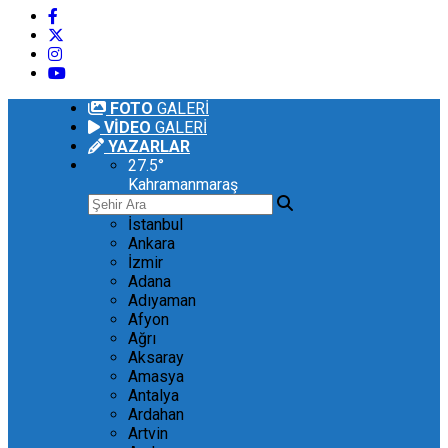
FOTO
GALERİ
VİDEO
GALERİ
YAZARLAR
27.5
°
Kahramanmaraş
İstanbul
Ankara
İzmir
Adana
Adıyaman
Afyon
Ağrı
Aksaray
Amasya
Antalya
Ardahan
Artvin