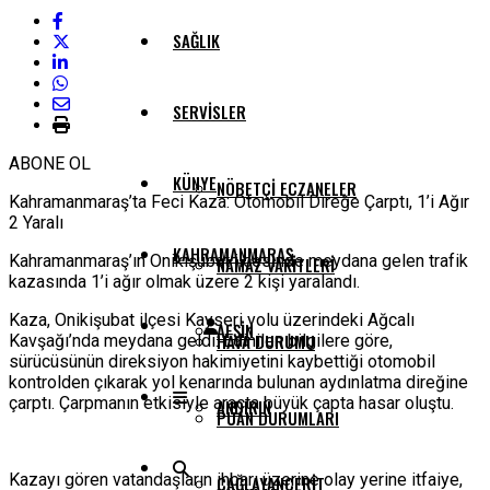
SAĞLIK
SERVISLER
ABONE OL
KÜNYE
NÖBETÇI ECZANELER
Kahramanmaraş’ta Feci Kaza: Otomobil Direğe Çarptı, 1’i Ağır
2 Yaralı
KAHRAMANMARAŞ
Kahramanmaraş’ın Onikişubat ilçesinde meydana gelen trafik
NAMAZ VAKITLERI
kazasında 1’i ağır olmak üzere 2 kişi yaralandı.
Kaza, Onikişubat ilçesi Kayseri yolu üzerindeki Ağcalı
AFŞIN
HAVA DURUMU
Kavşağı’nda meydana geldi. Edinilen bilgilere göre,
sürücüsünün direksiyon hakimiyetini kaybettiği otomobil
kontrolden çıkarak yol kenarında bulunan aydınlatma direğine
çarptı. Çarpmanın etkisiyle araçta büyük çapta hasar oluştu.
ANDIRIN
PUAN DURUMLARI
Kazayı gören vatandaşların ihbarı üzerine olay yerine itfaiye,
ÇAĞLAYANCERIT