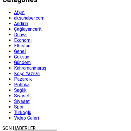
Afşin
aksuhaber.com
Andırın
Çağlayancerit
Dünya
Ekonomi
Elbistan
Genel
Göksun
Gündem
Kahramanmaraş
Köşe Yazıları
Pazarcık
Politika
Sağlık
Siyaset
Siyaset
Spor
Türkoğlu
Video Galeri
SON HABERLER