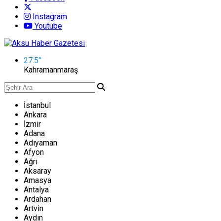
Instagram
Youtube
27.5
°
Kahramanmaraş
İstanbul
Ankara
İzmir
Adana
Adıyaman
Afyon
Ağrı
Aksaray
Amasya
Antalya
Ardahan
Artvin
Aydın