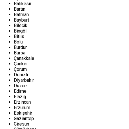
Balıkesir
Bartın
Batman
Bayburt
Bilecik
Bingöl
Bitlis
Bolu
Burdur
Bursa
Çanakkale
Çankırı
Çorum
Denizli
Diyarbakır
Düzce
Edirne
Elazığ
Erzincan
Erzurum
Eskişehir
Gaziantep
Giresun