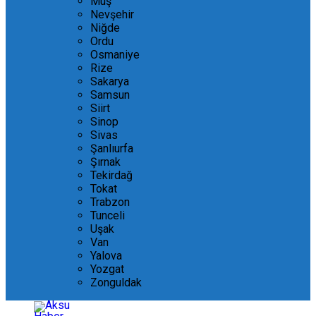
Muş
Nevşehir
Niğde
Ordu
Osmaniye
Rize
Sakarya
Samsun
Siirt
Sinop
Sivas
Şanlıurfa
Şırnak
Tekirdağ
Tokat
Trabzon
Tunceli
Uşak
Van
Yalova
Yozgat
Zonguldak