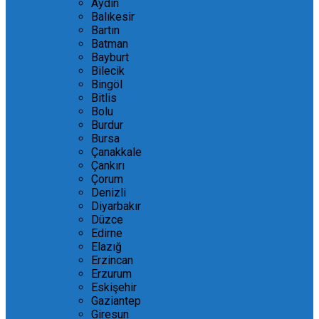
Aydın
Balıkesir
Bartın
Batman
Bayburt
Bilecik
Bingöl
Bitlis
Bolu
Burdur
Bursa
Çanakkale
Çankırı
Çorum
Denizli
Diyarbakır
Düzce
Edirne
Elazığ
Erzincan
Erzurum
Eskişehir
Gaziantep
Giresun