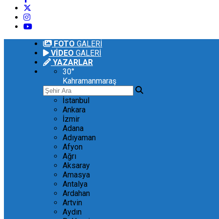
FOTO
GALERİ
VİDEO
GALERİ
YAZARLAR
30
°
Kahramanmaraş
İstanbul
Ankara
İzmir
Adana
Adıyaman
Afyon
Ağrı
Aksaray
Amasya
Antalya
Ardahan
Artvin
Aydın