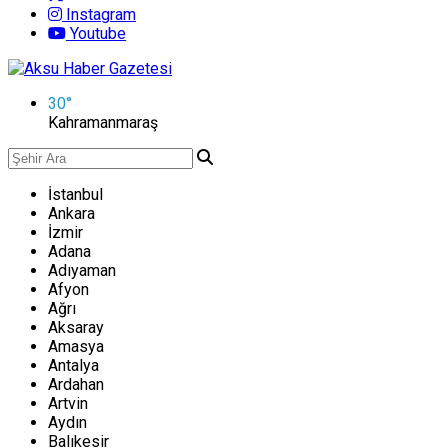
Instagram
Youtube
30
°
Kahramanmaraş
İstanbul
Ankara
İzmir
Adana
Adıyaman
Afyon
Ağrı
Aksaray
Amasya
Antalya
Ardahan
Artvin
Aydın
Balıkesir