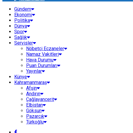
Gündem
Ekonomi
Politika
Dünya
Spor
Sağlık
Servisler
Nöbetçi Eczaneler
Namaz Vakitleri
Hava Durumu
Puan Durumları
Yayınlar
Künye
Kahramanmaraş
Afşin
Andırın
Çağlayancerit
Elbistan
Göksun
Pazarcık
Türkoğlu