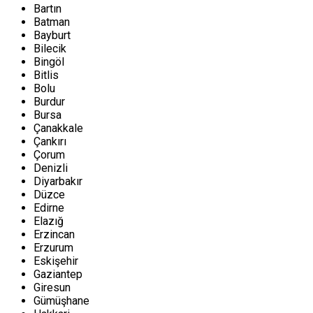
Bartın
Batman
Bayburt
Bilecik
Bingöl
Bitlis
Bolu
Burdur
Bursa
Çanakkale
Çankırı
Çorum
Denizli
Diyarbakır
Düzce
Edirne
Elazığ
Erzincan
Erzurum
Eskişehir
Gaziantep
Giresun
Gümüşhane