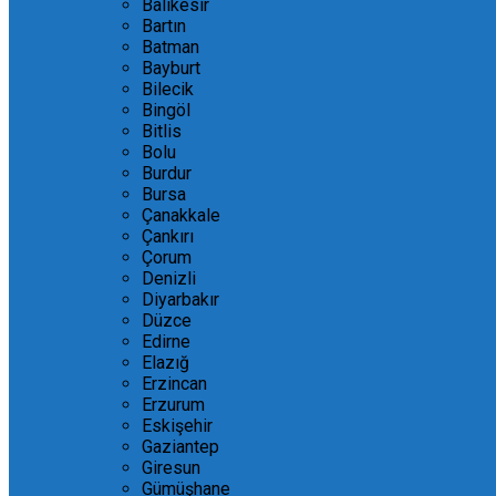
Balıkesir
Bartın
Batman
Bayburt
Bilecik
Bingöl
Bitlis
Bolu
Burdur
Bursa
Çanakkale
Çankırı
Çorum
Denizli
Diyarbakır
Düzce
Edirne
Elazığ
Erzincan
Erzurum
Eskişehir
Gaziantep
Giresun
Gümüşhane