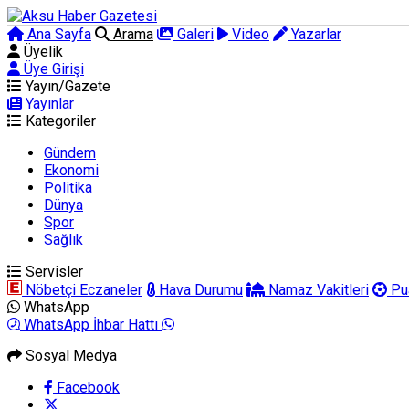
Ana Sayfa
Arama
Galeri
Video
Yazarlar
Üyelik
Üye Girişi
Yayın/Gazete
Yayınlar
Kategoriler
Gündem
Ekonomi
Politika
Dünya
Spor
Sağlık
Servisler
Nöbetçi Eczaneler
Hava Durumu
Namaz Vakitleri
Pu
WhatsApp
WhatsApp İhbar Hattı
Sosyal Medya
Facebook