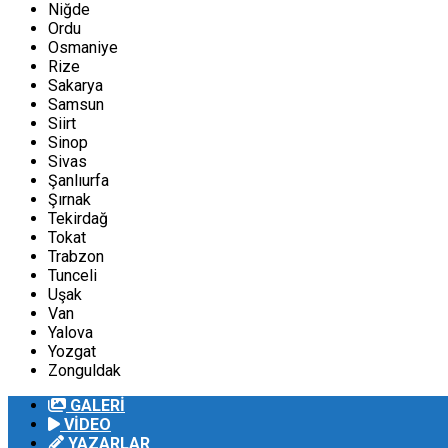
Niğde
Ordu
Osmaniye
Rize
Sakarya
Samsun
Siirt
Sinop
Sivas
Şanlıurfa
Şırnak
Tekirdağ
Tokat
Trabzon
Tunceli
Uşak
Van
Yalova
Yozgat
Zonguldak
GALERİ
VİDEO
YAZARLAR