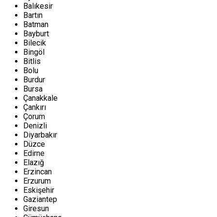
Balıkesir
Bartın
Batman
Bayburt
Bilecik
Bingöl
Bitlis
Bolu
Burdur
Bursa
Çanakkale
Çankırı
Çorum
Denizli
Diyarbakır
Düzce
Edirne
Elazığ
Erzincan
Erzurum
Eskişehir
Gaziantep
Giresun