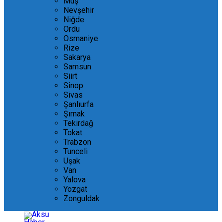
Muş
Nevşehir
Niğde
Ordu
Osmaniye
Rize
Sakarya
Samsun
Siirt
Sinop
Sivas
Şanlıurfa
Şırnak
Tekirdağ
Tokat
Trabzon
Tunceli
Uşak
Van
Yalova
Yozgat
Zonguldak