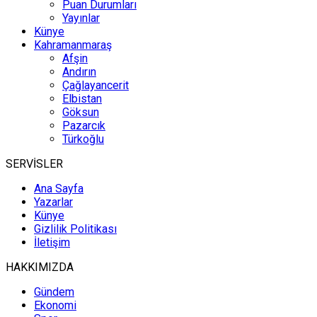
Puan Durumları
Yayınlar
Künye
Kahramanmaraş
Afşin
Andırın
Çağlayancerit
Elbistan
Göksun
Pazarcık
Türkoğlu
SERVİSLER
Ana Sayfa
Yazarlar
Künye
Gizlilik Politikası
İletişim
HAKKIMIZDA
Gündem
Ekonomi