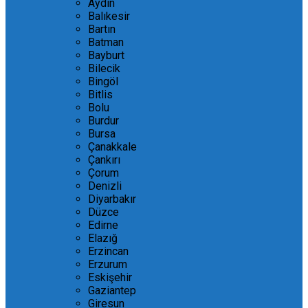
Aydın
Balıkesir
Bartın
Batman
Bayburt
Bilecik
Bingöl
Bitlis
Bolu
Burdur
Bursa
Çanakkale
Çankırı
Çorum
Denizli
Diyarbakır
Düzce
Edirne
Elazığ
Erzincan
Erzurum
Eskişehir
Gaziantep
Giresun