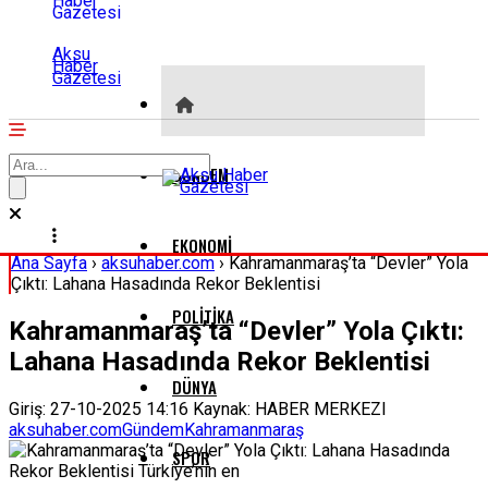
Aksu
Haber
Gazetesi
GÜNDEM
EKONOMI
Ana Sayfa
›
aksuhaber.com
›
Kahramanmaraş’ta “Devler” Yola
Çıktı: Lahana Hasadında Rekor Beklentisi
POLITIKA
Kahramanmaraş’ta “Devler” Yola Çıktı:
Lahana Hasadında Rekor Beklentisi
DÜNYA
Giriş: 27-10-2025 14:16
Kaynak: HABER MERKEZI
aksuhaber.com
Gündem
Kahramanmaraş
SPOR