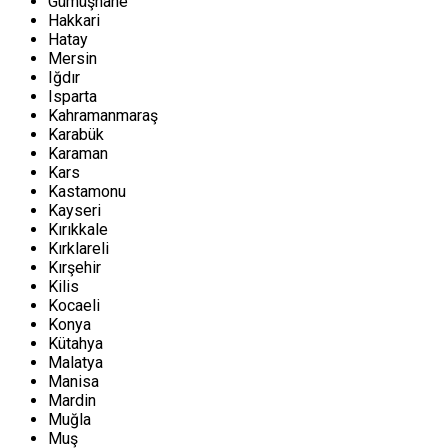
Gümüşhane
Hakkari
Hatay
Mersin
Iğdır
Isparta
Kahramanmaraş
Karabük
Karaman
Kars
Kastamonu
Kayseri
Kırıkkale
Kırklareli
Kırşehir
Kilis
Kocaeli
Konya
Kütahya
Malatya
Manisa
Mardin
Muğla
Muş