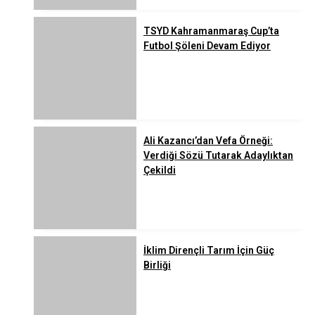
TSYD Kahramanmaraş Cup’ta
Futbol Şöleni Devam Ediyor
Ali Kazancı’dan Vefa Örneği:
Verdiği Sözü Tutarak Adaylıktan
Çekildi
İklim Dirençli Tarım İçin Güç
Birliği