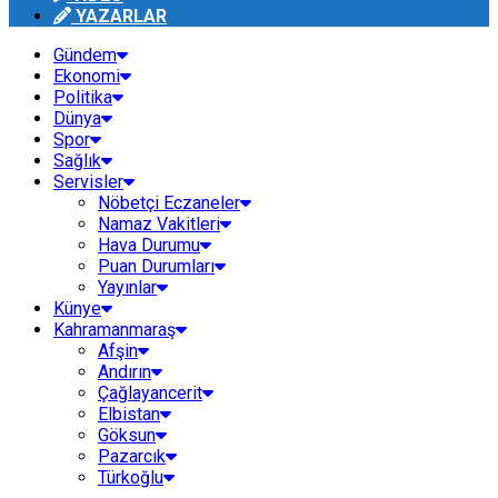
YAZARLAR
Gündem
Ekonomi
Politika
Dünya
Spor
Sağlık
Servisler
Nöbetçi Eczaneler
Namaz Vakitleri
Hava Durumu
Puan Durumları
Yayınlar
Künye
Kahramanmaraş
Afşin
Andırın
Çağlayancerit
Elbistan
Göksun
Pazarcık
Türkoğlu