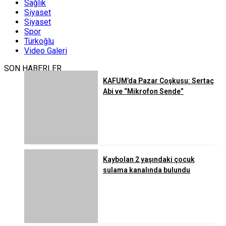
Sağlık
Siyaset
Siyaset
Spor
Türkoğlu
Video Galeri
SON HABERLER
KAFUM’da Pazar Coşkusu: Sertaç
Abi ve “Mikrofon Sende”
Kaybolan 2 yaşındaki çocuk
sulama kanalında bulundu