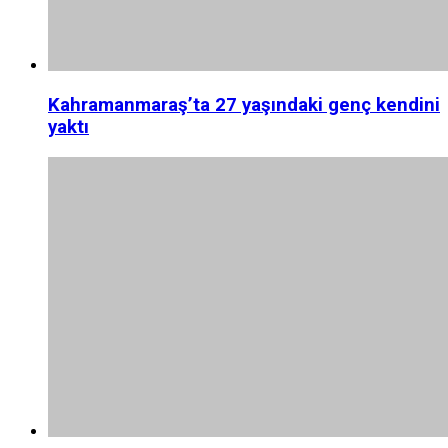
Kahramanmaraş’ta 27 yaşındaki genç kendini
yaktı