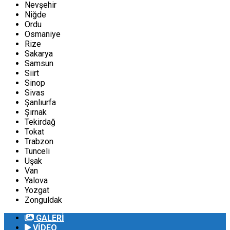
Nevşehir
Niğde
Ordu
Osmaniye
Rize
Sakarya
Samsun
Siirt
Sinop
Sivas
Şanlıurfa
Şırnak
Tekirdağ
Tokat
Trabzon
Tunceli
Uşak
Van
Yalova
Yozgat
Zonguldak
GALERİ
VİDEO