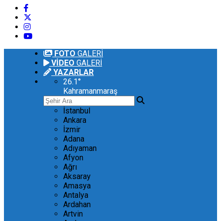
FOTO
GALERİ
VİDEO
GALERİ
YAZARLAR
26.1
°
Kahramanmaraş
İstanbul
Ankara
İzmir
Adana
Adıyaman
Afyon
Ağrı
Aksaray
Amasya
Antalya
Ardahan
Artvin