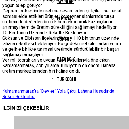
YAYINLAR
yoğun talep görüyor.
Deprem bölgesinde üretime devam eden çiftçiler ise, hasat
sonrası elde ettikleri ürünleri konteyner alanlarında turşu
ELBISTAN
üretiminde değerlendirerek hem ekonomik kazançlarını
artırmayı hem de üretim sürekliliğini sağlamayı hedefliyor.
10 Bin Tonun Üzerinde Rekolte Bekleniyor
Göksun ve Elbistan ilçelerinde bu yıl 10 bin tonun üzerinde
GÖKSUN
lahana rekoltesi bekleniyor. Bölgedeki üreticiler, artan verim
ve gelirle birlikte tarımsal üretimde sürdürülebilir bir başarı
sağlamayı amaçlıyor.
PAZARCIK
Verimli toprakları ve uygun iklim koşullarıyla öne çıkan
Kahramanmaraş, son yıllarda Türkiye’nin en önemli lahana
üretim merkezlerinden biri haline geldi.
TÜRKOĞLU
Kahramanmaraş'ta “Devler” Yola Çıktı: Lahana Hasadında
Rekor Beklentisi
İLGİNİZİ
ÇEKEBİLİR