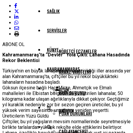
SAĞLIK
SERVISLER
ABONE OL
KÜNYE
NÖBETÇI ECZANELER
Kahramanmaraş’ta “Devler” Yola Çıktı: Lahana Hasadında
Rekor Beklentisi
KAHRAMANMARAŞ
Türkiye’nin en büyük lahanalarının yetiştirildiği iller arasında yer
NAMAZ VAKITLERI
alan Kahramanmaraş’ta, çiftçiler bu yıl rekor büyüklükteki
lahanaların hasadına başladı.
Göksun ilçesine bağlı Hacı Mirze, Ahmetçik ve Elmalı
AFŞIN
HAVA DURUMU
mahalleleri ile Elbistan bölgesinde yetiştirilen lahanalar, 50
kilograma kadar ulaşan ağırlıklarıyla dikkat çekiyor. Geçtiğimiz
yıl kuraklık nedeniyle zor bir sezon geçiren üreticiler, bu yıl
ANDIRIN
yüksek verim sayesinde umutlarını yeniden yeşertti.
PUAN DURUMLARI
Üreticilerin Yüzü Güldü
Çiftçiler, bu yıl yağışların mevsim normallerinde seyretmesiyle
birlikte tarlalardan yüksek rekolte elde ettiklerini belirtiyor.
ÇAĞLAYANCERIT
Lahana, özellikle turşuluk ve sarmalık olarak yurt içi pazarda