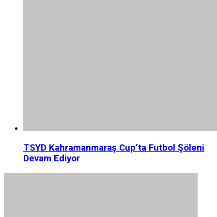
TSYD Kahramanmaraş Cup’ta Futbol Şöleni
Devam Ediyor