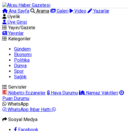
Ana Sayfa
Arama
Galeri
Video
Yazarlar
Üyelik
Üye Girişi
Yayın/Gazete
Yayınlar
Kategoriler
Gündem
Ekonomi
Politika
Dünya
Spor
Sağlık
Servisler
Nöbetçi Eczaneler
Hava Durumu
Namaz Vakitleri
Puan Durumu
WhatsApp
WhatsApp İhbar Hattı
Sosyal Medya
Facebook