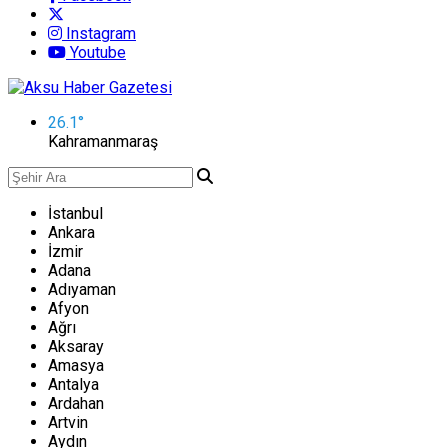
Instagram
Youtube
26.1
°
Kahramanmaraş
İstanbul
Ankara
İzmir
Adana
Adıyaman
Afyon
Ağrı
Aksaray
Amasya
Antalya
Ardahan
Artvin
Aydın