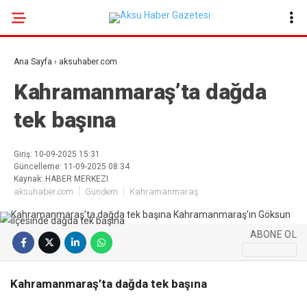
18
°
KAHRAMANMARAŞ
Ana Sayfa
›
aksuhaber.com
GALERİ
VİDEO
YAZARLAR
Kahramanmaraş’ta dağda
tek başına
GÜNDEM
EKONOMI
Giriş: 10-09-2025 15:31
Güncelleme: 11-09-2025 08:34
POLITIKA
Kaynak: HABER MERKEZI
aksuhaber.com
Gündem
Kahramanmaraş
DÜNYA
SPOR
ABONE OL
SAĞLIK
SERVISLER
Kahramanmaraş’ta dağda tek başına
KÜNYE