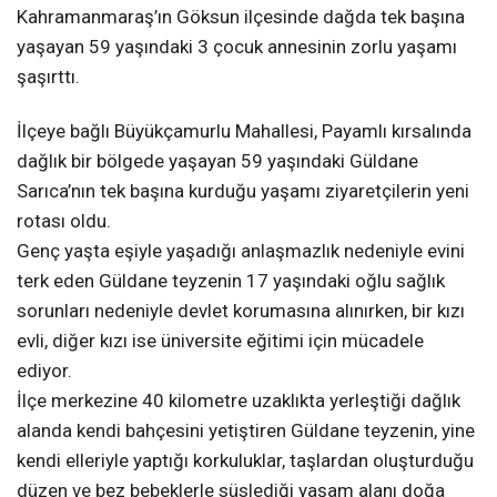
Kahramanmaraş’ın Göksun ilçesinde dağda tek başına
KAHRAMANMARAŞ
yaşayan 59 yaşındaki 3 çocuk annesinin zorlu yaşamı
şaşırttı.
WhatsApp İhbar
İlçeye bağlı Büyükçamurlu Mahallesi, Payamlı kırsalında
Hattı
dağlık bir bölgede yaşayan 59 yaşındaki Güldane
Sarıca’nın tek başına kurduğu yaşamı ziyaretçilerin yeni
rotası oldu.
Genç yaşta eşiyle yaşadığı anlaşmazlık nedeniyle evini
Facebook
terk eden Güldane teyzenin 17 yaşındaki oğlu sağlık
sorunları nedeniyle devlet korumasına alınırken, bir kızı
evli, diğer kızı ise üniversite eğitimi için mücadele
ediyor.
Instagram
İlçe merkezine 40 kilometre uzaklıkta yerleştiği dağlık
alanda kendi bahçesini yetiştiren Güldane teyzenin, yine
Youtube
kendi elleriyle yaptığı korkuluklar, taşlardan oluşturduğu
düzen ve bez bebeklerle süslediği yaşam alanı doğa