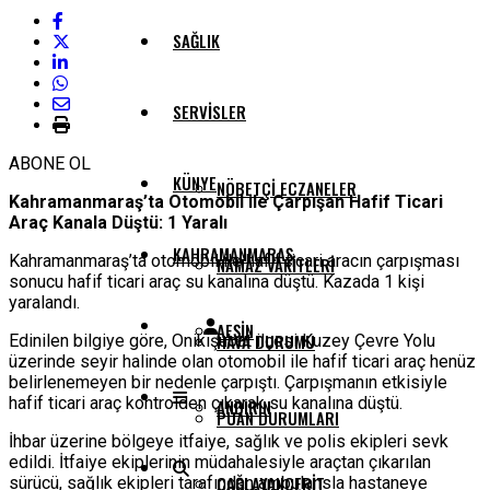
SAĞLIK
SERVISLER
ABONE OL
KÜNYE
NÖBETÇI ECZANELER
Kahramanmaraş’ta Otomobil ile Çarpışan Hafif Ticari
Araç Kanala Düştü: 1 Yaralı
KAHRAMANMARAŞ
Kahramanmaraş’ta otomobil ile hafif ticari aracın çarpışması
NAMAZ VAKITLERI
sonucu hafif ticari araç su kanalına düştü. Kazada 1 kişi
yaralandı.
AFŞIN
HAVA DURUMU
Edinilen bilgiye göre, Onikişubat ilçesi Kuzey Çevre Yolu
üzerinde seyir halinde olan otomobil ile hafif ticari araç henüz
belirlenemeyen bir nedenle çarpıştı. Çarpışmanın etkisiyle
hafif ticari araç kontrolden çıkarak su kanalına düştü.
ANDIRIN
PUAN DURUMLARI
İhbar üzerine bölgeye itfaiye, sağlık ve polis ekipleri sevk
edildi. İtfaiye ekiplerinin müdahalesiyle araçtan çıkarılan
ÇAĞLAYANCERIT
sürücü, sağlık ekipleri tarafından ambulansla hastaneye