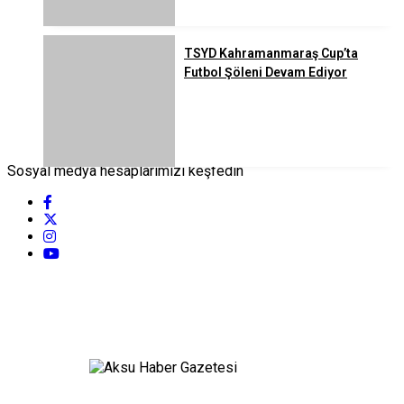
TSYD Kahramanmaraş Cup’ta
Futbol Şöleni Devam Ediyor
Sosyal medya hesaplarımızı keşfedin