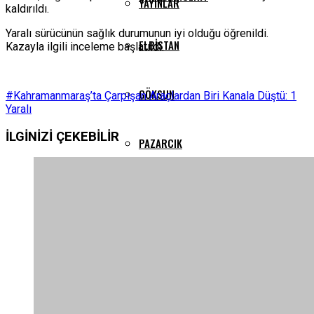
YAYINLAR
kaldırıldı.
Yaralı sürücünün sağlık durumunun iyi olduğu öğrenildi.
ELBISTAN
Kazayla ilgili inceleme başlatıldı.
GÖKSUN
#Kahramanmaraş’ta Çarpışan Araçlardan Biri Kanala Düştü: 1
Yaralı
İLGİNİZİ
ÇEKEBİLİR
PAZARCIK
TÜRKOĞLU