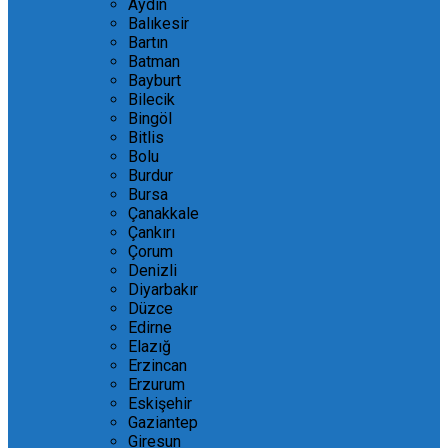
Aydın
Balıkesir
Bartın
Batman
Bayburt
Bilecik
Bingöl
Bitlis
Bolu
Burdur
Bursa
Çanakkale
Çankırı
Çorum
Denizli
Diyarbakır
Düzce
Edirne
Elazığ
Erzincan
Erzurum
Eskişehir
Gaziantep
Giresun