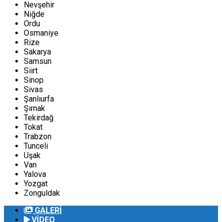
Nevşehir
Niğde
Ordu
Osmaniye
Rize
Sakarya
Samsun
Siirt
Sinop
Sivas
Şanlıurfa
Şırnak
Tekirdağ
Tokat
Trabzon
Tunceli
Uşak
Van
Yalova
Yozgat
Zonguldak
GALERİ
VİDEO