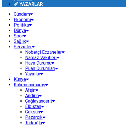
YAZARLAR
Gündem
Ekonomi
Politika
Dünya
Spor
Sağlık
Servisler
Nöbetçi Eczaneler
Namaz Vakitleri
Hava Durumu
Puan Durumları
Yayınlar
Künye
Kahramanmaraş
Afşin
Andırın
Çağlayancerit
Elbistan
Göksun
Pazarcık
Türkoğlu