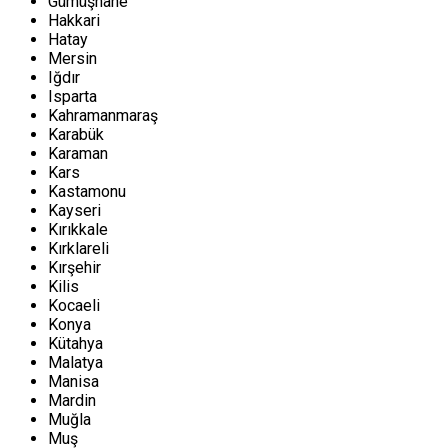
Gümüşhane
Hakkari
Hatay
Mersin
Iğdır
Isparta
Kahramanmaraş
Karabük
Karaman
Kars
Kastamonu
Kayseri
Kırıkkale
Kırklareli
Kırşehir
Kilis
Kocaeli
Konya
Kütahya
Malatya
Manisa
Mardin
Muğla
Muş