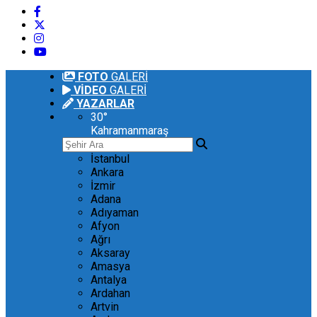
FOTO
GALERİ
VİDEO
GALERİ
YAZARLAR
30
°
Kahramanmaraş
İstanbul
Ankara
İzmir
Adana
Adıyaman
Afyon
Ağrı
Aksaray
Amasya
Antalya
Ardahan
Artvin