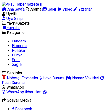
Ana Sayfa
Arama
Galeri
Video
Yazarlar
Üyelik
Üye Girişi
Yayın/Gazete
Yayınlar
Kategoriler
Gündem
Ekonomi
Politika
Dünya
Spor
Sağlık
Servisler
Nöbetçi Eczaneler
Hava Durumu
Namaz Vakitleri
Puan Durumu
WhatsApp
WhatsApp İhbar Hattı
Sosyal Medya
Facebook