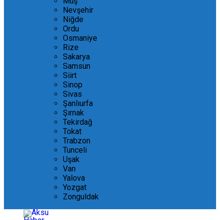
Muş
Nevşehir
Niğde
Ordu
Osmaniye
Rize
Sakarya
Samsun
Siirt
Sinop
Sivas
Şanlıurfa
Şırnak
Tekirdağ
Tokat
Trabzon
Tunceli
Uşak
Van
Yalova
Yozgat
Zonguldak