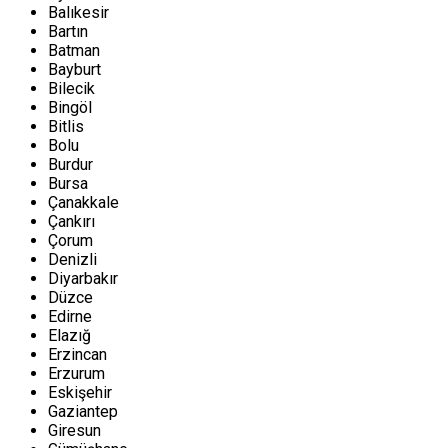
Balıkesir
Bartın
Batman
Bayburt
Bilecik
Bingöl
Bitlis
Bolu
Burdur
Bursa
Çanakkale
Çankırı
Çorum
Denizli
Diyarbakır
Düzce
Edirne
Elazığ
Erzincan
Erzurum
Eskişehir
Gaziantep
Giresun