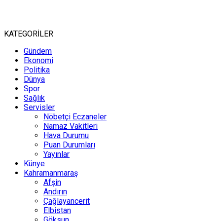
KATEGORİLER
Gündem
Ekonomi
Politika
Dünya
Spor
Sağlık
Servisler
Nöbetçi Eczaneler
Namaz Vakitleri
Hava Durumu
Puan Durumları
Yayınlar
Künye
Kahramanmaraş
Afşin
Andırın
Çağlayancerit
Elbistan
Göksun