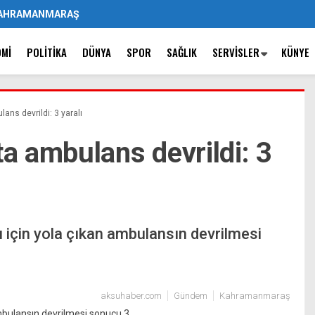
AHRAMANMARAŞ
OMI
POLITIKA
DÜNYA
SPOR
SAĞLIK
SERVISLER
KÜNYE
ns devrildi: 3 yaralı
 ambulans devrildi: 3
için yola çıkan ambulansın devrilmesi
aksuhaber.com
Gündem
Kahramanmaraş