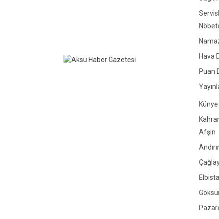
Servis
Nöbetç
Namaz 
Hava 
Puan 
Yayınl
Künye
Kahr
Afşin
Andırı
Çağlay
Elbist
Göksu
Pazar