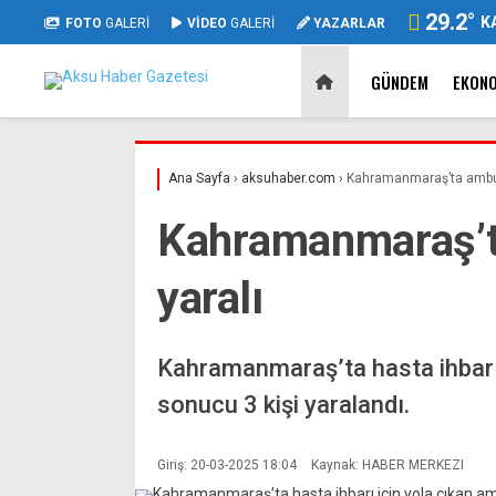
29.2
°
K
FOTO
GALERİ
VİDEO
GALERİ
YAZARLAR
GÜNDEM
EKON
Ana Sayfa
›
aksuhaber.com
›
Kahramanmaraş’ta ambula
Kahramanmaraş’ta
yaralı
Kahramanmaraş’ta hasta ihbarı 
sonucu 3 kişi yaralandı.
Giriş: 20-03-2025 18:04
Kaynak: HABER MERKEZI