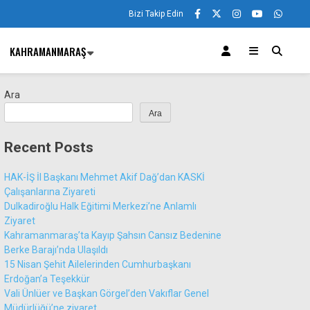
Bizi Takip Edin
KAHRAMANMARAŞ
Ara
Ara
Recent Posts
HAK-İŞ İl Başkanı Mehmet Akif Dağ’dan KASKİ
Çalışanlarına Ziyareti
Dulkadiroğlu Halk Eğitimi Merkezi’ne Anlamlı
Ziyaret
Kahramanmaraş’ta Kayıp Şahsın Cansız Bedenine
Berke Barajı’nda Ulaşıldı
15 Nisan Şehit Ailelerinden Cumhurbaşkanı
Erdoğan’a Teşekkür
Vali Ünlüer ve Başkan Görgel’den Vakıflar Genel
Müdürlüğü’ne ziyaret