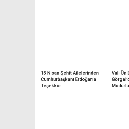
15 Nisan Şehit Ailelerinden
Vali Ün
Cumhurbaşkanı Erdoğan’a
Görgel’
Teşekkür
Müdürlü