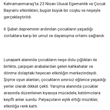
Kahramanmaraş’ta 23 Nisan Ulusal Egemenlik ve Çocuk
KAHRAMANMARAŞ
Bayramı etkinlikleri, bugün büyük bir coşku ve neşeyle
gerçekleştirildi.
WhatsApp İhbar
6 Şubat depreminin ardından çocukların yaşadığı
Hattı
zorluklara karşı bir umut ve dayanışma ortamı sağlandı.
Facebook
Lunapark alanında çocukların neşe dolu çığlıkları ile
birlikte, çarpışan arabalardan gelen kahkahalar ve
dönme dolaptaki heyecan etkinliğin merkezindeydi.
Şişme oyun alanları, çocukların sınırsız eğlence yaşadığı
yerler olarak dikkat çekti. Yarışma alanında çocuklar
Instagram
arasında düzenlenen kıyasıya mücadele, katılımcılara
keyifli anlar sundu. Palyaçoların eşlik ettiği müzikler,
Youtube
etkinliğe renk kattı.