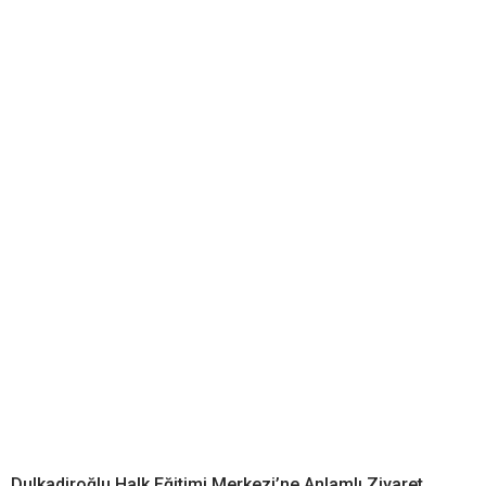
Dulkadiroğlu Halk Eğitimi Merkezi’ne Anlamlı Ziyaret