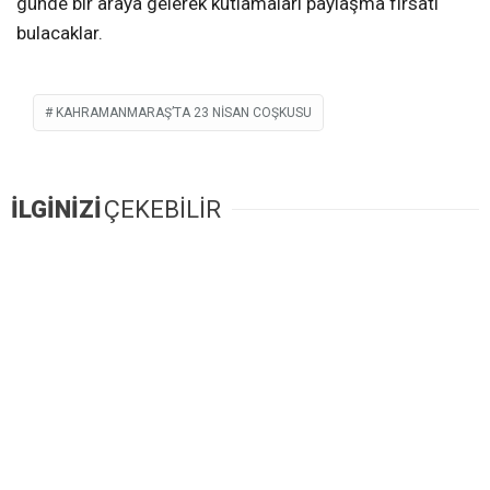
günde bir araya gelerek kutlamaları paylaşma fırsatı
bulacaklar.
KAHRAMANMARAŞ’TA 23 NISAN COŞKUSU
İLGİNİZİ
ÇEKEBİLİR