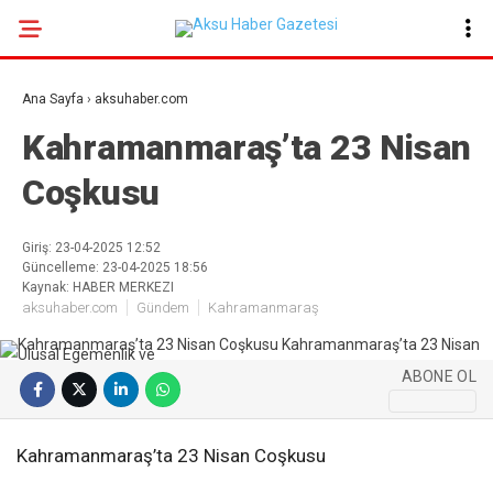
18.1
°
KAHRAMANMARAŞ
Ana Sayfa
›
aksuhaber.com
GALERİ
VİDEO
YAZARLAR
Kahramanmaraş’ta 23 Nisan
Coşkusu
GÜNDEM
EKONOMI
Giriş: 23-04-2025 12:52
Güncelleme: 23-04-2025 18:56
POLITIKA
Kaynak: HABER MERKEZI
aksuhaber.com
Gündem
Kahramanmaraş
DÜNYA
SPOR
ABONE OL
SAĞLIK
SERVISLER
Kahramanmaraş’ta 23 Nisan Coşkusu
KÜNYE